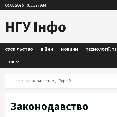
Skip
06.08.2026
3:55:30 AM
to
content
НГУ Інфо
СУСПІЛЬСТВО
ВІЙНИ
НОВИНИ
ТЕХНОЛОГІЇ, Т
UK
Home
Законодавство
Page 2
Законодавство