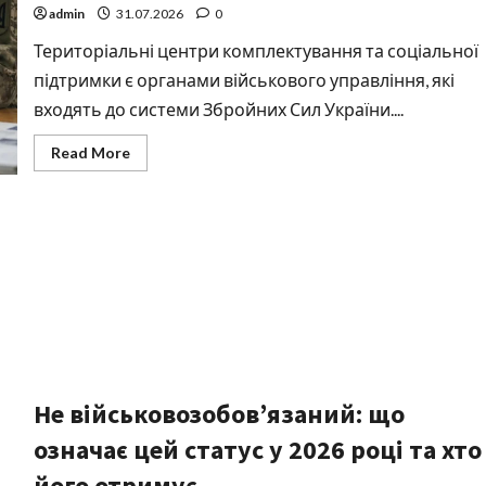
2026
admin
31.07.2026
0
році:
повний
Територіальні центри комплектування та соціальної
гід
підтримки є органами військового управління, які
входять до системи Збройних Сил України....
Read
Read More
more
about
Правовий
статус
ТЦК
та
СП
в
Україні:
повний
розбір
для
2026
року
Не військовозобов’язаний: що
означає цей статус у 2026 році та хто
його отримує