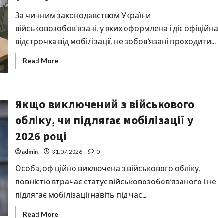
перспективи
2026
За чинним законодавством України
року
військовозобов’язані, у яких оформлена і діє офіційна
відстрочка від мобілізації, не зобов’язані проходити...
Read
Read More
more
about
Чи
потрібно
проходити
Якщо виключений з військового
ВЛК,
якщо
є
обліку, чи підлягає мобілізації у
відстрочка:
актуальні
2026 році
правила
2026
року
admin
31.07.2026
0
Особа, офіційно виключена з військового обліку,
повністю втрачає статус військовозобов’язаного і не
підлягає мобілізації навіть під час...
Read
Read More