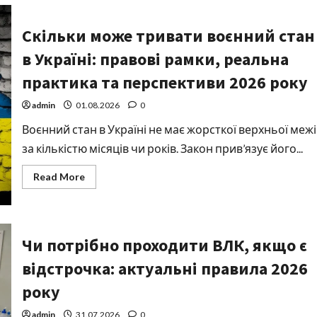
Скільки може тривати воєнний стан
в Україні: правові рамки, реальна
практика та перспективи 2026 року
admin
01.08.2026
0
Воєнний стан в Україні не має жорсткої верхньої межі
за кількістю місяців чи років. Закон прив’язує його...
Read
Read More
more
about
Скільки
може
тривати
воєнний
Чи потрібно проходити ВЛК, якщо є
стан
в
відстрочка: актуальні правила 2026
Україні:
правові
рамки,
року
реальна
практика
та
admin
31.07.2026
0