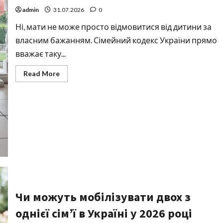
admin
31.07.2026
0
Ні, мати не може просто відмовитися від дитини за
власним бажанням. Сімейний кодекс України прямо
вважає таку...
Read
Read More
more
about
Чи
може
мати
відмовитися
від
дитини
в
Україні:
повний
правовий
розбір
Чи можуть мобілізувати двох з
однієї сім’ї в Україні у 2026 році