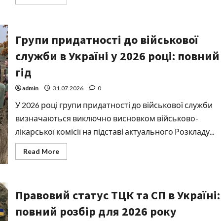
more
about
Якщо
виключений
з
Групи придатності до військової
військового
обліку,
чи
служби в Україні у 2026 році: повний
підлягає
мобілізації
гід
у
2026
році
admin
31.07.2026
0
У 2026 році групи придатності до військової служби
визначаються виключно висновком військово-
лікарської комісії на підставі актуального Розкладу...
Read
Read More
more
about
Групи
придатності
до
Правовий статус ТЦК та СП в Україні:
військової
служби
в
повний розбір для 2026 року
Україні
у