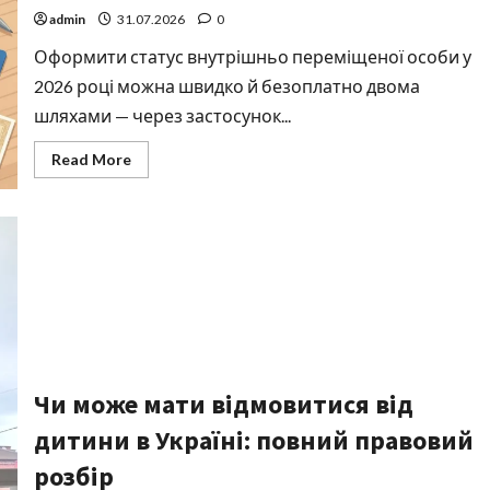
admin
31.07.2026
0
Оформити статус внутрішньо переміщеної особи у
2026 році можна швидко й безоплатно двома
шляхами — через застосунок...
Read
Read More
more
about
Як
оформити
ВПО
у
2026
році:
повна
покрокова
інструкція
Чи може мати відмовитися від
дитини в Україні: повний правовий
розбір