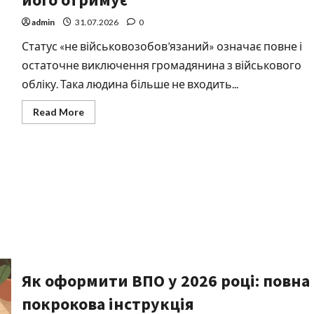
admin
31.07.2026
0
Статус «не військовозобов’язаний» означає повне і
остаточне виключення громадянина з військового
обліку. Така людина більше не входить...
Read
Read More
more
about
Не
військовозобов’язаний:
що
означає
цей
статус
у
2026
році
та
хто
його
отримує
Як оформити ВПО у 2026 році: повна
покрокова інструкція