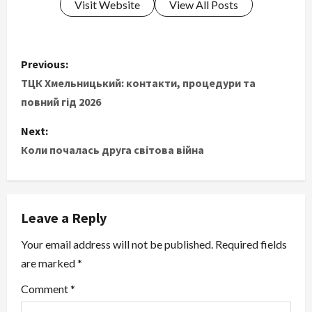
Visit Website
View All Posts
P
Previous:
o
ТЦК Хмельницький: контакти, процедури та
повний гід 2026
s
Next:
t
Коли почалась друга світова війна
n
a
Leave a Reply
v
Your email address will not be published.
Required fields
i
are marked
*
g
Comment
*