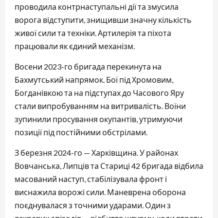
проводила контрнаступальні дії та змусила
ворога відступити, знищивши значну кількість
живої сили та техніки. Артилерія та піхота
працювали як єдиний механізм.
Восени 2023-го бригада перекинута на
Бахмутський напрямок. Бої під Хромовим,
Богданівкою та на підступах до Часового Яру
стали випробуванням на витривалість. Воїни
зупинили просування окупантів, утримуючи
позиції під постійними обстрілами.
З березня 2024-го — Харківщина. У районах
Вовчанська, Липців та Стариці 42 бригада відбила
масований наступ, стабілізувала фронт і
виснажила ворожі сили. Маневрена оборона
поєднувалася з точними ударами. Один з