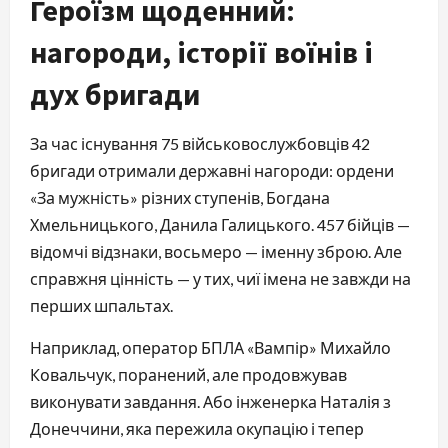
Героїзм щоденний:
нагороди, історії воїнів і
дух бригади
За час існування 75 військовослужбовців 42
бригади отримали державні нагороди: ордени
«За мужність» різних ступенів, Богдана
Хмельницького, Данила Галицького. 457 бійців —
відомчі відзнаки, восьмеро — іменну зброю. Але
справжня цінність — у тих, чиї імена не завжди на
перших шпальтах.
Наприклад, оператор БПЛА «Вампір» Михайло
Ковальчук, поранений, але продовжував
виконувати завдання. Або інженерка Наталія з
Донеччини, яка пережила окупацію і тепер