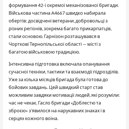
формування 42-ї окремої механізованої бригади.
Військова частина A4667 швидко набирала
обертів: досвідчені ветерани, добровольці з
різних регіонів, зокрема багато прикарпатців,
стали основою. Гарнізон розташувався в
Чорткові Тернопільської області — місті з
багатою військовою традицією.
Інтенсивна підготовка включала опанування
сучасної техніки, тактики та взаємодії підрозділів.
Уже за кілька місяців бригада була готова до
бойових завдань. Цей швидкий старт став
можливим завдяки мотивації людей, які розуміли:
час не чекає. Гасло бригади «Доблестю та
зброєю» з’явилося на нарукавних знаках і в
серцях кожного воїна.