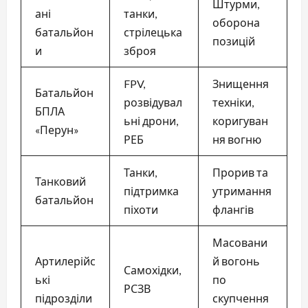
Штурми,
ані
танки,
оборона
батальйон
стрілецька
позицій
и
зброя
FPV,
Знищення
Батальйон
розвідувал
техніки,
БПЛА
ьні дрони,
коригуван
«Перун»
РЕБ
ня вогню
Танки,
Прорив та
Танковий
підтримка
утримання
батальйон
піхоти
флангів
Масовани
Артилерійс
й вогонь
Самохідки,
ькі
по
РСЗВ
підрозділи
скупчення