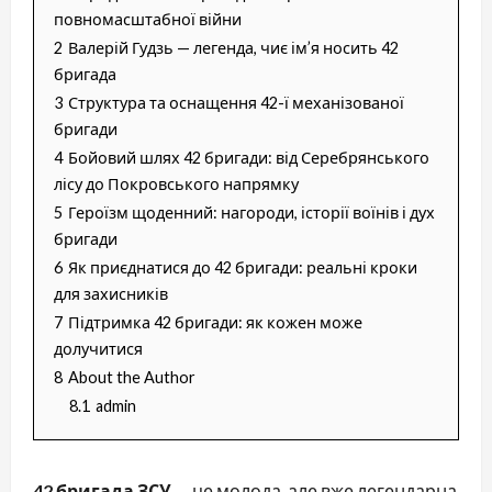
повномасштабної війни
2
Валерій Гудзь — легенда, чиє ім’я носить 42
бригада
3
Структура та оснащення 42-ї механізованої
бригади
4
Бойовий шлях 42 бригади: від Серебрянського
лісу до Покровського напрямку
5
Героїзм щоденний: нагороди, історії воїнів і дух
бригади
6
Як приєднатися до 42 бригади: реальні кроки
для захисників
7
Підтримка 42 бригади: як кожен може
долучитися
8
About the Author
8.1
admin
42 бригада ЗСУ
— це молода, але вже легендарна