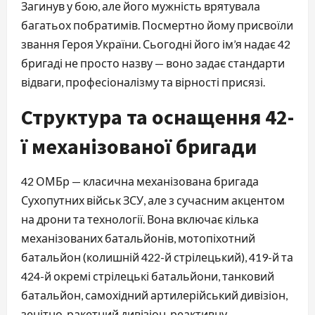
Загинув у бою, але його мужність врятувала
багатьох побратимів. Посмертно йому присвоїли
звання Героя України. Сьогодні його ім’я надає 42
бригаді не просто назву — воно задає стандарти
відваги, професіоналізму та вірності присязі.
Структура та оснащення 42-
ї механізованої бригади
42 ОМБр — класична механізована бригада
Сухопутних військ ЗСУ, але з сучасним акцентом
на дрони та технології. Вона включає кілька
механізованих батальйонів, мотопіхотний
батальйон (колишній 422-й стрілецький), 419-й та
424-й окремі стрілецькі батальйони, танковий
батальйон, самохідний артилерійський дивізіон,
зенітно-ракетний дивізіон, реактивну