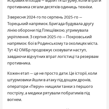
яскравих епізодів — відбиття штурму, коли втрати
противника сягали десятків одиниць техніки.
З вересня 2024-го по серпень 2025-го —
Торецький напрямок. Бригада будувала другу
лінію оборони під Плещіївкою, утримувала
укріплення. З серпня 2025-го — Покровський
напрямок: бої в Родинському та околицях міста.
Тут 42 ОМБр продовжує сковувати наступ,
завдаючи відчутних втрат логістиці та резервам
противника.
Кожен етап — це не просто дати. Це історії, коли
штурмовики йшли в атаку під дощем дронів,
оператори «Перун» нищили танки з першого
пострілу, а медики рятували побратимів під
вогнем.