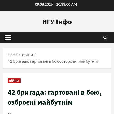
Skip
09.08.2026
10:33:00 AM
to
content
НГУ Інфо
Primary
Menu
Home
Війни
42 бригада: гартовані в бою, озброєні майбутнім
Війни
42 бригада: гартовані в бою,
озброєні майбутнім