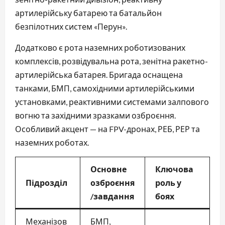
артилерійську батарею та батальйон
безпілотних систем «Перун».
Додатково є рота наземних роботизованих
комплексів, розвідувальна рота, зенітна ракетно-
артилерійська батарея. Бригада оснащена
танками, БМП, самохідними артилерійськими
установками, реактивними системами залпового
вогню та західними зразками озброєння.
Особливий акцент — на FPV-дронах, РЕБ, РЕР та
наземних роботах.
Основне
Ключова
Підрозділ
озброєння
роль у
/завдання
боях
Механізов
БМП,