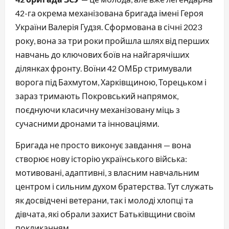
42-га окрема механізована бригада імені Героя
України Валерія Гудзя. Сформована в січні 2023
року, вона за три роки пройшла шлях від перших
навчань до ключових боїв на найгарячіших
ділянках фронту. Воїни 42 ОМБр стримували
ворога під Бахмутом, Харківщиною, Торецьком і
зараз тримають Покровський напрямок,
поєднуючи класичну механізовану міць з
сучасними дронами та інноваціями.
Бригада не просто виконує завдання — вона
створює нову історію українського війська:
мотивовані, адаптивні, з власним навчальним
центром і сильним духом братерства. Тут служать
як досвідчені ветерани, так і молоді хлопці та
дівчата, які обрали захист Батьківщини своїм
покликанням.