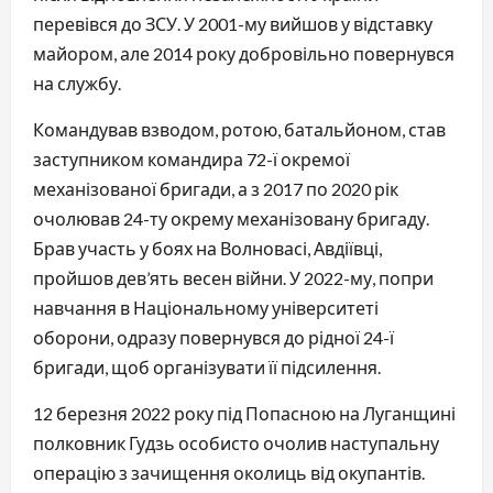
перевівся до ЗСУ. У 2001-му вийшов у відставку
майором, але 2014 року добровільно повернувся
на службу.
Командував взводом, ротою, батальйоном, став
заступником командира 72-ї окремої
механізованої бригади, а з 2017 по 2020 рік
очолював 24-ту окрему механізовану бригаду.
Брав участь у боях на Волновасі, Авдіївці,
пройшов дев’ять весен війни. У 2022-му, попри
навчання в Національному університеті
оборони, одразу повернувся до рідної 24-ї
бригади, щоб організувати її підсилення.
12 березня 2022 року під Попасною на Луганщині
полковник Гудзь особисто очолив наступальну
операцію з зачищення околиць від окупантів.