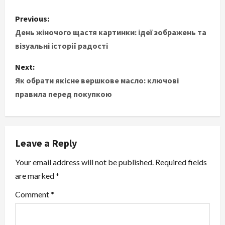
P
Previous:
o
День жіночого щастя картинки: ідеї зображень та
візуальні історії радості
s
Next:
t
Як обрати якісне вершкове масло: ключові
правила перед покупкою
n
a
v
Leave a Reply
i
Your email address will not be published.
Required fields
are marked
*
g
Comment
*
a