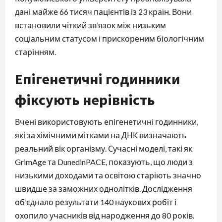
дані майже 66 тисяч пацієнтів із 23 країн. Вони
встановили чіткий зв’язок між низьким
соціальним статусом і прискореним біологічним
старінням.
Епігенетичні годинники
фіксують нерівність
Вчені використовують епігенетичні годинники,
які за хімічними мітками на ДНК визначають
реальний вік організму. Сучасні моделі, такі як
GrimAge та DunedinPACE, показують, що люди з
низькими доходами та освітою старіють значно
швидше за заможних однолітків. Дослідження
об’єднало результати 140 наукових робіт і
охопило учасників від народження до 80 років.