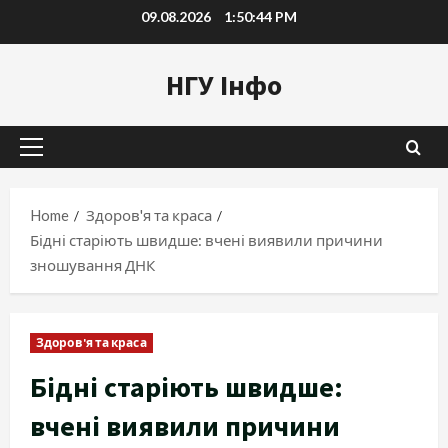
Skip
09.08.2026
1:50:45 PM
to
content
НГУ Інфо
Primary
Menu
Home
Здоров'я та краса
Бідні старіють швидше: вчені виявили причини
зношування ДНК
Здоров'я та краса
Бідні старіють швидше:
вчені виявили причини