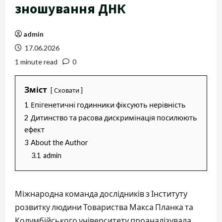
зношування ДНК
admin
17.06.2026
1 minute read
0
Зміст
Сховати
1
Епігенетичні годинники фіксують нерівність
2
Дитинство та расова дискримінація посилюють
ефект
3
About the Author
3.1
admin
Міжнародна команда дослідників з Інституту
розвитку людини Товариства Макса Планка та
Колумбійського університету проаналізувала