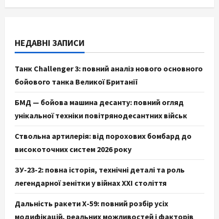
НЕДАВНІ ЗАПИСИ
Танк Challenger 3: повний аналіз нового основного
бойового танка Великої Британії
БМД — бойова машина десанту: повний огляд
унікальної техніки повітрянодесантних військ
Ствольна артилерія: від порохових бомбард до
високоточних систем 2026 року
ЗУ-23-2: повна історія, технічні деталі та роль
легендарної зенітки у війнах XXI століття
Дальність ракети Х-59: повний розбір усіх
модифікацій, реальних можливостей і факторів