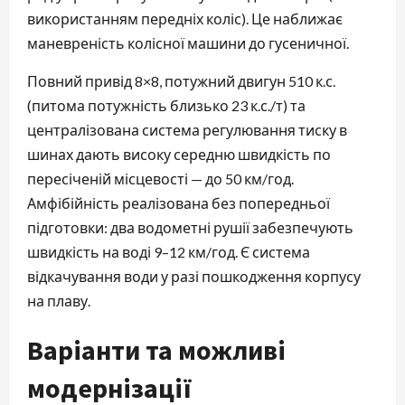
використанням передніх коліс). Це наближає
маневреність колісної машини до гусеничної.
Повний привід 8×8, потужний двигун 510 к.с.
(питома потужність близько 23 к.с./т) та
централізована система регулювання тиску в
шинах дають високу середню швидкість по
пересіченій місцевості — до 50 км/год.
Амфібійність реалізована без попередньої
підготовки: два водометні рушії забезпечують
швидкість на воді 9–12 км/год. Є система
відкачування води у разі пошкодження корпусу
на плаву.
Варіанти та можливі
модернізації