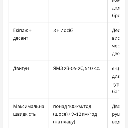
додатк
броню
Екіпаж +
3 + 7 осіб
Десант
десант
висадж
через 
двері
Двигун
ЯМЗ 2В-06-2С, 510 к.с.
6-цилі
дизель
турбон
багато
Максимальна
понад 100 км/год
Два во
швидкість
(шосе) / 9–12 км/год
рушії д
(на плаву)
воді