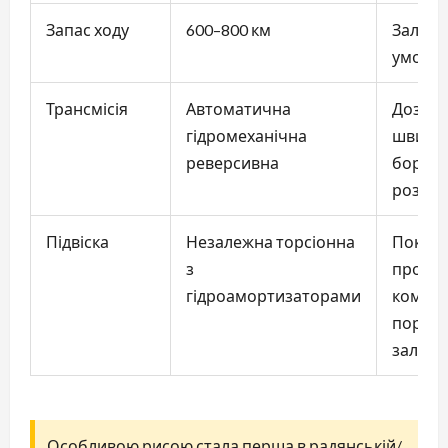
Запас ходу
600–800 км
Залежн
умов р
Трансмісія
Автоматична
Дозвол
гідромеханічна
швидко
реверсивна
бортів,
розвор
Підвіска
Незалежна торсіонна
Покра
з
прохідн
гідроамортизаторами
комфо
порівн
залеж
Особливою рисою стала перша в радянській/