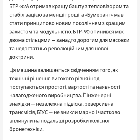
БТР-82А отримав кращу башту з тепловізором та
стабілізацією за менші гроші, а «Бумеранг» мав
стати принципово новим поколінням з кращим
захистом та модульністю. БТР-90 опинився між
двома стільцями — занадто дорогим для масовки
та недостатньо революційним для нової
доктрини.
Ця машина залишається свідченням того, як
технічні рішення високого рівня іноді
поступаються простоті, вартості та наявності
налагодженого виробництва. Її інженерні
знахідки — незалежна підвіска, реверсивна
трансмісія, БІУС — не зникли марно і частково
вплинули на подальші розробки колісної
бронетехніки.