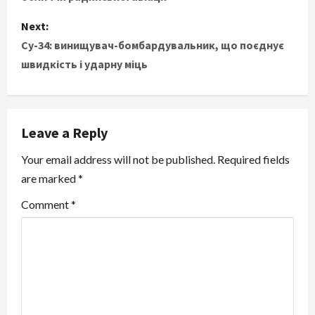
s
Next:
t
Су-34: винищувач-бомбардувальник, що поєднує
швидкість і ударну міць
n
a
v
Leave a Reply
i
Your email address will not be published.
Required fields
are marked
*
g
Comment
*
a
t
i
o