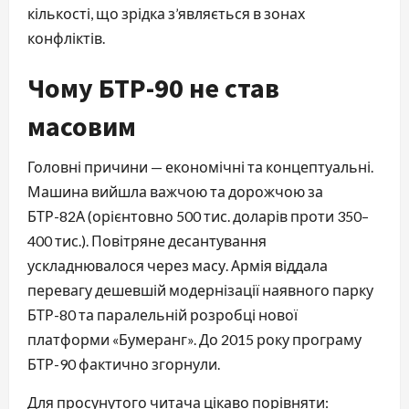
кількості, що зрідка з’являється в зонах
конфліктів.
Чому БТР-90 не став
масовим
Головні причини — економічні та концептуальні.
Машина вийшла важчою та дорожчою за
БТР-82А (орієнтовно 500 тис. доларів проти 350–
400 тис.). Повітряне десантування
ускладнювалося через масу. Армія віддала
перевагу дешевшій модернізації наявного парку
БТР-80 та паралельній розробці нової
платформи «Бумеранг». До 2015 року програму
БТР-90 фактично згорнули.
Для просунутого читача цікаво порівняти: