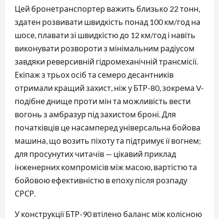
Цей бронетранспортер важить близько 22 тонн,
здатен розвивати швидкість понад 100 км/год на
шосе, плавати зі швидкістю до 12 км/год і навіть
виконувати розвороти з мінімальним радіусом
завдяки реверсивній гідромеханічній трансмісії.
Екіпаж з трьох осіб та семеро десантників
отримали кращий захист, ніж у БТР-80, зокрема V-
подібне днище проти мін та можливість вести
вогонь з амбразур під захистом броні. Для
початківців це насамперед універсальна бойова
машина, що возить піхоту та підтримує її вогнем;
для просунутих читачів — цікавий приклад
інженерних компромісів між масою, вартістю та
бойовою ефективністю в епоху після розпаду
СРСР.
У конструкції БТР-90 втілено баланс між колісною