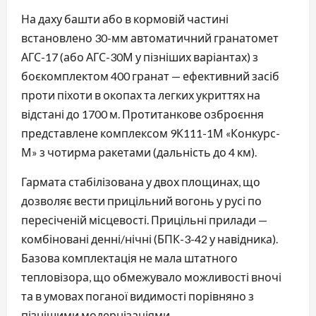
На даху башти або в кормовій частині
встановлено 30-мм автоматичний гранатомет
АГС-17 (або АГС-30М у пізніших варіантах) з
боєкомплектом 400 гранат — ефективний засіб
проти піхоти в окопах та легких укриттях на
відстані до 1700 м. Протитанкове озброєння
представлене комплексом 9К111-1М «Конкурс-
М» з чотирма ракетами (дальність до 4 км).
Гармата стабілізована у двох площинах, що
дозволяє вести прицільний вогонь у русі по
пересіченій місцевості. Прицільні прилади —
комбіновані денні/нічні (БПК-3-42 у навідника).
Базова комплектація не мала штатного
тепловізора, що обмежувало можливості вночі
та в умовах поганої видимості порівняно з
пізнішими модернізаціями.