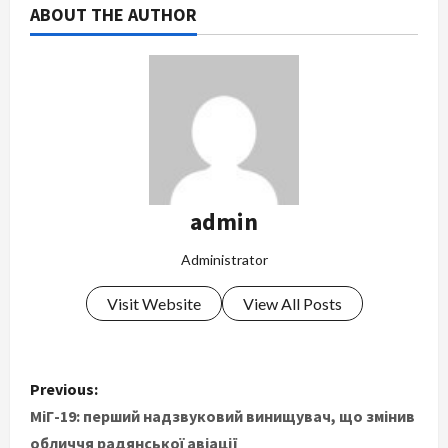
ABOUT THE AUTHOR
admin
Administrator
Visit Website
View All Posts
P
Previous:
o
МіГ-19: перший надзвуковий винищувач, що змінив
обличчя радянської авіації