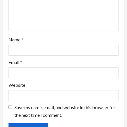
n
Name
*
Email
*
Website
Save my name, email, and website in this browser for
the next time I comment.