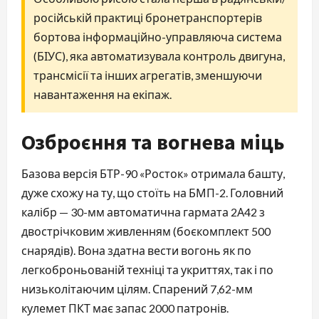
російській практиці бронетранспортерів
бортова інформаційно-управляюча система
(БІУС), яка автоматизувала контроль двигуна,
трансмісії та інших агрегатів, зменшуючи
навантаження на екіпаж.
Озброєння та вогнева міць
Базова версія БТР-90 «Росток» отримала башту,
дуже схожу на ту, що стоїть на БМП-2. Головний
калібр — 30-мм автоматична гармата 2А42 з
двострічковим живленням (боєкомплект 500
снарядів). Вона здатна вести вогонь як по
легкоброньованій техніці та укриттях, так і по
низьколітаючим цілям. Спарений 7,62-мм
кулемет ПКТ має запас 2000 патронів.