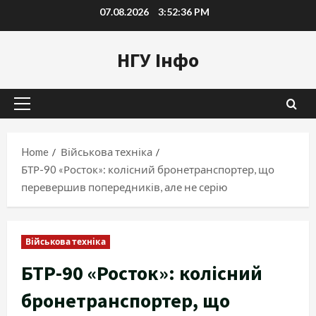
Skip
07.08.2026
3:52:37 PM
to
content
НГУ Інфо
Primary
Menu
Home
Військова техніка
БТР-90 «Росток»: колісний бронетранспортер, що
перевершив попередників, але не серію
Військова техніка
БТР-90 «Росток»: колісний
бронетранспортер, що