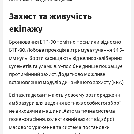
Захист та живучість
екіпажу
Бронювання БТР-90 помітно посилили відносно
БТР-80. Лобова проєкція витримує влучання 14,5-
мм куль, борти захищають від великокаліберних
кулеметів та уламків. V-подібне днище покращує
протимінний захист. Додатково можливе
встановлення модулів динамічного захисту (ERA).
Екіпаж та десант мають у своєму розпорядженні
амбразури для ведення вогню з особистої зброї,
не виходячи з машини. Автоматична система
пожежогасіння, колективний захист від зброї
масового ураження та система постановки