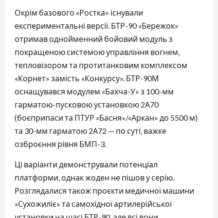
Окрім базового «Ростка» існували
експериментальні версії. БТР-90 «Бережок»
отримав однойменний бойовий модуль з
покращеною системою управління вогнем,
тепловізором та протитанковим комплексом
«Корнет» замість «Конкурсу». БТР-90М
оснащувався модулем «Бахча-У» з 100-мм
гарматою-пусковою установкою 2А70
(боєприпаси та ПТУР «Басня»/«Аркан» до 5500 м)
та 30-мм гарматою 2А72 — по суті, важке
озброєння рівня БМП-3.
Ці варіанти демонстрували потенціал
платформи, однак жоден не пішов у серію.
Розглядалися також проєкти медичної машини
«Сухожиліє» та самохідної артилерійської
установки на шасі БТР-90, але всі вони