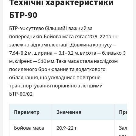
Технічні характеристики
БТР-90
БТР-90 суттєво більший і важчий за
попередників. Бойова маса сягає 20,9–22 тонн
залежно від комплектації. Довжина корпусу —
7,64–8,2 м, ширина — 3,1–3,2 м, висота — близько 3
м, кліренс — 510 мм. Така маса стала наслідком
посиленого бронювання та додаткового
обладнання, що ускладнило повітряне
транспортування порівняно з легшими
БТР-80/82.
Параметр
Значення
Примі
Бойова маса
20,9–22 т
Залежн
компле