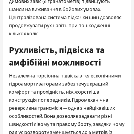
димових завіс (6 гранатометів) підвищують
шанси на виживання в бойових умовах.
Централізована система підкачки шин дозволяє
продовжувати рух навіть при пошкодженні
кількох коліс.
Рухливість, підвіска та
амфібійні можливості
Незалежна торсіонна підвіска з телескопічними
гідроамортизаторами забезпечує кращий
комфорт та прохідність, ніж жорсткіша
конструкція попередників. Гідромеханічна
реверсивна трансмісія — одна з найцікавіших
особливостей. Вона дозволяє задавати різні
швидкості лівому та правому борту, завдяки чому
радіус розвороту зменшується до 6 метрів (з