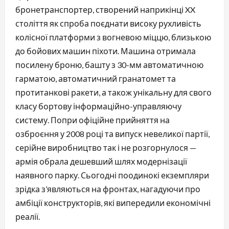
бронетранспортер, створений наприкінці XX
століття як спроба поєднати високу рухливість
колісної платформи з вогневою міццю, близькою
до бойових машин піхоти. Машина отримала
посилену броню, башту з 30-мм автоматичною
гарматою, автоматичний гранатомет та
протитанкові ракети, а також унікальну для свого
класу бортову інформаційно-управляючу
систему. Попри офіційне прийняття на
озброєння у 2008 році та випуск невеликої партії,
серійне виробництво так і не розгорнулося —
армія обрала дешевший шлях модернізації
наявного парку. Сьогодні поодинокі екземпляри
зрідка з’являються на фронтах, нагадуючи про
амбіції конструкторів, які випередили економічні
реалії.