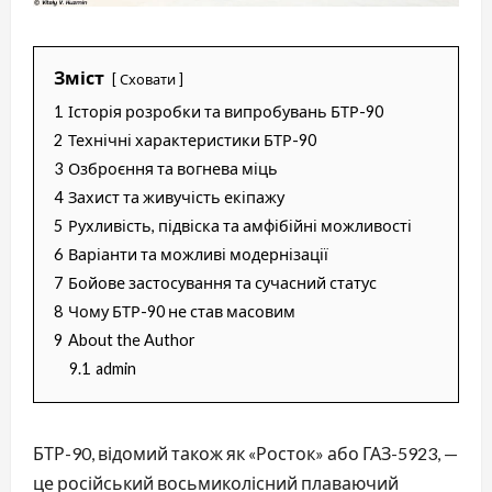
Зміст
Сховати
1
Історія розробки та випробувань БТР-90
2
Технічні характеристики БТР-90
3
Озброєння та вогнева міць
4
Захист та живучість екіпажу
5
Рухливість, підвіска та амфібійні можливості
6
Варіанти та можливі модернізації
7
Бойове застосування та сучасний статус
8
Чому БТР-90 не став масовим
9
About the Author
9.1
admin
БТР-90, відомий також як «Росток» або ГАЗ-5923, —
це російський восьмиколісний плаваючий