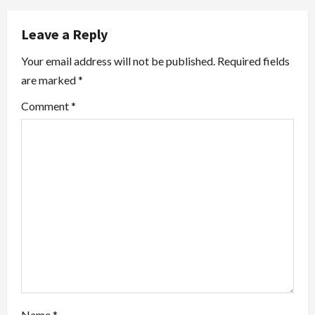
a
v
Leave a Reply
i
Your email address will not be published.
Required fields
are marked
*
g
Comment
*
a
t
i
o
n
Name
*