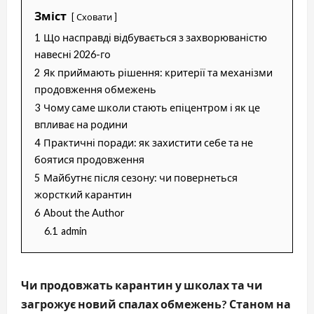
Зміст
Сховати
1
Що насправді відбувається з захворюваністю
навесні 2026-го
2
Як приймають рішення: критерії та механізми
продовження обмежень
3
Чому саме школи стають епіцентром і як це
впливає на родини
4
Практичні поради: як захистити себе та не
боятися продовження
5
Майбутнє після сезону: чи повернеться
жорсткий карантин
6
About the Author
6.1
admin
Чи продовжать карантин у школах та чи
загрожує новий спалах обмежень? Станом на