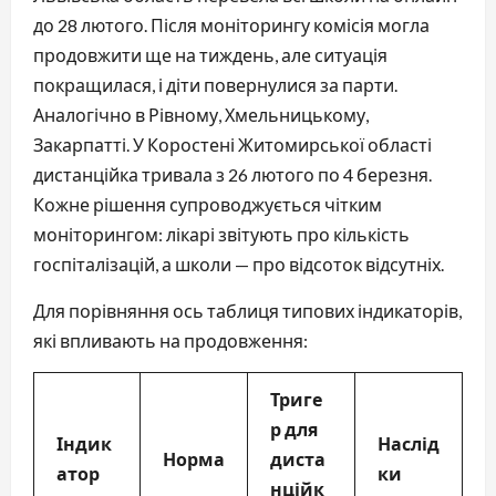
до 28 лютого. Після моніторингу комісія могла
продовжити ще на тиждень, але ситуація
покращилася, і діти повернулися за парти.
Аналогічно в Рівному, Хмельницькому,
Закарпатті. У Коростені Житомирської області
дистанційка тривала з 26 лютого по 4 березня.
Кожне рішення супроводжується чітким
моніторингом: лікарі звітують про кількість
госпіталізацій, а школи — про відсоток відсутніх.
Для порівняння ось таблиця типових індикаторів,
які впливають на продовження:
Триге
р для
Індик
Наслід
Норма
диста
атор
ки
нційк