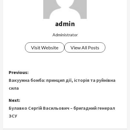
admin
Administrator
Visit Website
View All Posts
P
Previous:
o
Вакуумна бомба: принцип дії, історія та руйнівна
сила
s
Next:
t
Булавко Сергій Васильович – бригадний генерал
ЗСУ
n