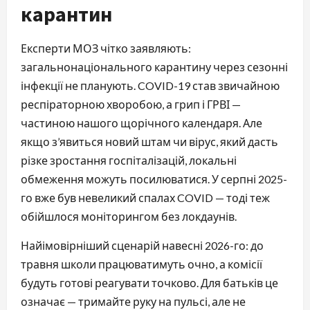
карантин
Експерти МОЗ чітко заявляють:
загальнонаціонального карантину через сезонні
інфекції не планують. COVID-19 став звичайною
респіраторною хворобою, а грип і ГРВІ —
частиною нашого щорічного календаря. Але
якщо з’явиться новий штам чи вірус, який дасть
різке зростання госпіталізацій, локальні
обмеження можуть посилюватися. У серпні 2025-
го вже був невеликий спалах COVID — тоді теж
обійшлося моніторингом без локдаунів.
Найімовірніший сценарій навесні 2026-го: до
травня школи працюватимуть очно, а комісії
будуть готові реагувати точково. Для батьків це
означає — тримайте руку на пульсі, але не