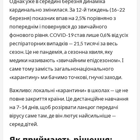
Однак уже в середині березня динаміка
кардинально змінилася. За 12-й тиждень (16–22
березня) показник впав на 2,5% порівняно з
попереднім і повернувся до звичайного
фонового рівня. COVID-19 став лише 0,6% від усіх
респіраторних випадків — 21,5 тисячі за весь
сезон. Це не пандемія, а сезонна хвиля, яку
медики називають «звичайним епідсезоном». І
саме тому замість загальнонаціонального
«карантину» ми бачимо точкові, гнучкі заходи.
Важливо: локальні «карантини» в школах — це не
повне закриття країни. Це дистанційне навчання
на 7–14 днів, щоб розірвати ланцюг передачі
вірусу саме там, де він лютує найсильніше —
серед дітей.
Як приймають рішення: