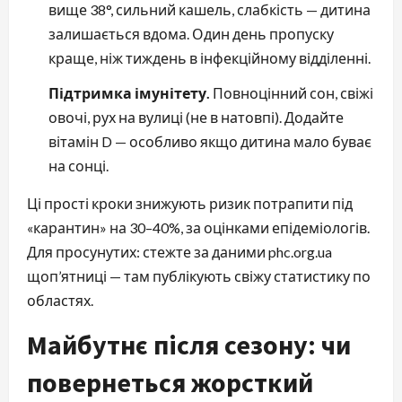
вище 38°, сильний кашель, слабкість — дитина
залишається вдома. Один день пропуску
краще, ніж тиждень в інфекційному відділенні.
Підтримка імунітету.
Повноцінний сон, свіжі
овочі, рух на вулиці (не в натовпі). Додайте
вітамін D — особливо якщо дитина мало буває
на сонці.
Ці прості кроки знижують ризик потрапити під
«карантин» на 30–40%, за оцінками епідеміологів.
Для просунутих: стежте за даними phc.org.ua
щоп’ятниці — там публікують свіжу статистику по
областях.
Майбутнє після сезону: чи
повернеться жорсткий