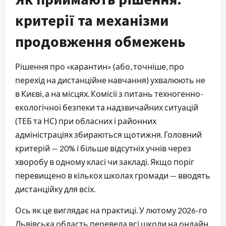
критерії та механізми
продовження обмежень
Рішення про «карантин» (або, точніше, про
перехід на дистанційне навчання) ухвалюють не
в Києві, а на місцях. Комісії з питань техногенно-
екологічної безпеки та надзвичайних ситуацій
(ТЕБ та НС) при обласних і районних
адміністраціях збираються щотижня. Головний
критерій — 20% і більше відсутніх учнів через
хворобу в одному класі чи закладі. Якщо поріг
перевищено в кількох школах громади — вводять
дистанційку для всіх.
Ось як це виглядає на практиці. У лютому 2026-го
Львівська область перевела всі школи на онлайн