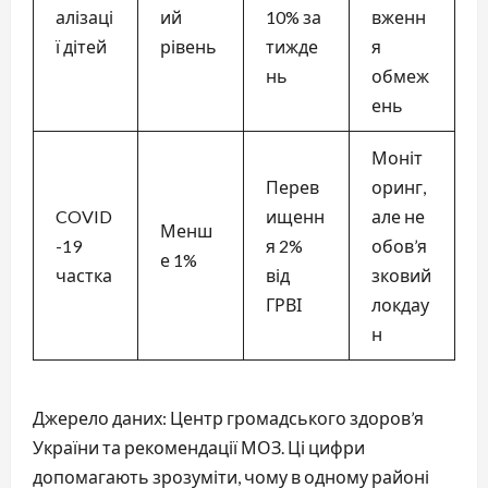
алізаці
ий
10% за
вженн
ї дітей
рівень
тижде
я
нь
обмеж
ень
Моніт
Перев
оринг,
COVID
ищенн
але не
Менш
-19
я 2%
обов’я
е 1%
частка
від
зковий
ГРВІ
локдау
н
Джерело даних: Центр громадського здоров’я
України та рекомендації МОЗ. Ці цифри
допомагають зрозуміти, чому в одному районі