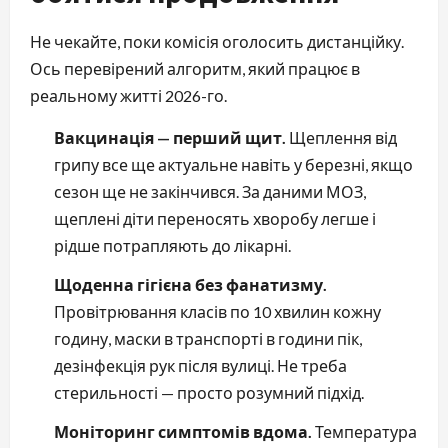
Не чекайте, поки комісія оголосить дистанційку.
Ось перевірений алгоритм, який працює в
реальному житті 2026-го.
Вакцинація — перший щит.
Щеплення від
грипу все ще актуальне навіть у березні, якщо
сезон ще не закінчився. За даними МОЗ,
щеплені діти переносять хворобу легше і
рідше потрапляють до лікарні.
Щоденна гігієна без фанатизму.
Провітрювання класів по 10 хвилин кожну
годину, маски в транспорті в години пік,
дезінфекція рук після вулиці. Не треба
стерильності — просто розумний підхід.
Моніторинг симптомів вдома.
Температура