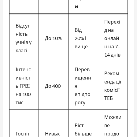
и
Перехі
Відсут
Від
д на
ність
До 10%
20% і
онлай
учнів у
вище
н на 7–
класі
14 днів
Інтенс
Перев
Реком
ивніст
ищенн
ендації
ь ГРВІ
До 400
я
комісії
на 100
епідпо
ТЕБ
тис.
рогу
Можли
Ріст
ве
Госпіт
Низьк
більше
продо