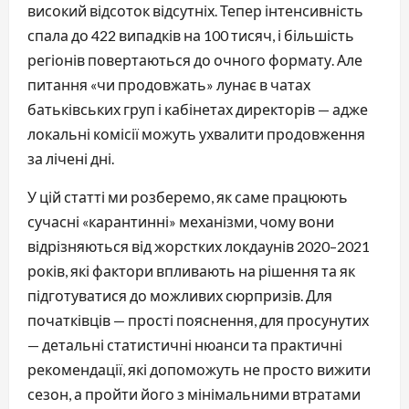
високий відсоток відсутніх. Тепер інтенсивність
спала до 422 випадків на 100 тисяч, і більшість
регіонів повертаються до очного формату. Але
питання «чи продовжать» лунає в чатах
батьківських груп і кабінетах директорів — адже
локальні комісії можуть ухвалити продовження
за лічені дні.
У цій статті ми розберемо, як саме працюють
сучасні «карантинні» механізми, чому вони
відрізняються від жорстких локдаунів 2020–2021
років, які фактори впливають на рішення та як
підготуватися до можливих сюрпризів. Для
початківців — прості пояснення, для просунутих
— детальні статистичні нюанси та практичні
рекомендації, які допоможуть не просто вижити
сезон, а пройти його з мінімальними втратами