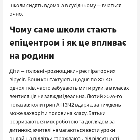
школи сидять вдома, а в сусідньому — вчаться
очно.
Чому саме школи стають
епіцентром і як це впливає
на родини
Діти — головні «рознощики» респіраторних
вірусів. Вони контактують щодня по 30–40
однолітків, часто забувають мити руки, а в класах
вентиляція не завжди ідеальна. Лютий 2026-го
показав: коли грип А H3N2 вдаряє, за тиждень
може захворіти половина класу. Батьки
розриваються між роботою та доглядом за
дитиною, вчителі намагаються вести уроки
онлайн, а підлітки страждають від відсутності