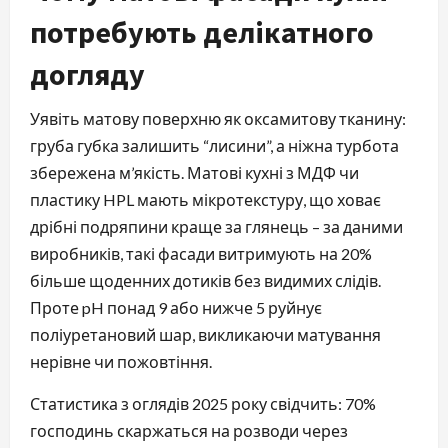
потребують делікатного
догляду
Уявіть матову поверхню як оксамитову тканину:
груба губка залишить “лисини”, а ніжна турбота
збережена м’якість. Матові кухні з МДФ чи
пластику HPL мають мікротекстуру, що ховає
дрібні подряпини краще за глянець – за даними
виробників, такі фасади витримують на 20%
більше щоденних дотиків без видимих слідів.
Проте pH понад 9 або нижче 5 руйнує
поліуретановий шар, викликаючи матування
нерівне чи пожовтіння.
Статистика з оглядів 2025 року свідчить: 70%
господинь скаржаться на розводи через