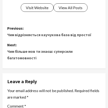
Visit Website
View All Posts
P
Previous:
o
Чим відрізняється каучукова база від простої
s
Next:
Чим більше мов ти знаєш: суперсили
t
багатомовності
n
a
Leave a Reply
v
Your email address will not be published.
Required fields
i
are marked
*
g
Comment
*