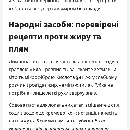
делікатних поверхонь” – ваш маяк. Тепер про те,
як боротися з упертим жиром без шкоди.
Народні засоби: перевірені
рецепти проти жиру та
плям
Лимонна кислота оживає в склянці теплої води з
краплею мила – розпиліть, зачекайте 2 хвилини,
зітріть мікрофіброю. Кислота (pH 2-3 у слабкому
розчині) роз’їдає жир, не чіпаючи лак. Губка не
потрібна – лише легкі рухи зверху вниз.
Содова паста для локальних атак: змішайте 2 ст.л.
соди з водою до кремової консистенції, нанесіть
на пляму на 5 хвилин, змочіть губкою.
Ви не
уявите, як сода нейтралізує запахи, лишаючи