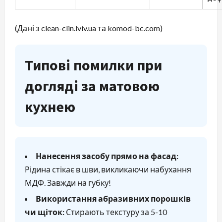
(Дані з clean-clin.lviv.ua та komod-bc.com)
Типові помилки при
догляді за матовою
кухнею
Нанесення засобу прямо на фасад:
Рідина стікає в шви, викликаючи набухання
МДФ. Завжди на губку!
Використання абразивних порошків
чи щіток:
Стирають текстуру за 5-10