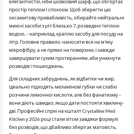
елегантністю, ніби шовковий шарф, що обгортає
простір теплом і спокоєм. Щоб зберегти цю
оксамитову привабливість, обирайте нейтральні
миючі засоби з pH близько 7, розведені теплою
водою, – наприклад, краплю засобу для посуду на
літр. Головне правило: наносити все на м’яку
мікрофібру, а не прямо на поверхню, і завжди
завершувати сухим протиранням, аби уникнути
розводів і пошкоджень.
Для складних забруднень, як відбитки чи жир,
ідеально підходять меламінові губки чи слабкі
розчини лимонної кислоти, але без фанатизму –
вони діють швидко, якщо дати постояти хвилину-
дві. Професійні спреї на кшталт Crystalline Med
Kitchen у 2026 році стали хітом завдяки формулі
без розводів, що дбайливо зберігає матовість.