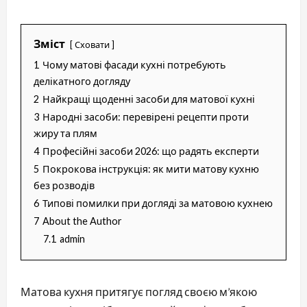
Зміст
Сховати
1
Чому матові фасади кухні потребують
делікатного догляду
2
Найкращі щоденні засоби для матової кухні
3
Народні засоби: перевірені рецепти проти
жиру та плям
4
Професійні засоби 2026: що радять експерти
5
Покрокова інструкція: як мити матову кухню
без розводів
6
Типові помилки при догляді за матовою кухнею
7
About the Author
7.1
admin
Матова кухня притягує погляд своєю м’якою