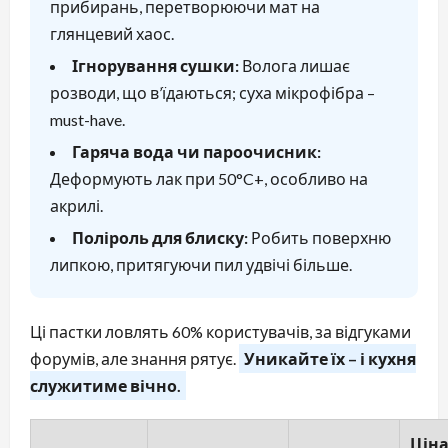
прибирань, перетворюючи мат на
глянцевий хаос.
Ігнорування сушки:
Волога лишає
розводи, що в’їдаються; суха мікрофібра –
must-have.
Гаряча вода чи пароочисник:
Деформують лак при 50°C+, особливо на
акрилі.
Поліроль для блиску:
Робить поверхню
липкою, притягуючи пил удвічі більше.
Ці пастки ловлять 60% користувачів, за відгуками
форумів, але знання рятує.
Уникайте їх – і кухня
служитиме вічно.
Цін