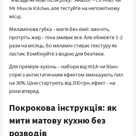
Mr Muscle Kitchen, але тестуйте на непомітному
місці.
Меламінова губка – магія без хімії: змочіть,
протріть жир – піна змиває все. Але обмежте 1-2
рази на місяць, бо меламін стирає текстуру як
ластик. Комбінуйте з водою для безпеки.
Для преміум-кухонь – набори від IKEA чи Blum:
спреї з антистатичним ефектом зменшують пил
на 30%. Ціни стартують від 200 грн, ефект – на
роки вперед.
Покрокова інструкція: як
мити матову кухню без
розводів