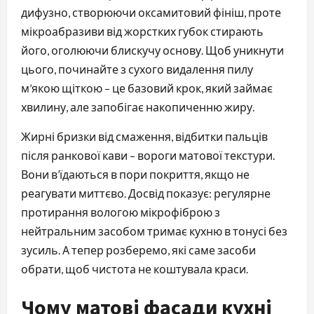
дифузно, створюючи оксамитовий фініш, проте
мікроабразиви від жорстких губок стирають
його, оголюючи блискучу основу. Щоб уникнути
цього, починайте з сухого видалення пилу
м’якою щіткою – це базовий крок, який займає
хвилину, але запобігає накопиченню жиру.
Жирні бризки від смаження, відбитки пальців
після ранкової кави – вороги матової текстури.
Вони в’їдаються в пори покриття, якщо не
реагувати миттєво. Досвід показує: регулярне
протирання вологою мікрофіброю з
нейтральним засобом тримає кухню в тонусі без
зусиль. А тепер розберемо, які саме засоби
обрати, щоб чистота не коштувала краси.
Чому матові фасади кухні