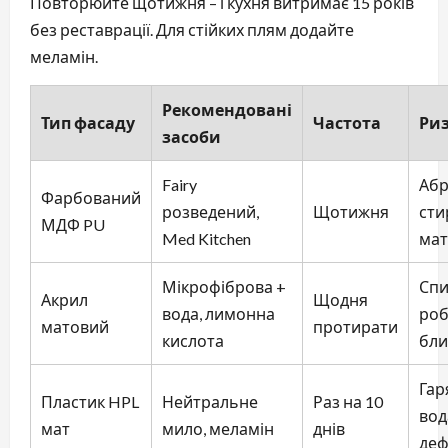
Повторюйте щотижня – і кухня витримає 15 років
без реставрації. Для стійких плям додайте
меламін.
Рекомендовані
Тип фасаду
Частота
Ри
засоби
Fairy
Абр
Фарбований
розведений,
Щотижня
сти
МДФ PU
Med Kitchen
мат
Мікрофіброва +
Спи
Акрил
Щодня
вода, лимонна
роб
матовий
протирати
кислота
бли
Гар
Пластик HPL
Нейтральне
Раз на 10
вод
мат
мило, меламін
днів
де