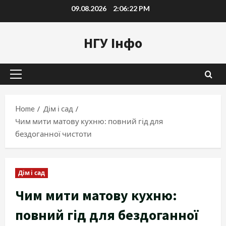
Skip
09.08.2026
2:06:23 PM
to
content
НГУ Інфо
Primary
Menu
Home
Дім і сад
Чим мити матову кухню: повний гід для
бездоганної чистоти
Дім і сад
Чим мити матову кухню:
повний гід для бездоганної