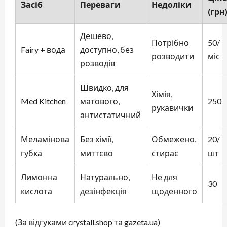
Засіб
Переваги
Недоліки
(грн
Дешево,
Потрібно
50/
Fairy + вода
доступно, без
розводити
міс
розводів
Швидко, для
Хімія,
Med Kitchen
матового,
250
рукавички
антистатичний
Меламінова
Без хімії,
Обмежено,
20/
губка
миттєво
стирає
шт
Лимонна
Натурально,
Не для
30
кислота
дезінфекція
щоденного
(За відгуками crystall.shop та gazeta.ua)