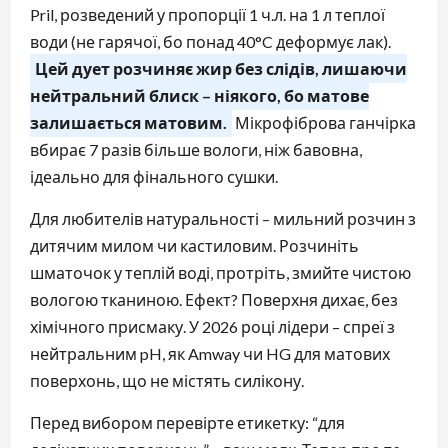
Pril, розведений у пропорції 1 ч.л. на 1 л теплої
води (не гарячої, бо понад 40°C деформує лак).
Цей дует розчиняє жир без слідів, лишаючи
нейтральний блиск – ніякого, бо матове
залишається матовим.
Мікрофіброва ганчірка
вбирає 7 разів більше вологи, ніж бавовна,
ідеально для фінального сушки.
Для любителів натуральності – мильний розчин з
дитячим милом чи кастиловим. Розчиніть
шматочок у теплій воді, протріть, змийте чистою
вологою тканиною. Ефект? Поверхня дихає, без
хімічного присмаку. У 2026 році лідери – спреї з
нейтральним pH, як Amway чи HG для матових
поверхонь, що не містять силікону.
Перед вибором перевірте етикетку: “для