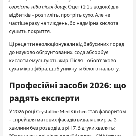
свіжість, ніби після дощу.
Оцет (1:1 з водою) для
відбитків – розпиліть, протріть сухо. Але не
частіше разу на тиждень, бо надмірна кислота
сушить покриття.
Ці рецепти еволюціонували від бабусиних порад
до науково обґрунтованих: сода абсорбує,
кислоти емульгують жир. Після – обов’язково
суха мікрофібра, щоб уникнути білого нальоту.
Професійні засоби 2026: що
радять експерти
У 2026 році Crystalline Med Kitchen став фаворитом
– спрей для матових фасадів видаляє жир за 3
хвилини без розводів, з pH 7. Відгуки хвалять:
“Фасади як нові після року!” Аналог – Cif Matt чи