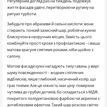
Регулярний догляд раз на тиждень подовжує
життя фасадів удвічі, перетворюючи рутину на
ритуал турботи.
Забудьте про абразиви й сильні кислоти: вони
стирають тонкий захисний шар, роблячи кухню
блискучою в незручних місцях. Замість цього
комбінуйте прості кроки з профілактикою – і ваша
матова красуня сяятиме роками, ніби щойно з
салону.
Матові фасади кухні нагадують тиху гавань у вирі
шуму повсякденності – жодних сліплячих
відблисків, лише глибокий, насичений колір, що
грає тінями. Але ця ніжність має ціну: поверхня
чутлива до грубих дотиків, бо складається з МДФ,
покритого поліуретановою фарбою чи акрилом з
антибліковим ефектом. Такий шар розсіює світло