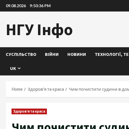
Skip
09.08.2026
9:50:37 PM
to
content
НГУ Інфо
СУСПІЛЬСТВО
ВІЙНИ
НОВИНИ
ТЕХНОЛОГІЇ, Т
UK
Home
Здоров'я та краса
Чим почистити судини в до
Здоров'я та краса
Чим почистити суди