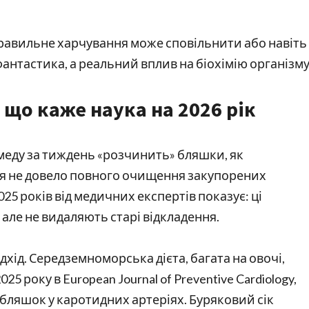
правильне харчування може сповільнити або навіть
 фантастика, а реальний вплив на біохімію організму
 що каже наука на 2026 рік
 меду за тиждень «розчинить» бляшки, як
ня не довело повного очищення закупорених
5 років від медичних експертів показує: ці
 але не видаляють старі відкладення.
хід. Середземноморська дієта, багата на овочі,
5 року в European Journal of Preventive Cardiology,
бляшок у каротидних артеріях. Буряковий сік