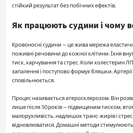
стійкий результат без побічних ефектів.
Як працюють судини і чому 
Кровоносні судини — це жива мережа еластичн
поживні речовини до кожної клітини. Їхня вну
тиск, харчування та стрес. Коли холестерин ЛП
запалення і поступово формує бляшки. Артерії
сповільнюється.
Процес називається атеросклерозом. Він розви
лише після 50 років — підвищеним тиском, вто
малорухливість, надлишок транс-жирів і стрес
відновлюватися. Домашні методи стимулюють 