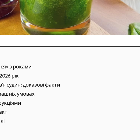
ся» з роками
2026 рік
’я судин: доказові факти
омашніх умовах
рукціями
ект
лі