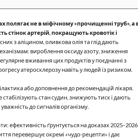
х полягає не в міфічному «прочищенні труб», а 
ть стінок артерій, покращують кровотік і
сник з аліцином, оливкова олія та глід дають
еханізмам: вироблення оксиду азоту, зниження
Регулярне вживання цих продуктів у поєднанні з
рогресу атеросклерозу навіть у людей із ризиком.
актика або доповнення до рекомендацій лікаря.
 стабілізують стан судин, знижують тиск і дають
і уважність до сигналів організму.
ати: ефективність ґрунтується на доказах 2025–2026
життя перевершує окремі «чудо-рецепти» і дає