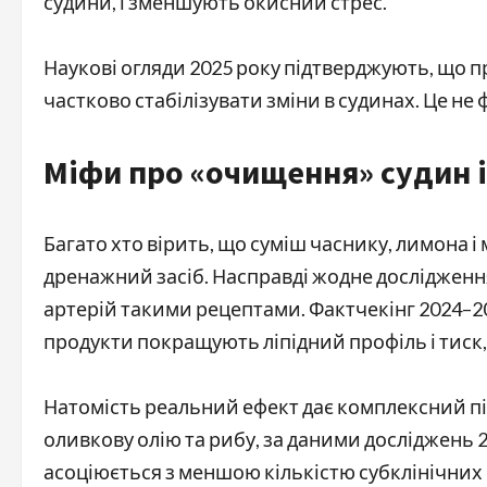
судини, і зменшують окисний стрес.
Наукові огляди 2025 року підтверджують, що 
частково стабілізувати зміни в судинах. Це не
Міфи про «очищення» судин і
Багато хто вірить, що суміш часнику, лимона і
дренажний засіб. Насправді жодне досліджен
артерій такими рецептами. Фактчекінг 2024–202
продукти покращують ліпідний профіль і тиск,
Натомість реальний ефект дає комплексний під
оливкову олію та рибу, за даними досліджень 202
асоціюється з меншою кількістю субклінічних 