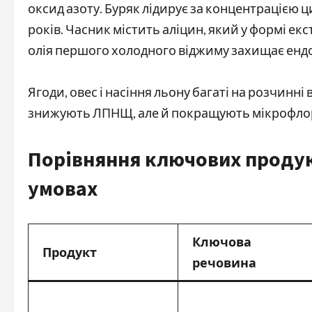
оксид азоту. Буряк лідирує за концентрацією ц
років. Часник містить аліцин, який у формі ек
олія першого холодного віджиму захищає енд
Ягоди, овес і насіння льону багаті на розчинні
знижують ЛПНЩ, але й покращують мікрофлору
Порівняння ключових продук
умовах
Ключова
Продукт
речовина