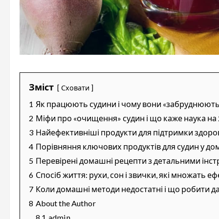
Зміст
Сховати
1
Як працюють судини і чому вони «забруднюють
2
Міфи про «очищення» судин і що каже наука на 
3
Найефективніші продукти для підтримки здоров
4
Порівняння ключових продуктів для судин у д
5
Перевірені домашні рецепти з детальними інст
6
Спосіб життя: рухи, сон і звички, які множать еф
7
Коли домашні методи недостатні і що робити да
8
About the Author
8.1
admin