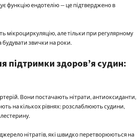
ує функцію ендотелію — це підтверджено в
ть мікроциркуляцію, але тільки при регулярному
 а будувати звички на роки.
я підтримки здоров’я судин:
артерій. Вони постачають нітрати, антиоксиданти,
юють на кількох рівнях: розслаблюють судини,
лестерину.
 джерело нітратів, які швидко перетворюються на