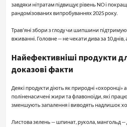
завдяки нітратам підвищує рівень NO і покращ
рандомізованих випробуваннях 2025 року.
Трав’яні збори з глоду чи шипшини підтримую
вживанні. Головне — не чекати дива за 10 днів,
Найефективніші продукти дл
доказові факти
Деякі продукти діють як природні «охоронці» 
поліненасичені жири та флавоноїди, які прац
зменшують запалення і виводять надлишок хо
Листова зелень — шпинат, рукола, мангольд —