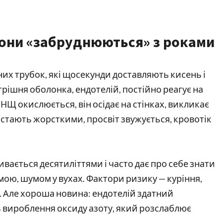
вони «забруднюються» з роками
их трубок, які щосекунди доставляють кисень і
трішня оболонка, ендотелій, постійно реагує на
НЩ окислюється, він осідає на стінках, викликає
 стають жорсткими, просвіт звужується, кровотік
вається десятиліттями і часто дає про себе знати
мою, шумом у вухах. Фактори ризику — куріння,
. Але хороша новина: ендотелій здатний
вироблення оксиду азоту, який розслаблює