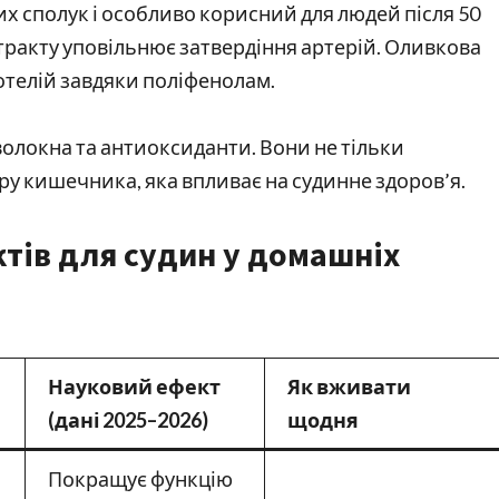
их сполук і особливо корисний для людей після 50
стракту уповільнює затвердіння артерій. Оливкова
отелій завдяки поліфенолам.
 волокна та антиоксиданти. Вони не тільки
 кишечника, яка впливає на судинне здоров’я.
тів для судин у домашніх
Науковий ефект
Як вживати
(дані 2025–2026)
щодня
Покращує функцію