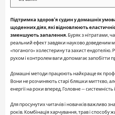
Підтримка здоров’я судин у домашніх умова
щоденних діях, які відновлюють еластичніс
зменшують запалення.
Буряк з нітратами, ча
реальний ефект завдяки науково доведеним м
«поганого» холестерину та захист ендотелію. 
рухом і контролем ваги допомагає запобігти п
Домашні методи працюють найкраще як профіл
Вони не розчиняють старі бляшки миттєво, але
енергії на роки вперед. Головне — системність 
Для просунутих читачів і новачків важливо зн
років. Комбінація харчування, трав і способу 