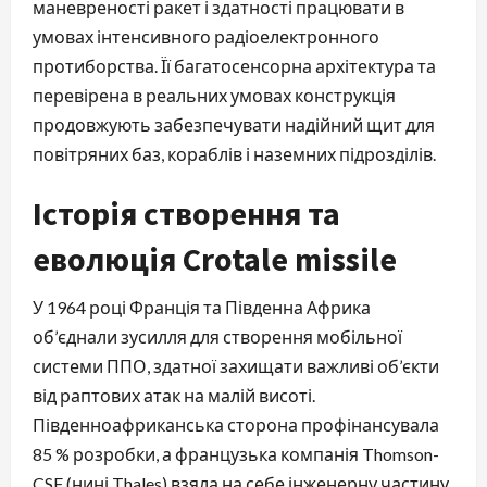
маневреності ракет і здатності працювати в
умовах інтенсивного радіоелектронного
протиборства. Її багатосенсорна архітектура та
перевірена в реальних умовах конструкція
продовжують забезпечувати надійний щит для
повітряних баз, кораблів і наземних підрозділів.
Історія створення та
еволюція Crotale missile
У 1964 році Франція та Південна Африка
об’єднали зусилля для створення мобільної
системи ППО, здатної захищати важливі об’єкти
від раптових атак на малій висоті.
Південноафриканська сторона профінансувала
85 % розробки, а французька компанія Thomson-
CSF (нині Thales) взяла на себе інженерну частину.