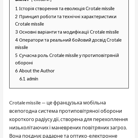
1
Історія створення та еволюція Crotale missile
2
Принцип роботи та технічні характеристики
Crotale missile
3
Основні варіанти та модифікації Crotale missile
4
Оператори та реальний бойовий досвід Crotale
missile
5
Сучасна роль Crotale missile у протиповітряній
обороні
6
About the Author
6.1
admin
Crotale missile — це французька мобільна
всепогодна система протиповітряної оборони
короткого радіусу дії, створена для перехоплення
низьколітаючих і маневрених повітряних загроз.
Вона поєднує радарне та оптико-електронне