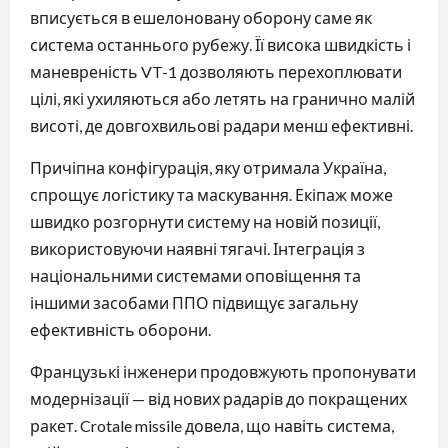
вписується в ешелоновану оборону саме як
система останнього рубежу. Її висока швидкість і
маневреність VT-1 дозволяють перехоплювати
цілі, які ухиляються або летять на гранично малій
висоті, де довгохвильові радари менш ефективні.
Причіпна конфігурація, яку отримала Україна,
спрощує логістику та маскування. Екіпаж може
швидко розгорнути систему на новій позиції,
використовуючи наявні тягачі. Інтеграція з
національними системами оповіщення та
іншими засобами ППО підвищує загальну
ефективність оборони.
Французькі інженери продовжують пропонувати
модернізації — від нових радарів до покращених
ракет. Crotale missile довела, що навіть система,