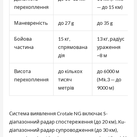
перехоплення
— до 15 км)
Маневреність
до 27 g
до 35 g
Бойова
15 кг,
13 кг, радіус
частина
спрямована
ураження
дія
~8 м
Висота
до кількох
до 6000 м
перехоплення
тисяч
(Mk.3 — до
метрів
9000 м)
Система виявлення Crotale NG включає S-
діапазонний радар спостереження (до 20 км), Ku-
діапазонний радар супроводження (до 30 км),