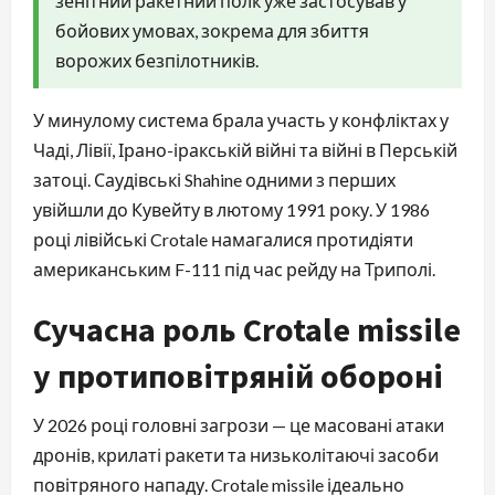
зенітний ракетний полк уже застосував у
бойових умовах, зокрема для збиття
ворожих безпілотників.
У минулому система брала участь у конфліктах у
Чаді, Лівії, Ірано-іракській війні та війні в Перській
затоці. Саудівські Shahine одними з перших
увійшли до Кувейту в лютому 1991 року. У 1986
році лівійські Crotale намагалися протидіяти
американським F-111 під час рейду на Триполі.
Сучасна роль Crotale missile
у протиповітряній обороні
У 2026 році головні загрози — це масовані атаки
дронів, крилаті ракети та низьколітаючі засоби
повітряного нападу. Crotale missile ідеально