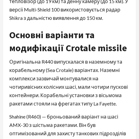
тепловізор (до 19 км) та денну камеру (до 15 км). У
версії Multi-Shield 100 використовується радар
Shikra з дальністю виявлення до 150 км.
Основні варіанти та
модифікації Crotale missile
Оригінальна R440 випускалася в наземному та
корабельному (Sea Crotale) варіантах. Наземні
комплекси зазвичай монтувалися на
чотиривісних колісних шасі, мали чотири пускові
контейнери. Корабельні установки з вісьмома
ракетами стояли на фрегатах типу La Fayette.
Shahine (R460) — броньований варіант на шасі
AMX-30 з шістьма ракетами. Він був
оптимізований для захисту танкових підрозділів