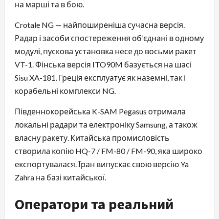
на марші та в бою.
Crotale NG — найпоширеніша сучасна версія.
Радар і засоби спостереження об’єднані в одному
модулі, пускова установка несе до восьми ракет
VT-1. Фінська версія ITO90M базується на шасі
Sisu XA-181. Греція експлуатує як наземні, так і
корабельні комплекси NG.
Південнокорейська K-SAM Pegasus отримала
локальні радари та електроніку Samsung, а також
власну ракету. Китайська промисловість
створила копію HQ-7 / FM-80 / FM-90, яка широко
експортувалася. Іран випускає свою версію Ya
Zahra на базі китайської.
Оператори та реальний