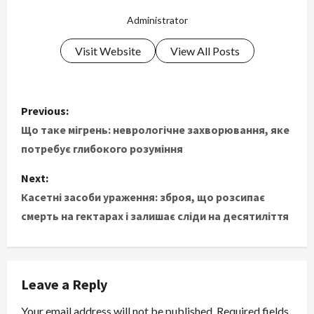
Administrator
Visit Website
View All Posts
P
Previous:
o
Що таке мігрень: неврологічне захворювання, яке
потребує глибокого розуміння
s
Next:
t
Касетні засоби ураження: зброя, що розсипає
смерть на гектарах і залишає сліди на десятиліття
n
a
v
Leave a Reply
i
Your email address will not be published.
Required fields