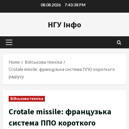
Skip
08.08.2026
7:43:39 PM
to
content
НГУ Інфо
Primary
Menu
Home
Військова техніка
Crotale missile: французька система ППО короткого
радіусу
Військова техніка
Crotale missile: французька
система ППО короткого