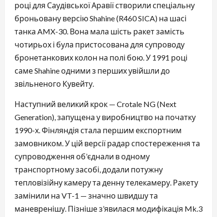
році для Саудівської Аравії створили спеціальну
броньовану версію Shahine (R460 SICA) на шасі
танка AMX-30. Вона мала шість ракет замість
чотирьох і була пристосована для супроводу
бронетанкових колон на полі бою. У 1991 році
саме Shahine одними з перших увійшли до
звільненого Кувейту.
Наступний великий крок — Crotale NG (Next
Generation), запущена у виробництво на початку
1990-х. Фінляндія стала першим експортним
замовником. У цій версії радар спостереження та
супроводження об’єднали в одному
транспортному засобі, додали потужну
тепловізійну камеру та денну телекамеру. Ракету
замінили на VT-1 — значно швидшу та
маневренішу. Пізніше з’явилася модифікація Mk.3