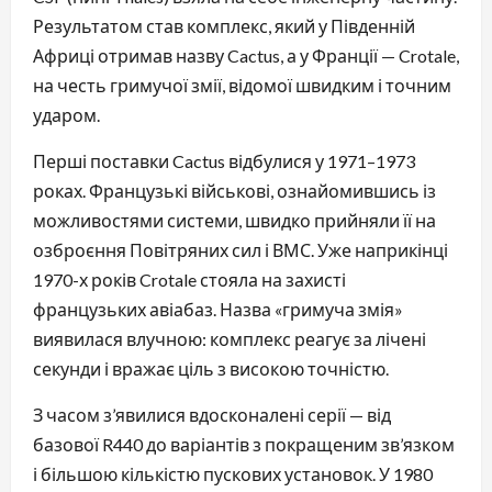
Результатом став комплекс, який у Південній
Африці отримав назву Cactus, а у Франції — Crotale,
на честь гримучої змії, відомої швидким і точним
ударом.
Перші поставки Cactus відбулися у 1971–1973
роках. Французькі військові, ознайомившись із
можливостями системи, швидко прийняли її на
озброєння Повітряних сил і ВМС. Уже наприкінці
1970-х років Crotale стояла на захисті
французьких авіабаз. Назва «гримуча змія»
виявилася влучною: комплекс реагує за лічені
секунди і вражає ціль з високою точністю.
З часом з’явилися вдосконалені серії — від
базової R440 до варіантів з покращеним зв’язком
і більшою кількістю пускових установок. У 1980