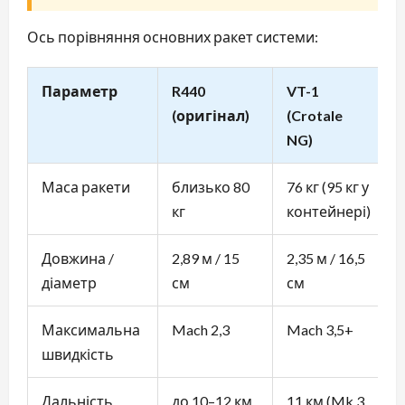
Ось порівняння основних ракет системи:
Параметр
R440
VT-1
(оригінал)
(Crotale
NG)
Маса ракети
близько 80
76 кг (95 кг у
кг
контейнері)
Довжина /
2,89 м / 15
2,35 м / 16,5
діаметр
см
см
Максимальна
Mach 2,3
Mach 3,5+
швидкість
Дальність
до 10–12 км
11 км (Mk.3