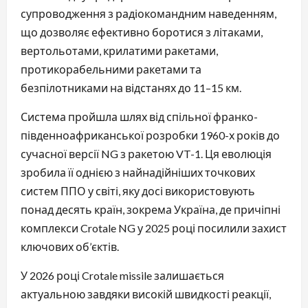
супроводження з радіокомандним наведенням,
що дозволяє ефективно боротися з літаками,
вертольотами, крилатими ракетами,
протикорабельними ракетами та
безпілотниками на відстанях до 11–15 км.
Система пройшла шлях від спільної франко-
південноафриканської розробки 1960-х років до
сучасної версії NG з ракетою VT-1. Ця еволюція
зробила її однією з найнадійніших точкових
систем ППО у світі, яку досі використовують
понад десять країн, зокрема Україна, де причіпні
комплекси Crotale NG у 2025 році посилили захист
ключових об’єктів.
У 2026 році Crotale missile залишається
актуальною завдяки високій швидкості реакції,