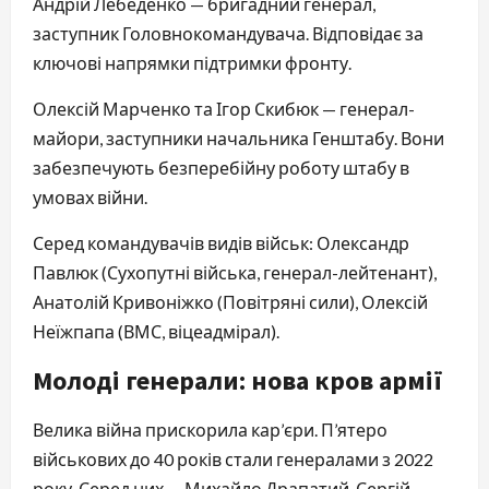
Андрій Лебеденко — бригадний генерал,
заступник Головнокомандувача. Відповідає за
ключові напрямки підтримки фронту.
Олексій Марченко та Ігор Скибюк — генерал-
майори, заступники начальника Генштабу. Вони
забезпечують безперебійну роботу штабу в
умовах війни.
Серед командувачів видів військ: Олександр
Павлюк (Сухопутні війська, генерал-лейтенант),
Анатолій Кривоніжко (Повітряні сили), Олексій
Неїжпапа (ВМС, віцеадмірал).
Молоді генерали: нова кров армії
Велика війна прискорила кар’єри. П’ятеро
військових до 40 років стали генералами з 2022
року. Серед них — Михайло Драпатий, Сергій