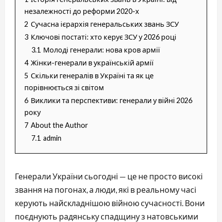
незалежності до реформи 2020-х
2
Сучасна ієрархія генеральських звань ЗСУ
3
Ключові постаті: хто керує ЗСУ у 2026 році
3.1
Молоді генерали: нова кров армії
4
Жінки-генерали в українській армії
5
Скільки генералів в Україні та як це
порівнюється зі світом
6
Виклики та перспективи: генерали у війні 2026
року
7
About the Author
7.1
admin
Генерали України сьогодні — це не просто високі
звання на погонах, а люди, які в реальному часі
керують найскладнішою війною сучасності. Вони
поєднують радянську спадщину з натовськими