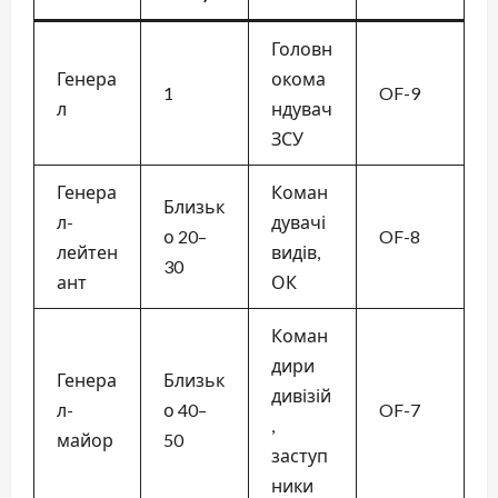
Головн
Генера
окома
1
OF-9
л
ндувач
ЗСУ
Генера
Коман
Близьк
л-
дувачі
о 20–
OF-8
лейтен
видів,
30
ант
ОК
Коман
дири
Генера
Близьк
дивізій
л-
о 40–
OF-7
,
майор
50
заступ
ники