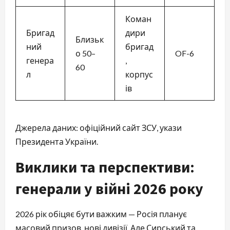
Коман
Бригад
дири
Близьк
ний
бригад
о 50–
OF-6
генера
,
60
л
корпус
ів
Джерела даних: офіційний сайт ЗСУ, укази
Президента України.
Виклики та перспективи:
генерали у війні 2026 року
2026 рік обіцяє бути важким — Росія планує
масовий призов, нові дивізії. Але Сирський та