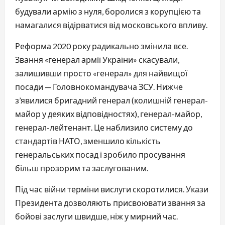
будували армію з нуля, боролися з корупцією та
намагалися відірватися від московського впливу.
Реформа 2020 року радикально змінила все.
Звання «генерал армії України» скасували,
залишивши просто «генерал» для найвищої
посади — Головнокомандувача ЗСУ. Нижче
з’явилися бригадний генерал (колишній генерал-
майор у деяких відповідностях), генерал-майор,
генерал-лейтенант. Це наблизило систему до
стандартів НАТО, зменшило кількість
генеральських посад і зробило просування
більш прозорим та заслугованим.
Під час війни терміни вислуги скоротилися. Укази
Президента дозволяють присвоювати звання за
бойові заслуги швидше, ніж у мирний час.