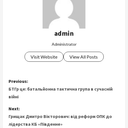
admin
Administrator
Visit Website
View All Posts
P
Previous:
o
БТГр це: батальйонна тактична група в сучасній
війні
s
Next:
t
Грищак Дмитро Вікторович: від реформ ОПК до
лідерства КБ «Південне»
n