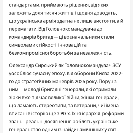
стандартами, приймають рішення, від яких
залежить доля тисяч життів, і щодня доводять,
що українська армія здатна не лише вистояти, а й
перемагати. Від Головнокомандувача до
командирів бригад — ці воєначальники стали
символами стійкості, інновацій та
безкомпромісної боротьби за незалежність.
Олександр Сирський як Головнокомандувач ЗСУ
уособлює сучасну епоху: від оборони Києва 2022-
го до стратегічних маневрів 2026 року. Поруч з
ним — молоді бригадні генерали, які отримали
зірки вже під час великої війни, жінки-генерали,
що ламають стереотипи, та ветерани, чиї імена
вписані в історію ще з 90-х. Їхня ієрархія, реформи
звань і реальні досягнення роблять українське
генеральство одним із найдинамічніших у світі.