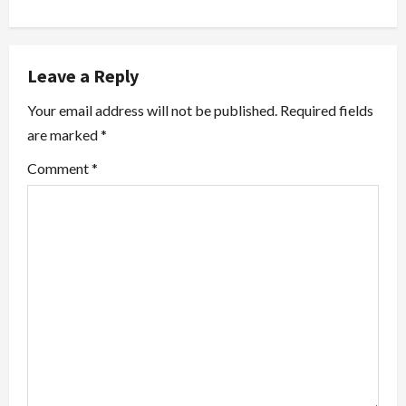
a
v
Leave a Reply
i
Your email address will not be published.
Required fields
are marked
*
g
Comment
*
a
t
i
o
n