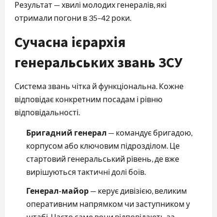
Результат — хвилі молодих генералів, які
отримали погони в 35–42 роки.
Сучасна ієрархія
генеральських звань ЗСУ
Система звань чітка й функціональна. Кожне
відповідає конкретним посадам і рівню
відповідальності.
Бригадний генерал
— командує бригадою,
корпусом або ключовим підрозділом. Це
стартовий генеральський рівень, де вже
вирішуються тактичні долі боїв.
Генерал-майор
— керує дивізією, великим
оперативним напрямком чи заступником у
штабі. Часто саме вони відповідають за