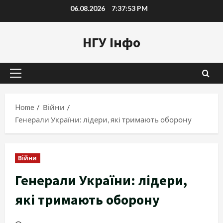
Skip
06.08.2026
7:37:54 PM
to
content
НГУ Інфо
Primary
Menu
Home
Війни
Генерали України: лідери, які тримають оборону
Війни
Генерали України: лідери,
які тримають оборону