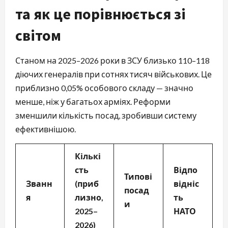
та як це порівнюється зі
світом
Станом на 2025–2026 роки в ЗСУ близько 110–118
діючих генералів при сотнях тисяч військових. Це
приблизно 0,05% особового складу — значно
менше, ніж у багатьох арміях. Реформи
зменшили кількість посад, зробивши систему
ефективнішою.
Кількі
сть
Відпо
Типові
Званн
(приб
відніс
посад
я
лизно,
ть
и
2025–
НАТО
2026)