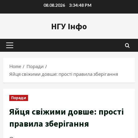
Skip
08.08.2026
3:34:49 PM
to
content
НГУ Інфо
Primary
Menu
Home
Поради
Яйця свіжими довше: прості правила зберігання
Поради
Яйця свіжими довше: прості
правила зберігання