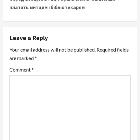
платять митцям і бібліотекарям
n
a
v
Leave a Reply
i
Your email address will not be published.
Required fields
are marked
*
g
Comment
*
a
t
i
o
n