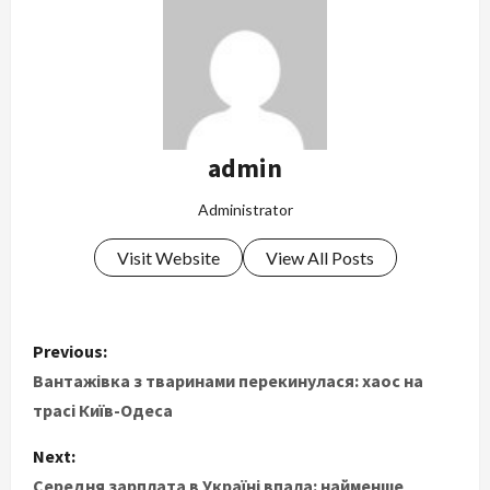
admin
Administrator
Visit Website
View All Posts
P
Previous:
o
Вантажівка з тваринами перекинулася: хаос на
трасі Київ-Одеса
s
Next:
t
Середня зарплата в Україні впала: найменше