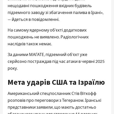
нещодавні пошкодження вхідних будівель
підземного заводу зі збагачення палива в Ірані»,
— йдеться в повідомленні.
На самому ядерному об’єкті додаткових
пошкоджень не виявлено. Радіологічних
наслідків також немає.
За даними МАГАТЕ, підземний об’єкт уже
серйозно постраждав під час атаки в червні 2025
року.
Мета ударів США та Ізраїлю
Американський спецпосланник Стів Віткофф
розповів про переговори з Тегераном. Іранські
представники заявили, що мають достатньо
збагаченого урану для створення 11 ядерних