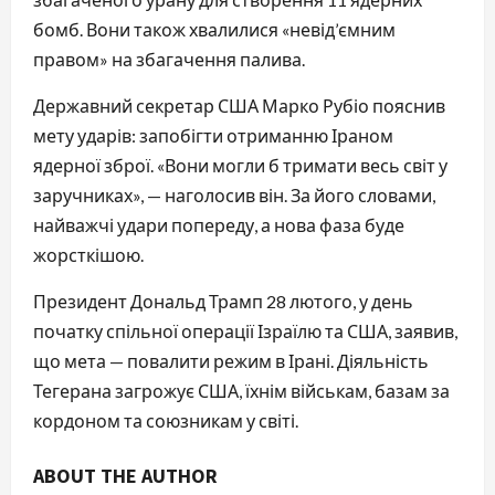
бомб. Вони також хвалилися «невід’ємним
правом» на збагачення палива.
Державний секретар США Марко Рубіо пояснив
мету ударів: запобігти отриманню Іраном
ядерної зброї. «Вони могли б тримати весь світ у
заручниках», — наголосив він. За його словами,
найважчі удари попереду, а нова фаза буде
жорсткішою.
Президент Дональд Трамп 28 лютого, у день
початку спільної операції Ізраїлю та США, заявив,
що мета — повалити режим в Ірані. Діяльність
Тегерана загрожує США, їхнім військам, базам за
кордоном та союзникам у світі.
ABOUT THE AUTHOR