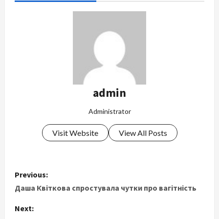
admin
Administrator
Visit Website
View All Posts
P
Previous:
o
Даша Квіткова спростувала чутки про вагітність
s
Next: