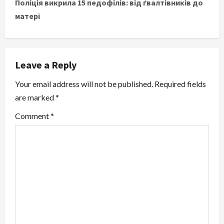
Поліція викрила 15 педофілів: від ґвалтівників до
t
матері
n
a
Leave a Reply
v
Your email address will not be published.
Required fields
i
are marked
*
g
Comment
*
a
t
i
o
n