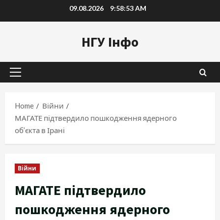
Skip
09.08.2026
9:58:54 AM
to
content
НГУ Інфо
Primary
Menu
Home
Війни
МАГАТЕ підтвердило пошкодження ядерного
об’єкта в Ірані
Війни
МАГАТЕ підтвердило
пошкодження ядерного