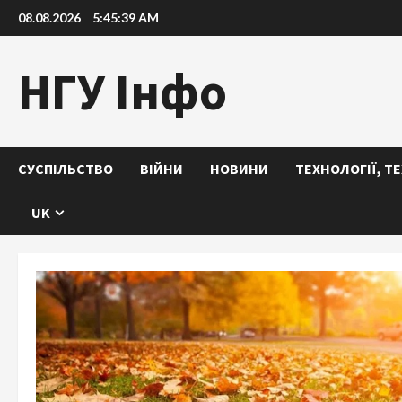
Skip
08.08.2026
5:45:39 AM
to
content
НГУ Інфо
СУСПІЛЬСТВО
ВІЙНИ
НОВИНИ
ТЕХНОЛОГІЇ, Т
UK