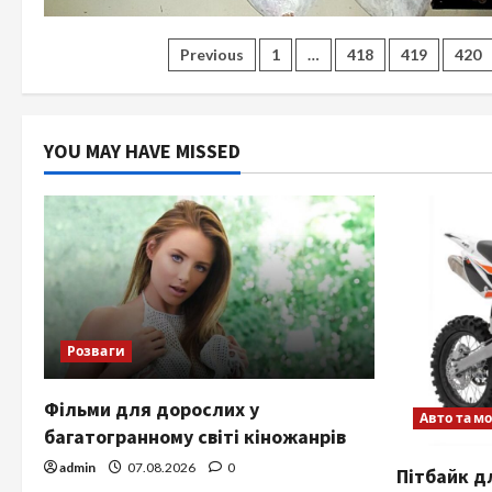
Posts
Previous
1
…
418
419
420
pagination
YOU MAY HAVE MISSED
Розваги
Фільми для дорослих у
Авто та м
багатогранному світі кіножанрів
admin
07.08.2026
0
Пітбайк д