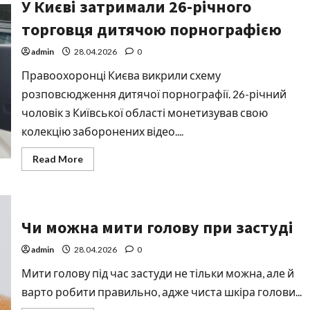
У Києві затримали 26-річного
квиток
на
літак?
торговця дитячою порнографією
admin
28.04.2026
0
Правоохоронці Києва викрили схему
розповсюдження дитячої порнографії. 26-річний
чоловік з Київської області монетизував свою
колекцію заборонених відео....
Read
Read More
more
about
У
Києві
затримали
26-
Чи можна мити голову при застуді
річного
торговця
дитячою
admin
28.04.2026
0
порнографією
Мити голову під час застуди не тільки можна, але й
варто робити правильно, адже чиста шкіра голови...