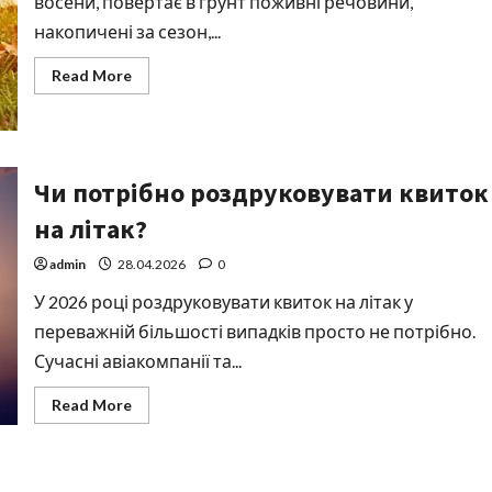
восени, повертає в ґрунт поживні речовини,
накопичені за сезон,...
Read
Read More
more
about
Опале
листя:
користь
чи
шкода?
Чи потрібно роздруковувати квиток
на літак?
admin
28.04.2026
0
У 2026 році роздруковувати квиток на літак у
переважній більшості випадків просто не потрібно.
Сучасні авіакомпанії та...
Read
Read More
more
about
Чи
потрібно
роздруковувати