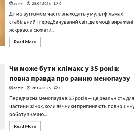
методи
admin
28.04.2026
0
Діти з аутизмом часто знаходять у мультфільмах
стабільний і передбачуваний світ, де емоції виражені
яскраво, а сюжети...
Read
Read More
more
about
Чи
дивляться
діти
Чи може бути клімакс у 35 років:
з
аутизмом
мультики:
повна правда про ранню менопаузу
повний
гід
для
admin
28.04.2026
0
батьків
Передчасна менопауза в 35 років — це реальність дл
частини жінок, коли яєчники припиняють повноцінн
роботу значно...
Read
Read More
more