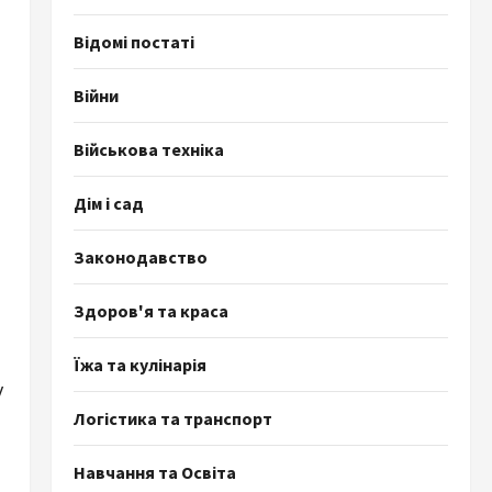
Відомі постаті
Війни
Військова техніка
Дім і сад
Законодавство
Здоров'я та краса
я
Їжа та кулінарія
у
Логістика та транспорт
Навчання та Освіта