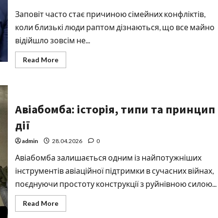
Заповіт часто стає причиною сімейних конфліктів,
коли близькі люди раптом дізнаються, що все майно
відійшло зовсім не...
Read
Read More
more
about
Чи
можна
оскаржити
заповіт:
Авіабомба: історія, типи та принцип
повний
гід
для
дії
родичів
та
спадкоємців
admin
28.04.2026
0
Авіабомба залишається одним із найпотужніших
інструментів авіаційної підтримки в сучасних війнах,
поєднуючи простоту конструкції з руйнівною силою...
Read
Read More
more
about