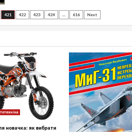
Авіабомба:
історія,
типи
421
422
423
424
…
616
Next
та
принцип
дії
ототехніка
ля новачка: як вибрати