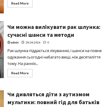
Read
Read More
more
about
Чи
можна
мити
голову
Чи можна вилікувати рак шлунка:
при
застуді
сучасні шанси та методи
admin
28.04.2026
0
Рак шлунка піддається лікуванню, і шанси на повне
одужання сьогодні набагато вищі, ніж десятиліття
тому. На ранніх...
Read
Read More
more
about
Чи
можна
вилікувати
Чи дивляться діти з аутизмом
рак
шлунка:
сучасні
мультики: повний гід для батьків
шанси
та