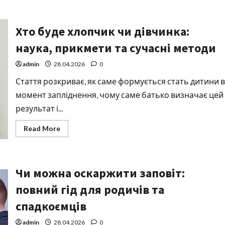
about
Чи
може
бути
Хто буде хлопчик чи дівчинка:
клімакс
у
35
наука, прикмети та сучасні методи
років:
повна
правда
admin
28.04.2026
0
про
ранню
Стаття розкриває, як саме формується стать дитини в
менопаузу
момент запліднення, чому саме батько визначає цей
результат і...
Read
Read More
more
about
Хто
буде
хлопчик
Чи можна оскаржити заповіт:
чи
дівчинка:
наука,
повний гід для родичів та
прикмети
та
спадкоємців
сучасні
методи
admin
28.04.2026
0