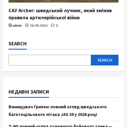
САУ Archer: шведський лучник, який змінив
правила артилерійської війни
admin
06.08.2026
0
SEARCH
SEARCH
НЕДАВНІ ЗАПИСИ
Винищувач Грипен: повний огляд шведського
багатоцільового літака JAS 39 у 2026 році
Т-90: повний огляд основного бойового танка —