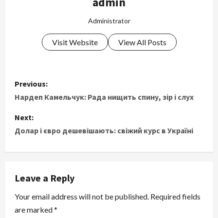
admin
Administrator
Visit Website
View All Posts
P
Previous:
o
Нардеп Камельчук: Рада нищить спину, зір і слух
s
Next:
Долар і євро дешевішають: свіжий курс в Україні
t
n
Leave a Reply
a
Your email address will not be published.
Required fields
v
are marked
*