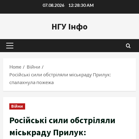
Skip
07.08.2026
12:28:31 AM
to
content
НГУ Інфо
Primary
Menu
Home
Війни
Російські сили обстріляли міськраду Прилук:
спалахнула пожежа
Війни
Російські сили обстріляли
міськраду Прилук: