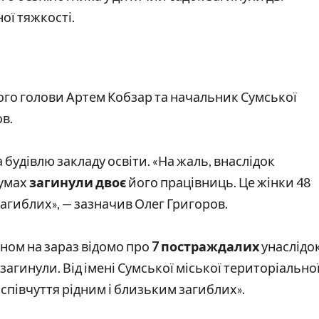
ої тяжкості.
ого голови Артем Кобзар та начальник Сумської
ов.
будівлю закладу освіти. «На жаль, внаслідок
Сумах
загинули двоє
його працівниць. Це жінки 48
 загиблих», — зазначив Олег Григоров.
аном на зараз відомо про
7 постраждалих
унаслідо
загинули. Від імені Сумської міської територіально
співчуття рідним і близьким загиблих».