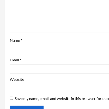
a
t
i
o
Name
*
n
Email
*
Website
Save my name, email, and website in this browser for the