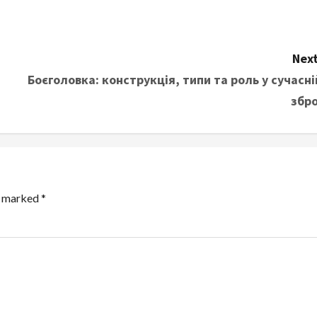
Next
Боєголовка: конструкція, типи та роль у сучасні
збро
re marked
*