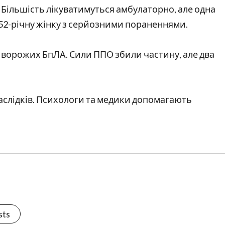
Більшість лікуватимуться амбулаторно, але одна
 52-річну жінку з серйозними пораненнями.
0 ворожих БпЛА. Сили ППО збили частину, але два
наслідків. Психологи та медики допомагають
sts