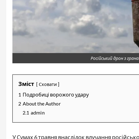
Російський дрон з гра
Зміст
Сховати
1
Подробиці ворожого удару
2
About the Author
2.1
admin
У Сумах 6 травня внаслідок влучання російськ