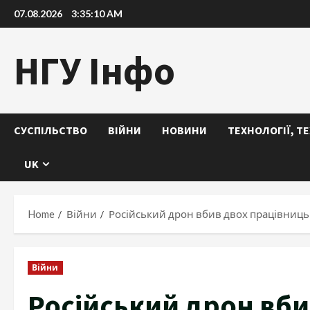
Skip
07.08.2026
3:35:11 AM
to
content
НГУ Інфо
СУСПІЛЬСТВО
ВІЙНИ
НОВИНИ
ТЕХНОЛОГІЇ, Т
UK
Home
Війни
Російський дрон вбив двох працівниць
Війни
Російський дрон вби