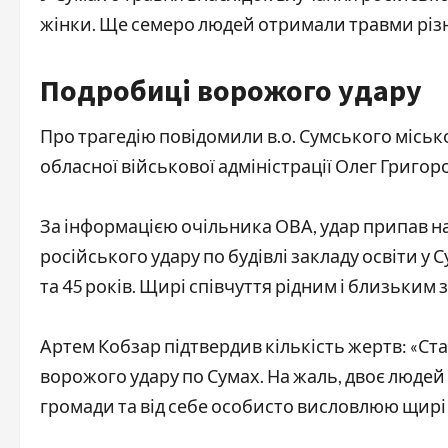
жінки. Ще семеро людей отримали травми різн
Подробиці ворожого удару
Про трагедію повідомили в.о. Сумського міськ
обласної військової адміністрації Олег Григор
За інформацією очільника ОВА, удар припав на 
російського удару по будівлі закладу освіти у 
та 45 років. Щирі співчуття рідним і близьким
Артем Кобзар підтвердив кількість жертв: «Ст
ворожого удару по Сумах. На жаль, двоє людей 
громади та від себе особисто висловлюю щирі 