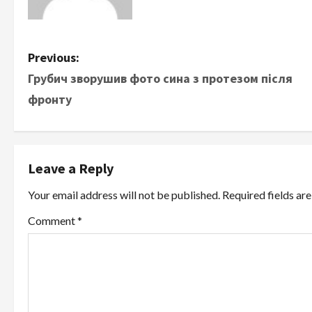
P
Previous:
Грубич зворушив фото сина з протезом після
o
фронту
s
t
Leave a Reply
n
Your email address will not be published.
Required fields a
a
Comment
*
v
i
g