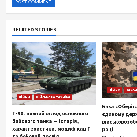
RELATED STORIES
Війни
Закон
Війни
Військова техніка
База «Оберіг»
Т-90: повний огляд основного
єдиному дер
бойового танка — історія,
військовозоб
характеристики, модифікації
році
та бойовий досвід