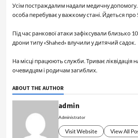
Усім постраждалим надали медичну допомогу. 
особа перебуває у важкому стані. Йдеться про
Під час ранкової атаки зафіксували близько 1
дрони типу «Shahed» влучили у дитячий садок.
На місці працюють служби. Триває ліквідація 
очевидцям і родичам загиблих.
ABOUT THE AUTHOR
admin
Administrator
Visit Website
View All Po