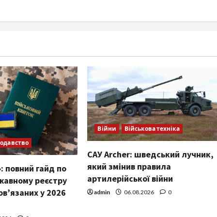
Війни
Військова техніка
одавство
САУ Archer: шведський лучник,
який змінив правила
: повний гайд по
артилерійської війни
жавному реєстру
ов’язаних у 2026
admin
06.08.2026
0