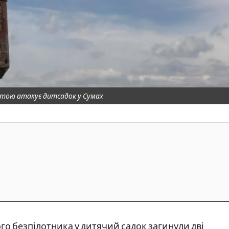
натою атакує дитсадок у Сумах
ого безпілотника у дитячий садок загинули дві