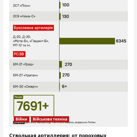
Війни
Військова техніка
Ствольная артиллерия: от пороховых