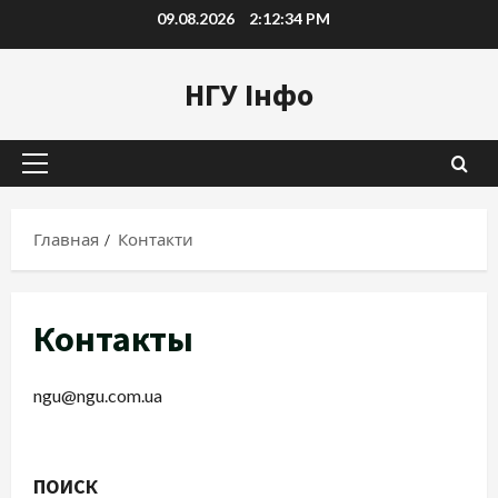
Перейти
09.08.2026
2:12:34 PM
к
содержимому
НГУ Інфо
Основное
меню
Главная
Контакти
Контакты
ngu@ngu.com.ua
ПОИСК