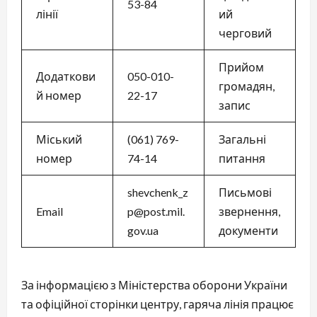
53-84
лінії
ий
черговий
Прийом
Додаткови
050-010-
громадян,
й номер
22-17
запис
Міський
(061) 769-
Загальні
номер
74-14
питання
shevchenk_z
Письмові
Email
p@post.mil.
звернення,
gov.ua
документи
За інформацією з Міністерства оборони України
та офіційної сторінки центру, гаряча лінія працює