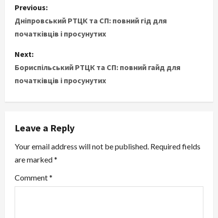
P
Previous:
o
Дніпровський РТЦК та СП: повний гід для
початківців і просунутих
s
Next:
t
Бориспільський РТЦК та СП: повний гайд для
початківців і просунутих
n
a
v
Leave a Reply
i
Your email address will not be published.
Required fields
are marked
*
g
Comment
*
a
t