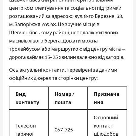
центр комплектування та соціальної підтримки
розташований за адресою: вул. 8-го Березня, 33,
м. Запоріжжя, 69068. Це зручне місце в
Шевченківському районі, неподалік житлових
масивів лівого берега. Доїхати можна
тролейбусом або маршруткою від центру міста —
дорога займає 15–25 хвилин залежно від заторів.
Ось актуальні контакти, перевірені за даними
офіційних джерел та сторінки центру:
Вид
Номер /
Призначе
контакту
пошта
ння
Основний
Телефон
контакт,
067-725-
гарячої
цілодобов