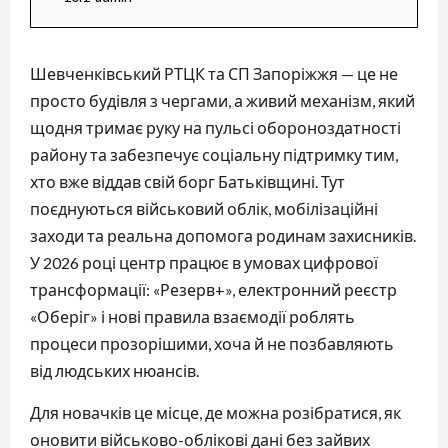
Шевченківський РТЦК та СП Запоріжжя — це не
просто будівля з чергами, а живий механізм, який
щодня тримає руку на пульсі обороноздатності
району та забезпечує соціальну підтримку тим,
хто вже віддав свій борг Батьківщині. Тут
поєднуються військовий облік, мобілізаційні
заходи та реальна допомога родинам захисників.
У 2026 році центр працює в умовах цифрової
трансформації: «Резерв+», електронний реєстр
«Оберіг» і нові правила взаємодії роблять
процеси прозорішими, хоча й не позбавляють
від людських нюансів.
Для новачків це місце, де можна розібратися, як
оновити військово-облікові дані без зайвих