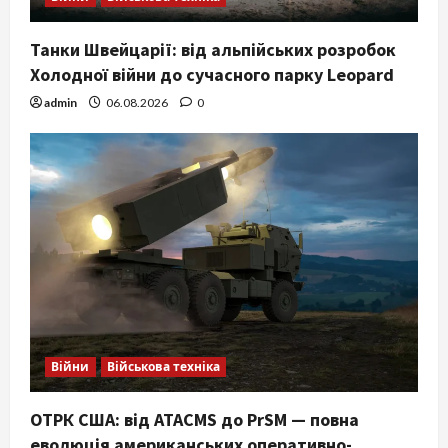
Танки Швейцарії: від альпійських розробок
Холодної війни до сучасного парку Leopard
admin
06.08.2026
0
Війни
Військова техніка
ОТРК США: від ATACMS до PrSM — повна
еволюція американських оперативно-