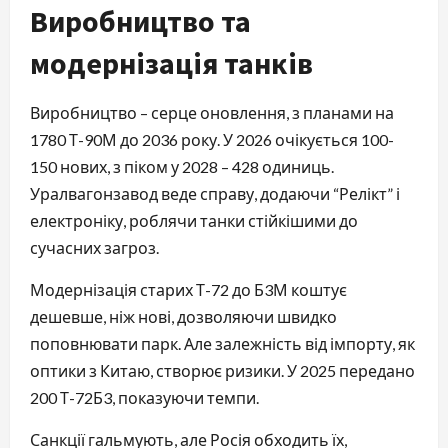
Виробництво та
модернізація танків
Виробництво – серце оновлення, з планами на
1780 Т-90М до 2036 року. У 2026 очікується 100-
150 нових, з піком у 2028 – 428 одиниць.
Уралвагонзавод веде справу, додаючи “Релікт” і
електроніку, роблячи танки стійкішими до
сучасних загроз.
Модернізація старих Т-72 до Б3М коштує
дешевше, ніж нові, дозволяючи швидко
поповнювати парк. Але залежність від імпорту, як
оптики з Китаю, створює ризики. У 2025 передано
200 Т-72Б3, показуючи темпи.
Санкції гальмують, але Росія обходить їх,