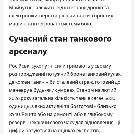
Майбутнє залежить від інтеграції дронів та
електроніки, перетворюючи танки з простих
машин на інтегровані системи бою.
Сучасний стан танкового
арсеналу
Російські сухопутні сили тримають у своєму
розпорядженні потужний бронетанковий кулак,
де кожен танк – ніби сталевий страж, готовий до
маневру в будь-яких умовах. Станом на лютий
2026 року загальна кількість танків сягає 5630
одиниць, з яких активні та боєготові – близько
3940. Решта або на ремонті, або в глибокому
резерві, чекаючи свого часу для відновлення. Ці
цифри базуються на оцінках експертів,