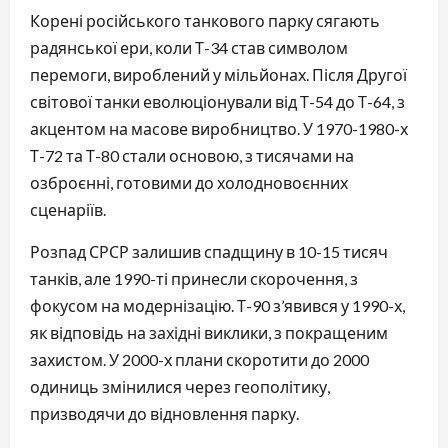
Корені російського танкового парку сягають
радянської ери, коли Т-34 став символом
перемоги, вироблений у мільйонах. Після Другої
світової танки еволюціонували від Т-54 до Т-64, з
акцентом на масове виробництво. У 1970-1980-х
Т-72 та Т-80 стали основою, з тисячами на
озброєнні, готовими до холодновоєнних
сценаріїв.
Розпад СРСР залишив спадщину в 10-15 тисяч
танків, але 1990-ті принесли скорочення, з
фокусом на модернізацію. Т-90 з’явився у 1990-х,
як відповідь на західні виклики, з покращеним
захистом. У 2000-х плани скоротити до 2000
одиниць змінилися через геополітику,
призводячи до відновлення парку.