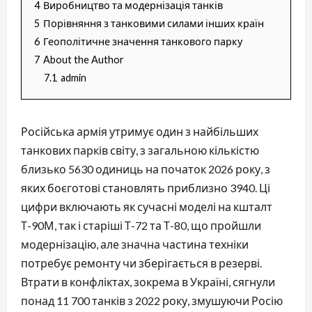
4
Виробництво та модернізація танків
5
Порівняння з танковими силами інших країн
6
Геополітичне значення танкового парку
7
About the Author
7.1
admin
Російська армія утримує один з найбільших
танкових парків світу, з загальною кількістю
близько 5630 одиниць на початок 2026 року, з
яких боєготові становлять приблизно 3940. Ці
цифри включають як сучасні моделі на кшталт
Т-90М, так і старіші Т-72 та Т-80, що пройшли
модернізацію, але значна частина техніки
потребує ремонту чи зберігається в резерві.
Втрати в конфліктах, зокрема в Україні, сягнули
понад 11 700 танків з 2022 року, змушуючи Росію