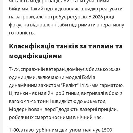
чекають модернізації, аби стати сучасними
бійцями. Такий підхід дозволяє швидко реагувати
на загрози, але потребує ресурсів. У 2026 році
фокус на відновленні, аби підтримати оперативну
готовність.
Класифікація танків за типами та
модифікаціями
Т-72, справжній ветеран, домінує з близько 3000
одиницями, включаючи моделі Б3М з
динамічним захистом “Релікт” і 125-мм гарматою.
Ці танки – як надійні робітники, витривалі в бою, з
вагою 41-45 тонн і швидкістю до 60 км/год.
Модернізовані версії додають лазерні приціли,
роблячи їх смертоносними в нічний час.
Т-80, з газотурбінним двигуном, налічує 1500