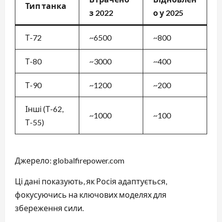
Тип танка
з 2022
о у 2025
Т-72
~6500
~800
Т-80
~3000
~400
Т-90
~1200
~200
Інші (Т-62,
~1000
~100
Т-55)
Джерело: globalfirepower.com
Ці дані показують, як Росія адаптується,
фокусуючись на ключових моделях для
збереження сили.