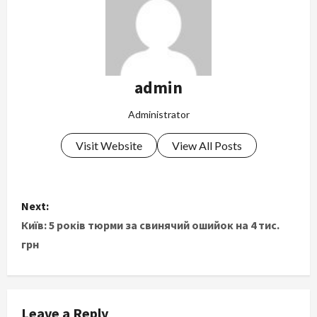
admin
Administrator
Visit Website
View All Posts
P
Next:
o
Київ: 5 років тюрми за свинячий ошийок на 4 тис.
грн
s
t
Leave a Reply