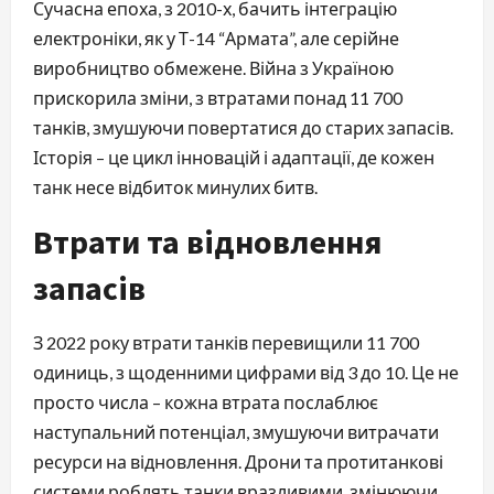
Сучасна епоха, з 2010-х, бачить інтеграцію
електроніки, як у Т-14 “Армата”, але серійне
виробництво обмежене. Війна з Україною
прискорила зміни, з втратами понад 11 700
танків, змушуючи повертатися до старих запасів.
Історія – це цикл інновацій і адаптації, де кожен
танк несе відбиток минулих битв.
Втрати та відновлення
запасів
З 2022 року втрати танків перевищили 11 700
одиниць, з щоденними цифрами від 3 до 10. Це не
просто числа – кожна втрата послаблює
наступальний потенціал, змушуючи витрачати
ресурси на відновлення. Дрони та протитанкові
системи роблять танки вразливими, змінюючи