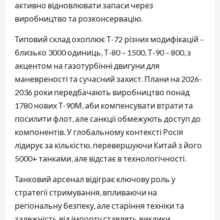
активно відновлювати запаси через
виробництво та розконсервацію.
Типовий склад охоплює Т-72 різних модифікацій –
близько 3000 одиниць, Т-80 – 1500, Т-90 – 800, з
акцентом на газотурбінні двигуни для
маневреності та сучасний захист. Плани на 2026-
2036 роки передбачають виробництво понад
1780 нових Т-90М, аби компенсувати втрати та
посилити флот, але санкції обмежують доступ до
компонентів. У глобальному контексті Росія
лідирує за кількістю, перевершуючи Китай з його
5000+ танками, але відстає в технологічності.
Танковий арсенал відіграє ключову роль у
стратегії стримування, впливаючи на
регіональну безпеку, але старіння техніки та
залежність від імпорту ставлять виклики.