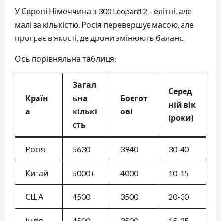
У Європі Німеччина з 300 Leopard 2 – елітні, але
малі за кількістю. Росія перевершує масою, але
програє в якості, де дрони змінюють баланс.
Ось порівняльна таблиця:
Загал
Серед
Країн
ьна
Боєгот
ній вік
а
кількі
ові
(роки)
сть
Росія
5630
3940
30-40
Китай
5000+
4000
10-15
США
4500
3500
20-30
Індія
4500
3500
15-25