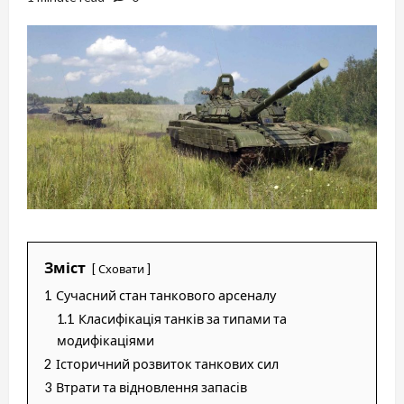
Зміст
Сховати
1
Сучасний стан танкового арсеналу
1.1
Класифікація танків за типами та
модифікаціями
2
Історичний розвиток танкових сил
3
Втрати та відновлення запасів