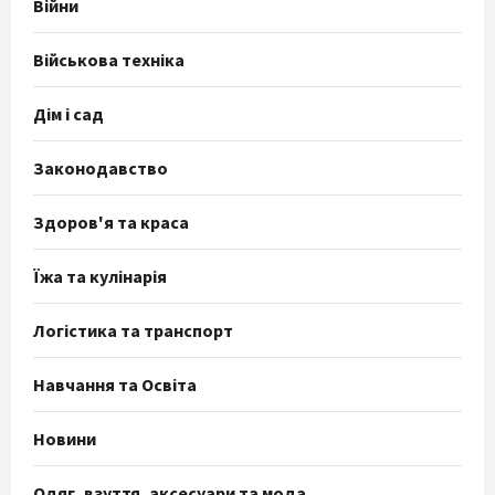
Війни
Військова техніка
Дім і сад
Законодавство
Здоров'я та краса
Їжа та кулінарія
Логістика та транспорт
Навчання та Освіта
Новини
Одяг, взуття, аксесуари та мода