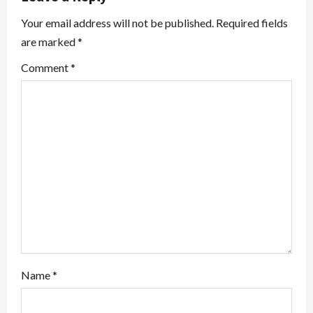
n
Your email address will not be published.
Required fields
a
are marked
*
v
Comment
*
i
g
a
t
i
o
n
Name
*