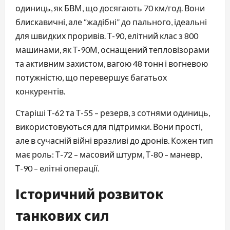
одиниць, як БВМ, що досягають 70 км/год. Вони
блискавичні, але “жадібні” до пального, ідеальні
для швидких проривів. Т-90, елітний клас з 800
машинами, як Т-90М, оснащений тепловізорами
та активним захистом, вагою 48 тонн і вогневою
потужністю, що перевершує багатьох
конкурентів.
Старіші Т-62 та Т-55 – резерв, з сотнями одиниць,
використовуються для підтримки. Вони прості,
але в сучасній війні вразливі до дронів. Кожен тип
має роль: Т-72 – масовий штурм, Т-80 – маневр,
Т-90 – елітні операції.
Історичний розвиток
танкових сил