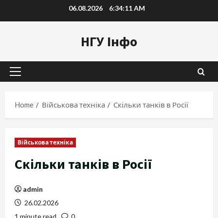
Skip
06.08.2026
6:34:12 AM
to
content
НГУ Інфо
Primary
Menu
Home
Військова техніка
Скільки танків в Росії
Військова техніка
Скільки танків в Росії
admin
26.02.2026
1 minute read
0