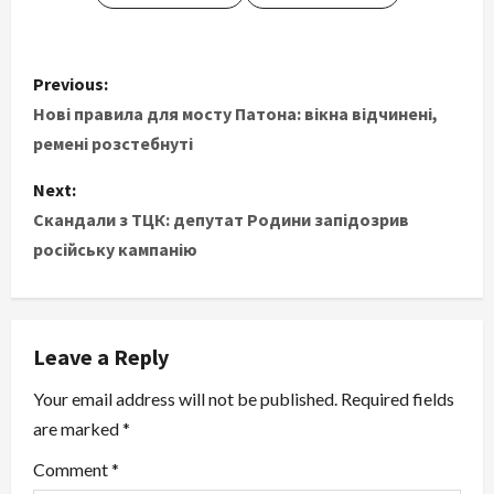
P
Previous:
o
Нові правила для мосту Патона: вікна відчинені,
ремені розстебнуті
s
Next:
t
Скандали з ТЦК: депутат Родини запідозрив
російську кампанію
n
a
v
Leave a Reply
i
Your email address will not be published.
Required fields
are marked
*
g
Comment
*
a