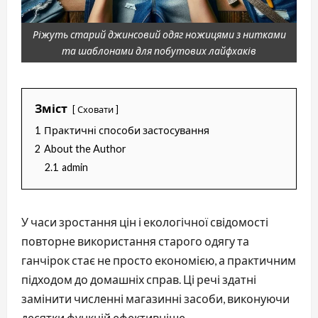
Ріжуть старий джинсовий одяг ножицями з нитками
та шаблонами для побутових лайфхаків
Зміст
Сховати
1
Практичні способи застосування
2
About the Author
2.1
admin
У часи зростання цін і екологічної свідомості
повторне використання старого одягу та
ганчірок стає не просто економією, а практичним
підходом до домашніх справ. Ці речі здатні
замінити численні магазинні засоби, виконуючи
десятки функцій ефективніше.