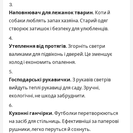
Наповнювач для лежанок тварин.
Коти й
собаки люблять запах хазяїна. Старий одяг
створює затишок і безпеку для улюбленців.
Утеплення від протягів.
Згорніть светри
валиками для підвіконь і дверей. Це зменшує
холод і економить опалення.
Господарські рукавички.
З рукавів светрів
вийдуть теплі рукавиці для саду. Зручні,
екологічні, не шкода забруднити.
Кухонні ганчірки.
Футболки перетворюються
на засіб для стільниць. Ефективніші за паперові
рушники, легко перуться й сохнуть.