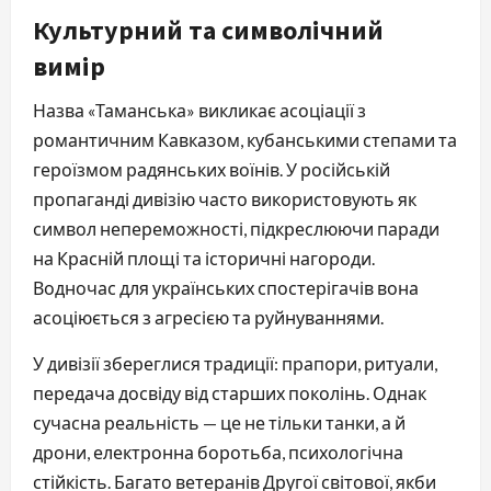
Культурний та символічний
вимір
Назва «Таманська» викликає асоціації з
романтичним Кавказом, кубанськими степами та
героїзмом радянських воїнів. У російській
пропаганді дивізію часто використовують як
символ непереможності, підкреслюючи паради
на Красній площі та історичні нагороди.
Водночас для українських спостерігачів вона
асоціюється з агресією та руйнуваннями.
У дивізії збереглися традиції: прапори, ритуали,
передача досвіду від старших поколінь. Однак
сучасна реальність — це не тільки танки, а й
дрони, електронна боротьба, психологічна
стійкість. Багато ветеранів Другої світової, якби