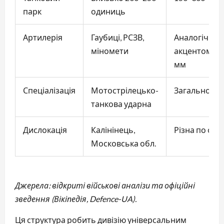
парк
одиниць
Артилерія
Гаубиці, РСЗВ,
Аналогічно, 
міномети
акцентом на
мм
Спеціалізація
Мотострілецько-
Загальновій
танкова ударна
Дислокація
Калінінець,
Різна по окр
Московська обл.
Джерела: відкриті військові аналізи та офіційні
зведення (Вікіпедія, Defence-UA).
Ця структура робить дивізію універсальним