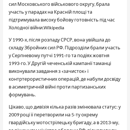
сил Московського військового округу, брала
участь у парадах на Красній площі та
підтримувала високу бойову готовність під час
Холодної війни.⁠Wikipedia
У 1990-х, після розпаду СРСР, вона увійшла до
складу Збройних сил РФ. Підрозділи брали участь
у Серпневому путчі 1991-го та подіях жовтня
1993-го. У Другій чеченській кампанії таманці
виконували завдання з «зачисток» і
контртерористичних операцій, де набули досвіду
в асиметричній війні проти партизанських
формувань.
Цікаво, що дивізія кілька разів змінювала статус: у
2009 році її перетворили на 5-ту окрему
гвардійську мотострілецьку бригаду, а в 2013-му,