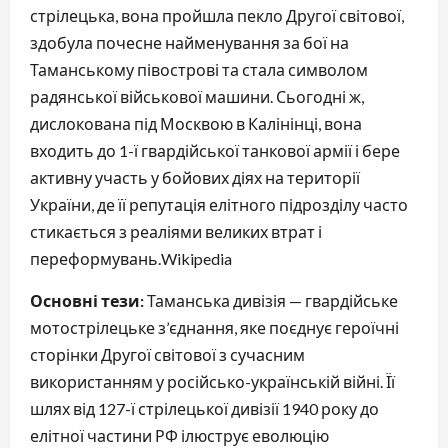
стрілецька, вона пройшла пекло Другої світової,
здобула почесне найменування за бої на
Таманському півострові та стала символом
радянської військової машини. Сьогодні ж,
дислокована під Москвою в Калінінці, вона
входить до 1-ї гвардійської танкової армії і бере
активну участь у бойових діях на території
України, де її репутація елітного підрозділу часто
стикається з реаліями великих втрат і
переформувань.⁠Wikipedia
Основні тези:
Таманська дивізія — гвардійське
мотострілецьке з’єднання, яке поєднує героїчні
сторінки Другої світової з сучасним
використанням у російсько-українській війні. Її
шлях від 127-ї стрілецької дивізії 1940 року до
елітної частини РФ ілюструє еволюцію