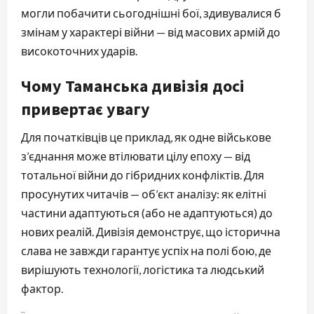
могли побачити сьогоднішні бої, здивувалися б
змінам у характері війни — від масових армій до
високоточних ударів.
Чому Таманська дивізія досі
привертає увагу
Для початківців це приклад, як одне військове
з’єднання може втілювати цілу епоху — від
тотальної війни до гібридних конфліктів. Для
просунутих читачів — об’єкт аналізу: як елітні
частини адаптуються (або не адаптуються) до
нових реалій. Дивізія демонструє, що історична
слава не завжди гарантує успіх на полі бою, де
вирішують технології, логістика та людський
фактор.