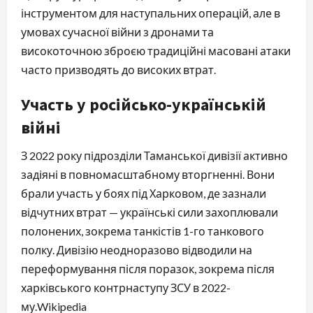
інструментом для наступальних операцій, але в
умовах сучасної війни з дронами та
високоточною зброєю традиційні масовані атаки
часто призводять до високих втрат.
Участь у російсько-українській
війні
З 2022 року підрозділи Таманської дивізії активно
задіяні в повномасштабному вторгненні. Вони
брали участь у боях під Харковом, де зазнали
відчутних втрат — українські сили захоплювали
полонених, зокрема танкістів 1-го танкового
полку. Дивізію неодноразово відводили на
переформування після поразок, зокрема після
харківського контрнаступу ЗСУ в 2022-
му.⁠Wikipedia