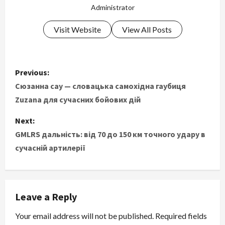
Administrator
Visit Website
View All Posts
P
Previous:
o
Сюзанна сау — словацька самохідна гаубиця
Zuzana для сучасних бойових дій
s
Next:
t
GMLRS дальність: від 70 до 150 км точного удару в
сучасній артилерії
n
a
v
Leave a Reply
i
Your email address will not be published.
Required fields