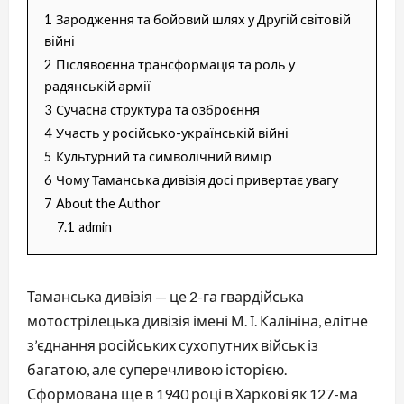
1
Зародження та бойовий шлях у Другій світовій
війні
2
Післявоєнна трансформація та роль у
радянській армії
3
Сучасна структура та озброєння
4
Участь у російсько-українській війні
5
Культурний та символічний вимір
6
Чому Таманська дивізія досі привертає увагу
7
About the Author
7.1
admin
Таманська дивізія — це 2-га гвардійська
мотострілецька дивізія імені М. І. Калініна, елітне
з’єднання російських сухопутних військ із
багатою, але суперечливою історією.
Сформована ще в 1940 році в Харкові як 127-ма