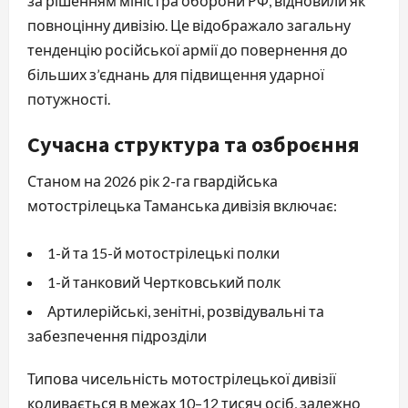
за рішенням міністра оборони РФ, відновили як
повноцінну дивізію. Це відображало загальну
тенденцію російської армії до повернення до
більших з’єднань для підвищення ударної
потужності.
Сучасна структура та озброєння
Станом на 2026 рік 2-га гвардійська
мотострілецька Таманська дивізія включає:
1-й та 15-й мотострілецькі полки
1-й танковий Чертковський полк
Артилерійські, зенітні, розвідувальні та
забезпечення підрозділи
Типова чисельність мотострілецької дивізії
коливається в межах 10–12 тисяч осіб, залежно