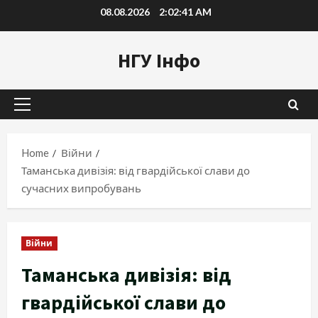
Skip
08.08.2026
2:02:42 AM
to
content
НГУ Інфо
Primary
Menu
Home
Війни
Таманська дивізія: від гвардійської слави до
сучасних випробувань
Війни
Таманська дивізія: від
гвардійської слави до