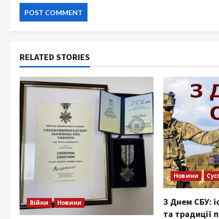
RELATED STORIES
Новини
Сус
З Днем СБУ: і
Війни
Новини
та традиції 