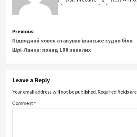
P
Previous:
Підводний човен атакував іранське судно біля
o
Шрі-Ланки: понад 100 зниклих
s
t
Leave a Reply
n
Your email address will not be published.
Required fields a
a
Comment
*
v
i
g