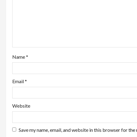
a
t
i
o
Name
*
n
Email
*
Website
Save my name, email, and website in this browser for the