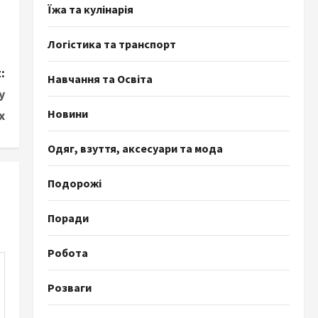
Їжа та кулінарія
Логістика та транспорт
:
Навчання та Освіта
у
Новини
х
Одяг, взуття, аксесуари та мода
Подорожі
Поради
Робота
Розваги