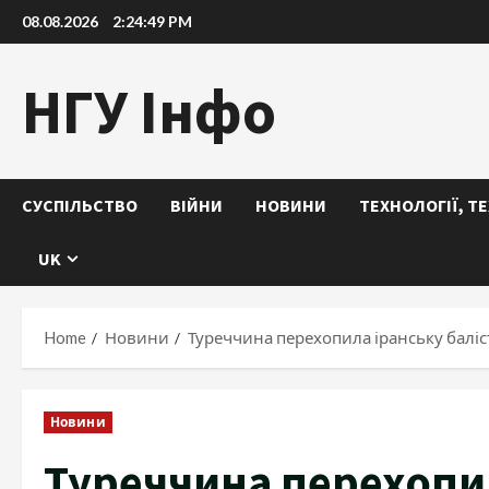
Skip
08.08.2026
2:24:50 PM
to
content
НГУ Інфо
СУСПІЛЬСТВО
ВІЙНИ
НОВИНИ
ТЕХНОЛОГІЇ, Т
UK
Home
Новини
Туреччина перехопила іранську баліс
Новини
Туреччина перехопил