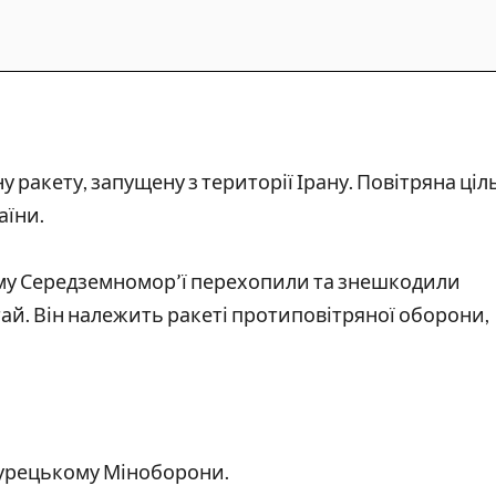
у ракету, запущену з території Ірану. Повітряна ціл
аїни.
му Середземномор’ї перехопили та знешкодили
тай. Він належить ракеті протиповітряної оборони,
турецькому Міноборони.