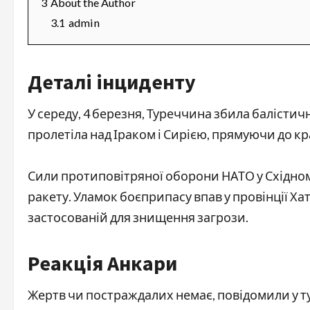
3
About the Author
3.1
admin
Деталі інциденту
У середу, 4 березня, Туреччина збила балістичн
пролетіла над Іраком і Сирією, прямуючи до кр
Сили протиповітряної оборони НАТО у Східно
ракету. Уламок боєприпасу впав у провінції Ха
застосованій для знищення загрози.
Реакція Анкари
Жертв чи постраждалих немає, повідомили у 