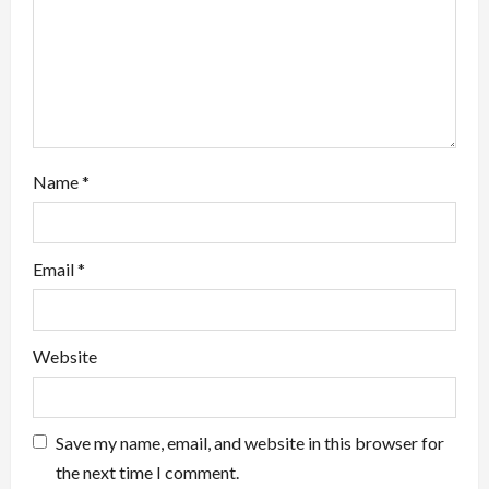
o
n
Name
*
Email
*
Website
Save my name, email, and website in this browser for
the next time I comment.