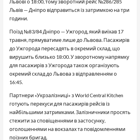
Львові о 18:00, тому зворотний рейс №286/285
Львів — Дніпро відправиться із затримкою на три
години.
Поїзд №83/84 Дніпро — Ужгород, який виїхав 17
травня, прямуватиме лише до Львова. Пасажирів
до Ужгорода пересадять в окремий склад, що
вирушить близько 18:00. У зворотному напрямку
для пасажирів з Ужгорода також організують
окремий склад до Львова з відправленням о
16:45.
Партнери «Укрзалізниці» з World Central Kitchen
готують перекуси для пасажирів рейсів із
найбільшими затримками. Залізничники просять
стежити за сповіщеннями в застосунку,
оголошеннями на вокзалах та повідомленнями
поїзних бригад.