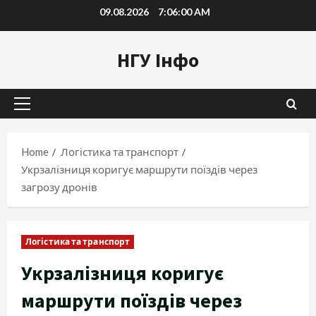
Skip
09.08.2026
7:06:01 AM
to
content
НГУ Інфо
Primary
Menu
Home
Логістика та транспорт
Укрзалізниця коригує маршрути поїздів через
загрозу дронів
Логістика та транспорт
Укрзалізниця коригує
маршрути поїздів через