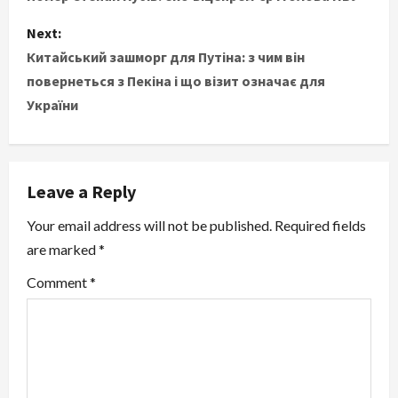
o
s
Next:
Китайський зашморг для Путіна: з чим він
t
повернеться з Пекіна і що візит означає для
України
n
a
v
Leave a Reply
i
Your email address will not be published.
Required fields
are marked
*
g
Comment
*
a
t
i