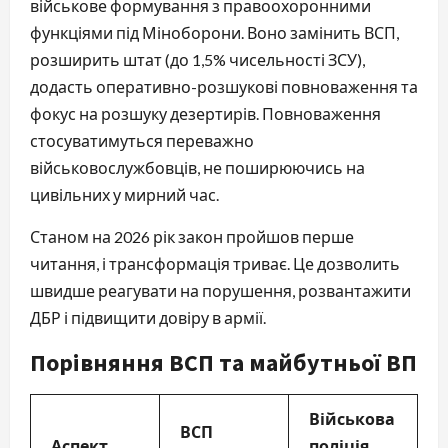
військове формування з правоохоронними
функціями під Міноборони. Воно замінить ВСП,
розширить штат (до 1,5% чисельності ЗСУ),
додасть оперативно-розшукові повноваження та
фокус на розшуку дезертирів. Повноваження
стосуватимуться переважно
військовослужбовців, не поширюючись на
цивільних у мирний час.
Станом на 2026 рік закон пройшов перше
читання, і трансформація триває. Це дозволить
швидше реагувати на порушення, розвантажити
ДБР і підвищити довіру в армії.
Порівняння ВСП та майбутньої ВП
Військова
ВСП
Аспект
поліція