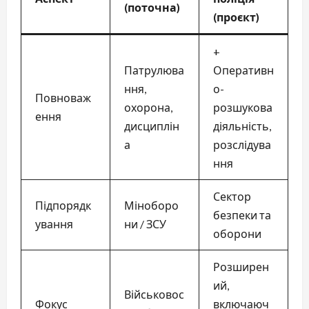
(поточна)
(проєкт)
+
Патрулюва
Оперативн
ння,
о-
Повноваж
охорона,
розшукова
ення
дисциплін
діяльність,
а
розслідува
ння
Сектор
Підпорядк
Міноборо
безпеки та
ування
ни / ЗСУ
оборони
Розширен
ий,
Військовос
Фокус
включаюч