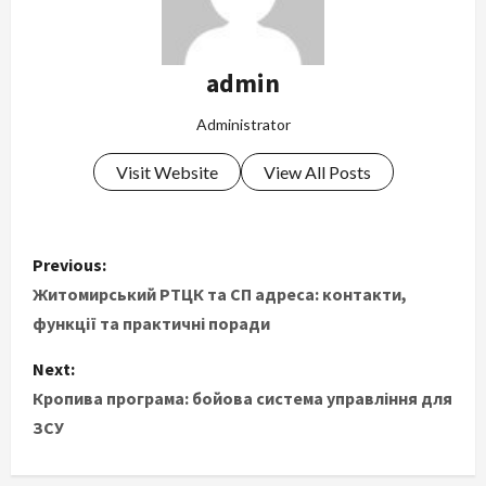
admin
Administrator
Visit Website
View All Posts
P
Previous:
o
Житомирський РТЦК та СП адреса: контакти,
функції та практичні поради
s
Next:
t
Кропива програма: бойова система управління для
ЗСУ
n
a