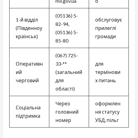
mil.gov.ua
о
(05136) 5-
1-й відділ
обслуговує
82-94,
(Південноу
прилеглі
(05136) 5-
країнськ)
громади
85-80
(067) 725-
Оперативн
33-**
для
ий
(загальний
термінови
черговий
для
х питань
області)
Через
оформлен
Соціальна
головний
ня статусу
підтримка
номер
УБД, пільг