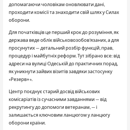
допомагаючи чоловікам оновлювати дані,
проходити комісії та знаходити свій шлях у Силах
оборони.
Для початківців це перший крок до розуміння, як
держава веде облік військовозобов’язаних, а для
просунутих — детальний розбір функцій, прав,
процедур і майбутніх реформ. Тут зібрано все: від
адреси на вулиці Одеській до практичних порад,
як уникнути зайвих візитів завдяки застосунку
«Резерв+».
Центр поєднує старий досвід військових
комісаріатів із сучасними завданнями — від
рекрутингу до допомоги ветеранам, — і
залишається ключовим ланцюгом у ланцюгу
оборони країни.