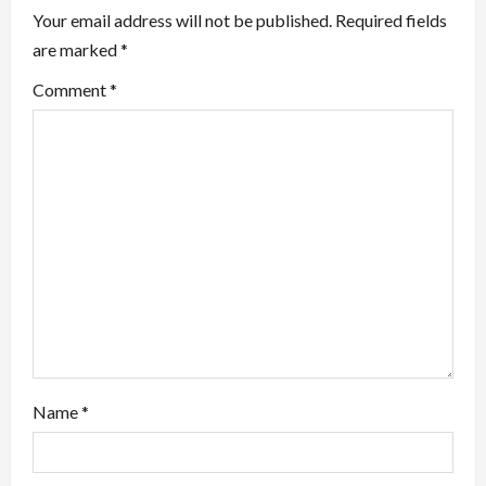
i
Your email address will not be published.
Required fields
are marked
*
g
Comment
*
a
t
i
o
n
Name
*