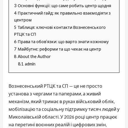
3
Основні функції: що саме робить центр щодня
4
Практичний гайд: як правильно взаємодіяти з
центром
5
Таблиця: ключові контакти Вознесенського
РТЦК та СП
6
Права та обов’язки: що варто знати кожному
7
Майбутнє: реформи та що чекає на центр
8
About the Author
8.1
admin
Вознесенський РТЦК та СП — це не просто
установа з чергами та паперами, а живий
механізм, який тримає в руках військовий облік,
мобілізацію та соціальну підтримку тисяч людей у
Миколаївській області. У 2026 році центр працює
на перетині воєнних реалій і цифрових змін,