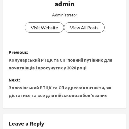
admin
Administrator
Visit Website
View All Posts
P
Previous:
o
Комунарський РТЦК та СП: повний путівник для
початківців і просунутих у 2026 році
s
Next:
t
Золочівський РТЦК та СП адреса: контакти, як
дістатися та все для військовозобов’язаних
n
a
v
Leave a Reply