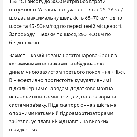
+55 °C і висоту до 3000 метрів без втрати
потужності. Удельна потужність сягає 25–26 к.с./т,
що дає максимальну швидкість 65–70 км/год по
шосе та 45–50 км/год по пересіченій місцевості.
Запас ходу — 500 км по шосе, 350–400 км по
бездоріжжю.
Захист — комбінована багатошарова броня з
керамічними вставками та вбудованою
динамічною захистом третього покоління «Ніж».
Він ефективно протистоїть кумулятивним і
підкаліберним снарядам. Додатково можна
встановити іноземні приціли, тепловізори та
системи зв’язку. Підвіска торсіонна з шістьма
опорними катками й гідроамортизаторами
забезпечує плавний хід навіть на високих
швидкостях.