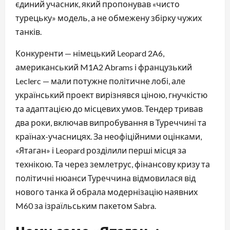
єдиний учасник, який пропонував «чисто
турецьку» модель, а не обмежену збірку чужих
танків.
Конкуренти — німецький Leopard 2A6,
американський M1A2 Abrams і французький
Leclerc — мали потужне політичне лобі, але
український проект вирізнявся ціною, гнучкістю
та адаптацією до місцевих умов. Тендер тривав
два роки, включав випробування в Туреччині та
країнах-учасницях. За неофіційними оцінками,
«Ятаган» і Leopard розділили перші місця за
технікою. Та через землетрус, фінансову кризу та
політичні нюанси Туреччина відмовилася від
нового танка й обрала модернізацію наявних
M60 за ізраїльським пакетом Sabra.