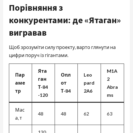
Порівняння з
конкурентами: де «Ятаган»
вигравав
Щоб зрозуміти силу проекту, варто глянути на
цифри поруч із гігантами.
Ята
M1A
Пар
Опл
Leo
ган
2
аме
от
pard
Т-84
Abra
тр
Т-84
2A6
-120
ms
Мас
48
48
62
63
а, т
120