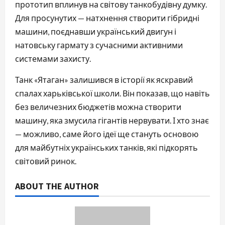
прототип вплинув на світову танкобудівну думку.
Для просунутих — натхнення створити гібридні
машини, поєднавши український двигун і
натовську гармату з сучасними активними
системами захисту.
Танк «Ятаган» залишився в історії як яскравий
спалах харьківської школи. Він показав, що навіть
без величезних бюджетів можна створити
машину, яка змусила гігантів нервувати. І хто знає
— можливо, саме його ідеї ще стануть основою
для майбутніх українських танків, які підкорять
світовий ринок.
ABOUT THE AUTHOR