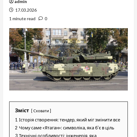
admin
17.03.2026
1 minute read
0
Зміст
Сховати
1
Історія створення: тендер, який міг змінити все
2
Чому саме «Ятаган»: символіка, яка б’є в ціль
3
Технічні особливості: інженерія, яка