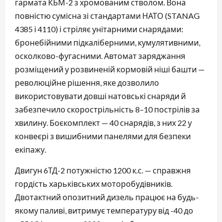
гармата КБМ-2 з хромованим стволом. Вона
повністю сумісна зі стандартами НАТО (STANAG
4385 і 4110) і стріляє унітарними снарядами:
бронебійними підкаліберними, кумулятивними,
осколково-фугасними. Автомат заряджання
розміщений у розвиненій кормовій ніші башти —
революційне рішення, яке дозволило
використовувати довші натовські снаряди й
забезпечило скорострільність 8–10 пострілів за
хвилину. Боєкомплект — 40 снарядів, з них 22 у
конвеєрі з вишибними панелями для безпеки
екіпажу.
Двигун 6ТД-2 потужністю 1200 к.с. — справжня
гордість харьківських моторобудівників.
Двотактний опозитний дизель працює на будь-
якому паливі, витримує температуру від -40 до