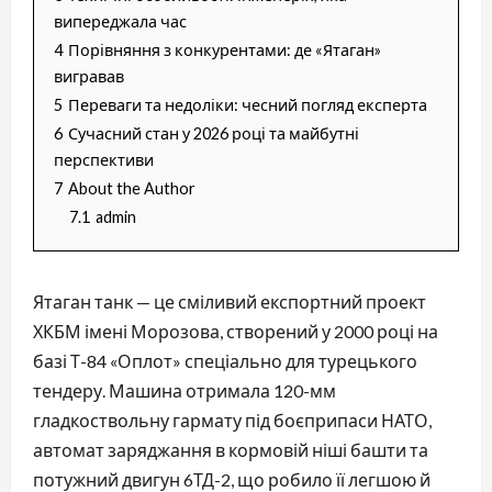
випереджала час
4
Порівняння з конкурентами: де «Ятаган»
вигравав
5
Переваги та недоліки: чесний погляд експерта
6
Сучасний стан у 2026 році та майбутні
перспективи
7
About the Author
7.1
admin
Ятаган танк — це сміливий експортний проект
ХКБМ імені Морозова, створений у 2000 році на
базі Т-84 «Оплот» спеціально для турецького
тендеру. Машина отримала 120-мм
гладкоствольну гармату під боєприпаси НАТО,
автомат заряджання в кормовій ніші башти та
потужний двигун 6ТД-2, що робило її легшою й