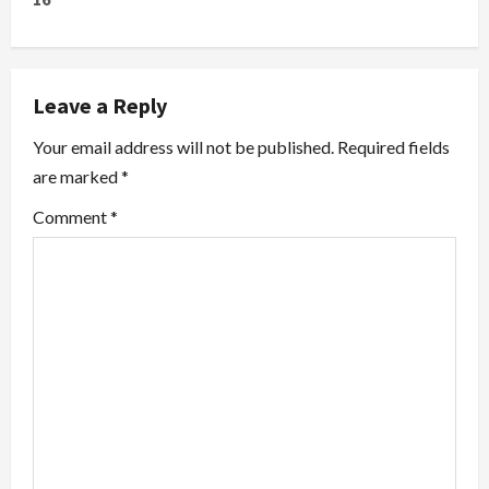
n
a
v
Leave a Reply
i
Your email address will not be published.
Required fields
are marked
*
g
Comment
*
a
t
i
o
n