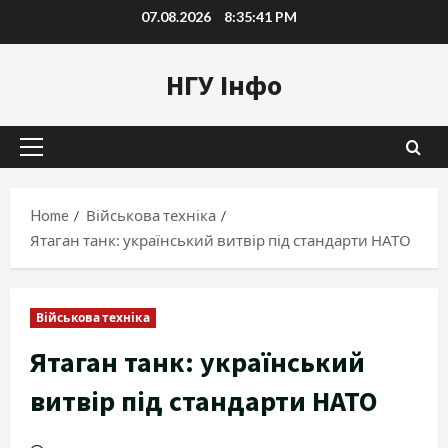
Skip
07.08.2026
8:35:42 PM
to
content
НГУ Інфо
Primary
Menu
Home
Військова техніка
Ятаган танк: український витвір під стандарти НАТО
Військова техніка
Ятаган танк: український
витвір під стандарти НАТО