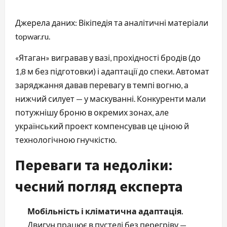
Джерела даних: Вікіпедія та аналітичні матеріали
topwar.ru.
«Ятаган» вигравав у вазі, прохідності бродів (до
1,8 м без підготовки) і адаптації до спеки. Автомат
заряджання давав перевагу в темпі вогню, а
нижчий силует — у маскуванні. Конкуренти мали
потужнішу броню в окремих зонах, але
український проект компенсував це ціною й
технологічною гнучкістю.
Переваги та недоліки:
чесний погляд експерта
Мобільність і кліматична адаптація.
Двигун працює в пустелі без перегріву —