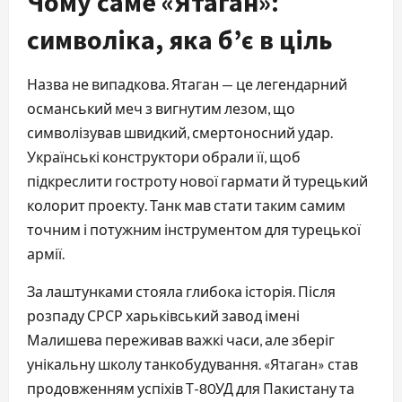
Чому саме «Ятаган»:
символіка, яка б’є в ціль
Назва не випадкова. Ятаган — це легендарний
османський меч з вигнутим лезом, що
символізував швидкий, смертоносний удар.
Українські конструктори обрали її, щоб
підкреслити гостроту нової гармати й турецький
колорит проекту. Танк мав стати таким самим
точним і потужним інструментом для турецької
армії.
За лаштунками стояла глибока історія. Після
розпаду СРСР харьківський завод імені
Малишева переживав важкі часи, але зберіг
унікальну школу танкобудування. «Ятаган» став
продовженням успіхів Т-80УД для Пакистану та