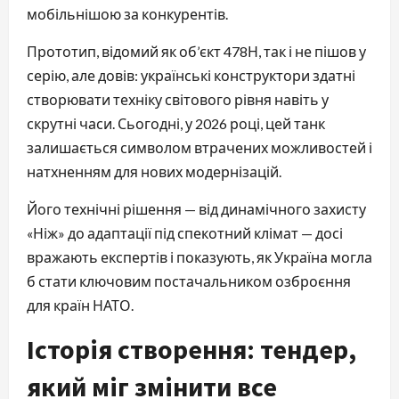
мобільнішою за конкурентів.
Прототип, відомий як об’єкт 478Н, так і не пішов у
серію, але довів: українські конструктори здатні
створювати техніку світового рівня навіть у
скрутні часи. Сьогодні, у 2026 році, цей танк
залишається символом втрачених можливостей і
натхненням для нових модернізацій.
Його технічні рішення — від динамічного захисту
«Ніж» до адаптації під спекотний клімат — досі
вражають експертів і показують, як Україна могла
б стати ключовим постачальником озброєння
для країн НАТО.
Історія створення: тендер,
який міг змінити все