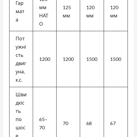
Гар
мм
125
120
120
мат
НАТ
мм
мм
мм
а
О
Пот
ужні
сть
1200
1200
1500
1500
двиг
уна,
к.с.
Шви
дкіс
ть
по
65–
70
68
67
шос
70
е,