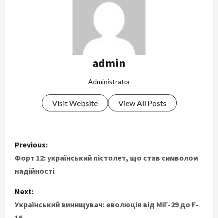
admin
Administrator
Visit Website
View All Posts
P
Previous:
o
Форт 12: український пістолет, що став символом
надійності
s
Next:
t
Український винищувач: еволюція від МіГ-29 до F-
16