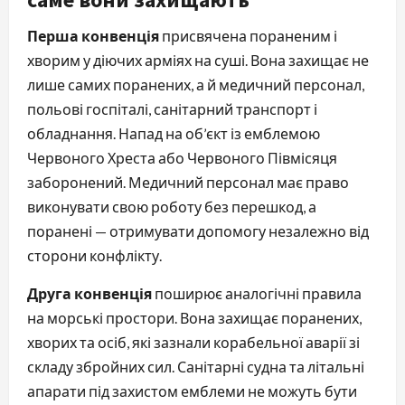
Перша конвенція
присвячена пораненим і
хворим у діючих арміях на суші. Вона захищає не
лише самих поранених, а й медичний персонал,
польові госпіталі, санітарний транспорт і
обладнання. Напад на об’єкт із емблемою
Червоного Хреста або Червоного Півмісяця
заборонений. Медичний персонал має право
виконувати свою роботу без перешкод, а
поранені — отримувати допомогу незалежно від
сторони конфлікту.
Друга конвенція
поширює аналогічні правила
на морські простори. Вона захищає поранених,
хворих та осіб, які зазнали корабельної аварії зі
складу збройних сил. Санітарні судна та літальні
апарати під захистом емблеми не можуть бути