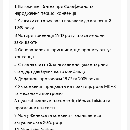
1
Витоки ідеї: битва при Сольферіно та
народження першої конвенції
2
Як жахи світових воєн призвели до конвенцій
1949 року
3
Чотири конвенції 1949 року: що саме вони
захищають
4
Основоположні принципи, що пронизують усі
конвенції
5
Спільна стаття 3: мінімальний гуманітарний
стандарт для будь-якого конфлікту
6
Додаткові протоколи 1977 та 2005 років
7
Як конвенції працюють на практиці: роль МКЧХ
та механізми контролю
8
Сучасні виклики: технології, гібридні війни та
прогалини в захисті
9
Чому Женевська конвенція залишається
актуальною в 2026 році
10
About the Author