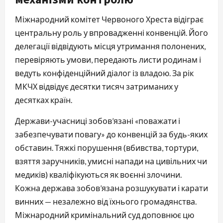
Міжнародний комітет Червоного Хреста відіграє
центральну роль у впровадженні конвенцій. Його
делегації відвідують місця утримання полонених,
перевіряють умови, передають листи родинам і
ведуть конфіденційний діалог із владою. За рік
МКЧХ відвідує десятки тисяч затриманих у
десятках країн.
Держави-учасниці зобов’язані «поважати і
забезпечувати повагу» до конвенцій за будь-яких
обставин. Тяжкі порушення (вбивства, тортури,
взяття заручників, умисні напади на цивільних чи
медиків) кваліфікуються як воєнні злочини.
Кожна держава зобов’язана розшукувати і карати
винних — незалежно від їхнього громадянства.
Міжнародний кримінальний суд доповнює цю