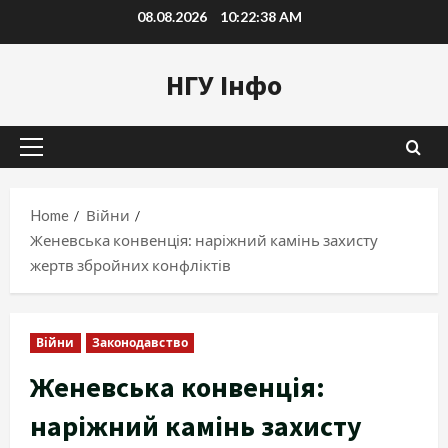
Skip
08.08.2026
10:22:39 AM
to
content
НГУ Інфо
Primary
Menu
Home
Війни
Женевська конвенція: наріжний камінь захисту
жертв збройних конфліктів
Війни
Законодавство
Женевська конвенція:
наріжний камінь захисту