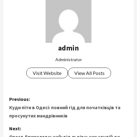
admin
Administrator
Visit Website
View All Posts
P
Previous:
o
Куди піти в Одесі: повний гід для початківців та
просунутих мандрівників
s
Next:
t
Орест Дрималовський: від львівських студій до