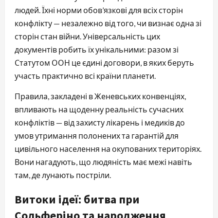
людей. Їхні норми обов’язкові для всіх сторін
конфлікту — незалежно від того, чи визнає одна зі
сторін стан війни. Універсальність цих
документів робить їх унікальними: разом зі
Статутом ООН це єдині договори, в яких беруть
участь практично всі країни планети.
Правила, закладені в Женевських конвенціях,
впливають на щоденну реальність сучасних
конфліктів — від захисту лікарень і медиків до
умов утримання полонених та гарантій для
цивільного населення на окупованих територіях.
Вони нагадують, що людяність має межі навіть
там, де лунають постріли.
Витоки ідеї: битва при
Сольферіно та народження