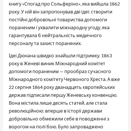
книгу «Спогад про Сольферіно», яка вийшла 1862
року. У ній він запропонував дві ідеї: створити
постійні добровільні товариства допомоги
пораненим і ухвалити міжнародну угоду, яка
гарантувала б нейтральність медичного
персоналу та захист поранених.
Ідеї Дюнана швидко знайшли підтримку. 1863
року в Женеві виник Міжнародний комітет
допомоги пораненим — прообраз сучасного
Міжнародного комітету Червоного Хреста. А вже
22 серпня 1864 року дванадцять європейських
держав підписали першу Женевську конвенцію.
Вона містила лише десять статей, але стала
революційною: вперше в історії держави
добровільно обмежили себе в поводженні з
ворогом на полі бою. Було запроваджено