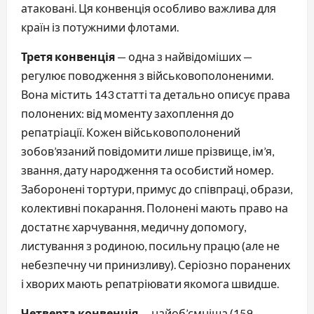
атаковані. Ця конвенція особливо важлива для
країн із потужними флотами.
Третя конвенція
— одна з найвідоміших —
регулює поводження з військовополоненими.
Вона містить 143 статті та детально описує права
полонених: від моменту захоплення до
репатріації. Кожен військовополонений
зобов’язаний повідомити лише прізвище, ім’я,
звання, дату народження та особистий номер.
Заборонені тортури, примус до співпраці, образи,
колективні покарання. Полонені мають право на
достатнє харчування, медичну допомогу,
листування з родиною, посильну працю (але не
небезпечну чи принизливу). Серіозно поранених
і хворих мають репатріювати якомога швидше.
Четверта конвенція
— найоб’ємніша (159