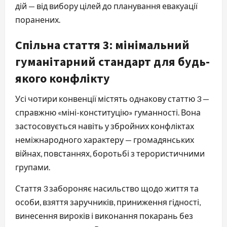
дій — від вибору цілей до планування евакуації
поранених.
Спільна стаття 3: мінімальний
гуманітарний стандарт для будь-
якого конфлікту
Усі чотири конвенції містять однакову статтю 3 —
справжню «міні-конституцію» гуманності. Вона
застосовується навіть у збройних конфліктах
неміжнародного характеру — громадянських
війнах, повстаннях, боротьбі з терористичними
групами.
Стаття 3 забороняє насильство щодо життя та
особи, взяття заручників, приниження гідності,
винесення вироків і виконання покарань без