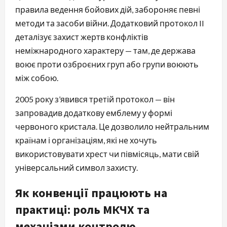
правила ведення бойових дій, забороняє певні
методи та засоби війни. Додатковий протокол II
деталізує захист жертв конфліктів
неміжнародного характеру — там, де держава
воює проти озброєних груп або групи воюють
між собою.
2005 року з’явився третій протокол — він
запровадив додаткову емблему у формі
червоного кристала. Це дозволило нейтральним
країнам і організаціям, які не хочуть
використовувати хрест чи півмісяць, мати свій
універсальний символ захисту.
Як конвенції працюють на
практиці: роль МКЧХ та
механізми контролю