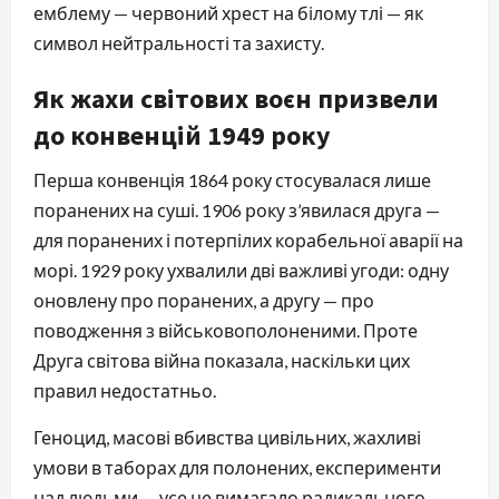
емблему — червоний хрест на білому тлі — як
символ нейтральності та захисту.
Як жахи світових воєн призвели
до конвенцій 1949 року
Перша конвенція 1864 року стосувалася лише
поранених на суші. 1906 року з’явилася друга —
для поранених і потерпілих корабельної аварії на
морі. 1929 року ухвалили дві важливі угоди: одну
оновлену про поранених, а другу — про
поводження з військовополоненими. Проте
Друга світова війна показала, наскільки цих
правил недостатньо.
Геноцид, масові вбивства цивільних, жахливі
умови в таборах для полонених, експерименти
над людьми — усе це вимагало радикального