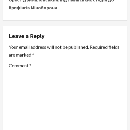
брифінгів Міноборони
n
a
v
Leave a Reply
i
Your email address will not be published.
Required fields
are marked
*
g
Comment
*
a
t
i
o
n