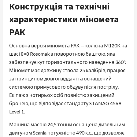
Конструкція та технічні
характеристики міномета
РАК
Основна версія міномета РАК — колісна M120K на
шасі 8×8 Rosomak з поворотною баштою, яка
забезпечує кут горизонтального наведення 360°.
Міномет має довжину ствола 25 калібрів, працює
за принципом довгої віддачі та оснащений
системою примусового обдуву після пострілу.
Екіпаж з чотирьох осіб повністю захищений
бронею, що відповідає стандарту STANAG 4569
Level 1.
Машина масою 24,5 тонни оснащена дизельним
двигуном Scania потужністю 490 к.с., що дозволяє