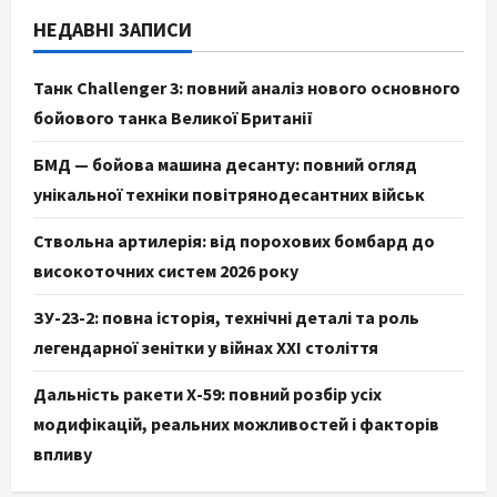
НЕДАВНІ ЗАПИСИ
Танк Challenger 3: повний аналіз нового основного
бойового танка Великої Британії
БМД — бойова машина десанту: повний огляд
унікальної техніки повітрянодесантних військ
Ствольна артилерія: від порохових бомбард до
високоточних систем 2026 року
ЗУ-23-2: повна історія, технічні деталі та роль
легендарної зенітки у війнах XXI століття
Дальність ракети Х-59: повний розбір усіх
модифікацій, реальних можливостей і факторів
впливу