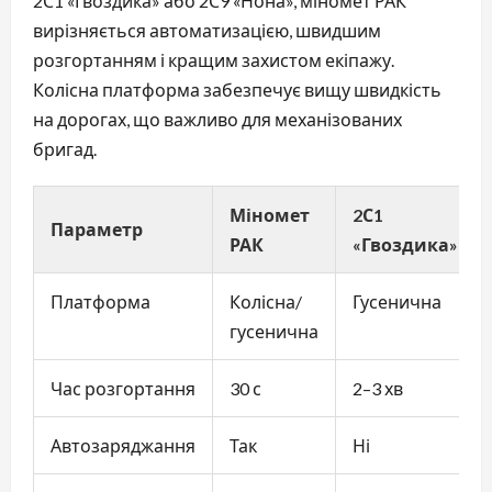
2С1 «Гвоздика» або 2С9 «Нона», міномет РАК
вирізняється автоматизацією, швидшим
розгортанням і кращим захистом екіпажу.
Колісна платформа забезпечує вищу швидкість
на дорогах, що важливо для механізованих
бригад.
Міномет
2С1
Параметр
РАК
«Гвоздика»
Платформа
Колісна/
Гусенична
гусенична
Час розгортання
30 с
2–3 хв
Автозаряджання
Так
Ні