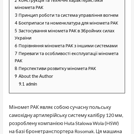
2
Конструкція та технічні характеристики
міномета РАК
3
Принцип роботи та система управління вогнем
4
Боєприпаси та номенклатура для міномета РАК
5
Застосування міномета РАК в Збройних силах
України
6
Порівняння міномета РАК з іншими системами
7
Переваги та особливості експлуатації міномета
РАК
8
Перспективи розвитку міномета РАК
9
About the Author
9.1
admin
Міномет РАК являє собою сучасну польську
самохідну артилерійську систему калібру 120 мм,
розроблену компанією Huta Stalowa Wola (HSW)
на базі бронетранспортера Rosomak. Ця машина