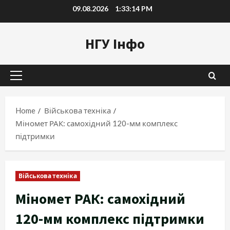
Skip
09.08.2026
1:33:15 PM
to
content
НГУ Інфо
Primary
Menu
Home
Військова техніка
Міномет РАК: самохідний 120-мм комплекс
підтримки
Військова техніка
Міномет РАК: самохідний
120-мм комплекс підтримки