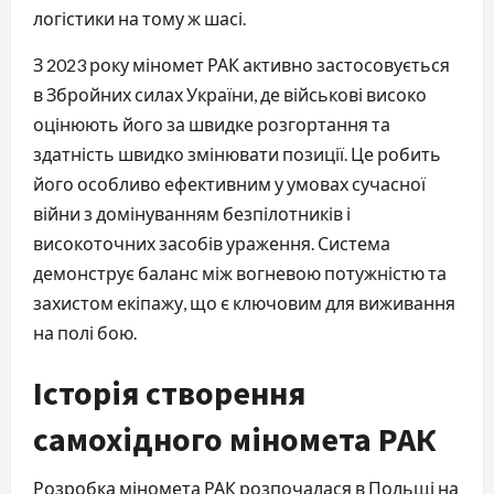
логістики на тому ж шасі.
З 2023 року міномет РАК активно застосовується
в Збройних силах України, де військові високо
оцінюють його за швидке розгортання та
здатність швидко змінювати позиції. Це робить
його особливо ефективним у умовах сучасної
війни з домінуванням безпілотників і
високоточних засобів ураження. Система
демонструє баланс між вогневою потужністю та
захистом екіпажу, що є ключовим для виживання
на полі бою.
Історія створення
самохідного міномета РАК
Розробка міномета РАК розпочалася в Польщі на