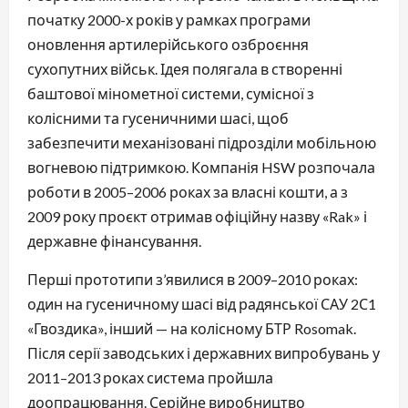
початку 2000-х років у рамках програми
оновлення артилерійського озброєння
сухопутних військ. Ідея полягала в створенні
баштової мінометної системи, сумісної з
колісними та гусеничними шасі, щоб
забезпечити механізовані підрозділи мобільною
вогневою підтримкою. Компанія HSW розпочала
роботи в 2005–2006 роках за власні кошти, а з
2009 року проєкт отримав офіційну назву «Rak» і
державне фінансування.
Перші прототипи з’явилися в 2009–2010 роках:
один на гусеничному шасі від радянської САУ 2С1
«Гвоздика», інший — на колісному БТР Rosomak.
Після серії заводських і державних випробувань у
2011–2013 роках система пройшла
доопрацювання. Серійне виробництво