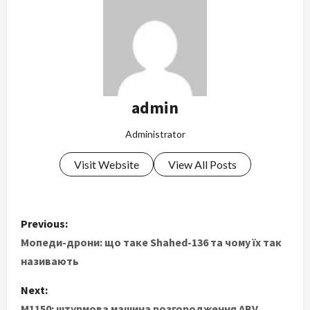
admin
Administrator
Visit Website
View All Posts
P
Previous:
o
Мопеди-дрони: що таке Shahed-136 та чому їх так
називають
s
Next:
t
M1150: штурмова машина розгородження ABV