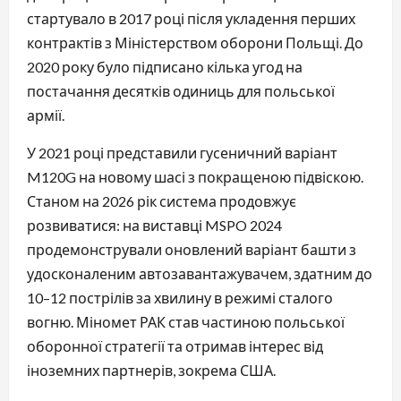
стартувало в 2017 році після укладення перших
контрактів з Міністерством оборони Польщі. До
2020 року було підписано кілька угод на
постачання десятків одиниць для польської
армії.
У 2021 році представили гусеничний варіант
M120G на новому шасі з покращеною підвіскою.
Станом на 2026 рік система продовжує
розвиватися: на виставці MSPO 2024
продемонстрували оновлений варіант башти з
удосконаленим автозавантажувачем, здатним до
10–12 пострілів за хвилину в режимі сталого
вогню. Міномет РАК став частиною польської
оборонної стратегії та отримав інтерес від
іноземних партнерів, зокрема США.