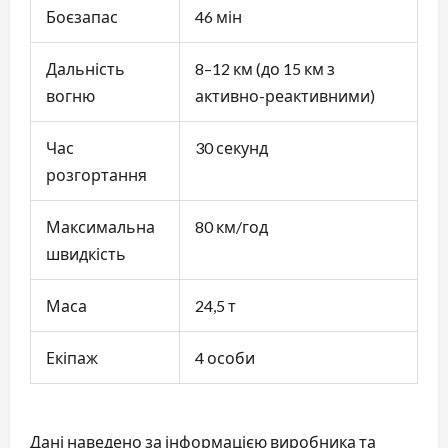
Боєзапас
46 мін
Дальність
8–12 км (до 15 км з
вогню
активно-реактивними)
Час
30 секунд
розгортання
Максимальна
80 км/год
швидкість
Маса
24,5 т
Екіпаж
4 особи
Дані наведено за інформацією виробника та