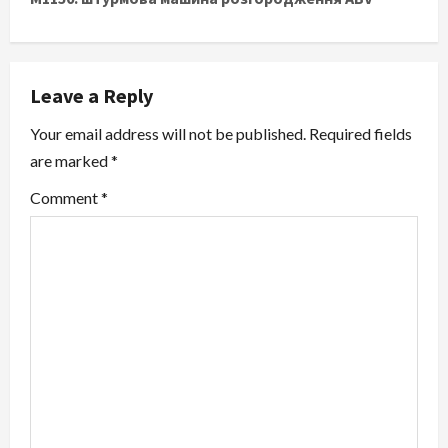
n
a
Leave a Reply
v
Your email address will not be published.
Required fields
i
are marked
*
g
Comment
*
a
t
i
o
n