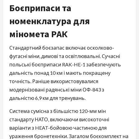
Боєприпаси та
номенклатура для
міномета РАК
Стандартний боєзапас включає осколково-
фугасні міни, димові та освітлювальні. Сучасні
польські боєприпаси RAK-HE-1 забезпечують
дальність понад 10 км і мають покращену
точність. Раніше використовувалися
модернізовані радянські міни ОФ-843 з
дальністю 6,9 км для тренувань.
Система сумісна з більшістю 120-мм мін
стандарту НАТО, включаючи високоточні
варіанти з HEAT-бойовою частиною для
ураження бронетехніки. Загалом боєкомплект на