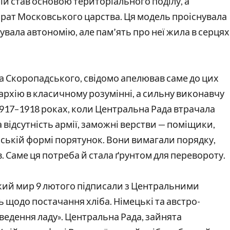
й став основою територіального поділу, а
орат Московського царства. Ця модель проіснувала
дувала автономію, але пам’ять про неї жила в серцях
 Скоропадського, свідомо апелював саме до цих
архію в класичному розумінні, а сильну виконавчу
 1917–1918 роках, коли Центральна Рада втрачала
 відсутність армії, заможні верстви — поміщики,
ській формі порятунок. Вони вимагали порядку,
в. Саме ця потреба й стала ґрунтом для перевороту.
кий мир 9 лютого підписали з Центральними
 щодо постачання хліба. Німецькі та австро-
аведення ладу». Центральна Рада, зайнята