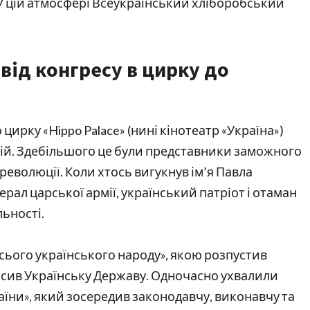
 У цій атмосфері Всеукраїнський хліборобський
від конгресу в цирку до
о цирку «Hippo Palace» (нині кінотеатр «Україна»)
рній. Здебільшого це були представники заможного
революції. Коли хтось вигукнув ім’я Павла
рал царської армії, український патріот і отаман
льності.
сього українського народу», якою розпустив
лосив Українську Державу. Одночасно ухвалили
їни», який зосередив законодавчу, виконавчу та