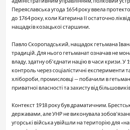
адміністративним управлінням, полковий устрі
Переяславська угода 1654 року ввела протект
до 1764 року, коли Катерина II остаточно лікві
нащадків козацької старшини.
Павло Скоропадський, нащадок гетьмана Івана
традицій. Для нього гетьманат означав не мон
владу, здатну об’єднати націю в часи кризи. У
контроль через соціалістичні експерименти та
хлібороби, промисловці — побачили в гетьман
приватної власності та захисту від більшовикі
Контекст 1918 року був драматичним. Брестсь
державами, але УНР не виконувала зобов’язань
угорські війська увійшли на територію для «н