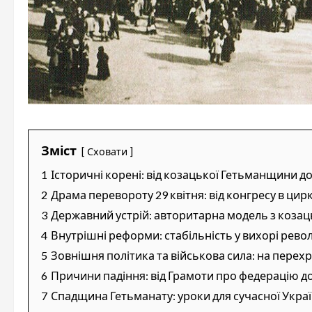
Зміст
Сховати
1
Історичні корені: від козацької Гетьманщини д
2
Драма перевороту 29 квітня: від конгресу в цир
3
Державний устрій: авторитарна модель з коза
4
Внутрішні реформи: стабільність у вихорі рево
5
Зовнішня політика та військова сила: на перехр
6
Причини падіння: від Грамоти про федерацію 
7
Спадщина Гетьманату: уроки для сучасної Укра