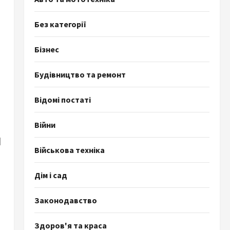
Без категорії
Бізнес
Будівництво та ремонт
Відомі постаті
Війни
я
Військова техніка
Дім і сад
Законодавство
Здоров'я та краса