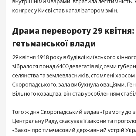
внутрішніми чварами, втратила легітимність.
конгрес у Києві став каталізатором змін.
Драма перевороту 29 квітня: 
гетьманської влади
29 квітня 1918 року в будівлі київського кінног
зібралося понад 6400 делегатів від семи губе
селянства та землевласників, стомлені хаосом 
Скоропадського, зала вибухнула оваціями. Гене
Вільного козацтва, він став уособленням стабі
Того ж дня Скоропадський видав «Грамоту до в
Центральну Раду, скасував її закони та прого
«Закон про тимчасовий державний устрій Укра