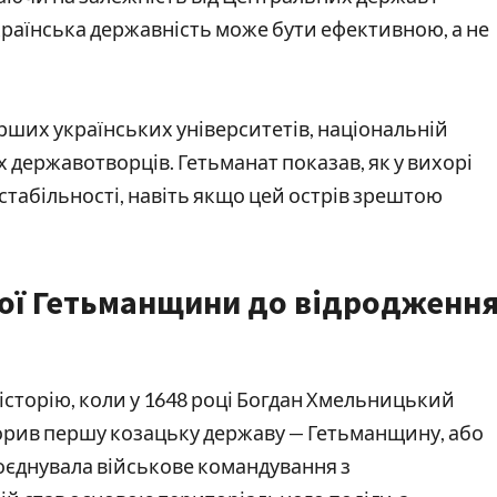
українська державність може бути ефективною, а не
ерших українських університетів, національній
х державотворців. Гетьманат показав, як у вихорі
 стабільності, навіть якщо цей острів зрештою
ької Гетьманщини до відродженн
 історію, коли у 1648 році Богдан Хмельницький
ворив першу козацьку державу — Гетьманщину, або
поєднувала військове командування з