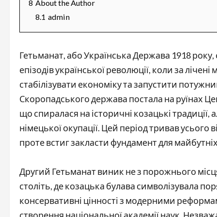
8
About the Author
8.1
admin
Гетьманат, або Українська Держава 1918 року,
епізодів української революції, коли за лічені
стабілізувати економіку та запустити потужн
Скоропадського держава постала на руїнах Це
що спиралася на історичні козацькі традиції, а
німецької окупації. Цей період тривав усього віс
проте встиг закласти фундамент для майбутніх 
Другий Гетьманат виник не з порожнього місця
століть, де козацька булава символізувала поря
консервативні цінності з модерними реформам
створення національної академії наук. Незваж