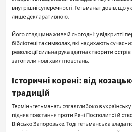
внутрішні суперечності, Гетьманат довів, що 
лише декларативною.
Його спадщина живе й сьогодні: у відкритті п
бібліотеці та символах, які надихають сучасни
революції сильна рука здатна створити острів
затопили нові хвилі повстань.
Історичні корені: від козац
традицій
Термін «гетьманат» сягає глибоко в українську
підняв повстання проти Речі Посполитої й ст
Військо Запорозьке. Тоді гетьманська влада 