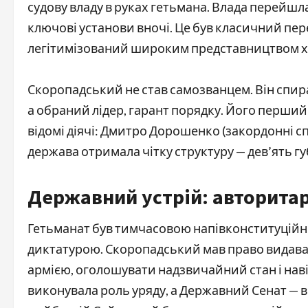
судову владу в руках гетьмана. Влада перейшла
ключові установи вночі. Це був класичний пе
легітимізований широким представництвом х
Скоропадський не став самозванцем. Він спира
а обраний лідер, гарант порядку. Його перший 
відомі діячі: Дмитро Дорошенко (закордонні сп
держава отримала чітку структуру — дев’ять губ
Державний устрій: авторита
Гетьманат був тимчасовою напівконституцій
диктатурою. Скоропадський мав право видават
армією, оголошувати надзвичайний стан і наві
виконувала роль уряду, а Державний Сенат — 