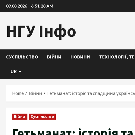
Skip
09.08.2026
6:51:29 AM
to
content
НГУ Інфо
СУСПІЛЬСТВО
ВІЙНИ
НОВИНИ
ТЕХНОЛОГІЇ, Т
UK
Home
Війни
Гетьманат: історія та спадщина українс
Війни
Суспільство
Гетьманат: історія т