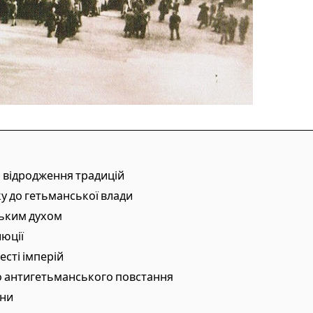
о відродження традицій
ку до гетьманської влади
цьким духом
люції
есті імперій
до антигетьманського повстання
їни