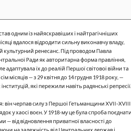
 став одним із найяскравіших і найтрагічніших
 місяці вдалося відродити сильну виконавчу владу,
ий культурний ренесанс. Під проводом Павла
нтральної Ради як авторитарна форма правління,
ле адаптувала їх до реалій Першої світової війни та
ім місяців — з 29 квітня до 14 грудня 1918 року, —
інституцій, які пережили навіть радянські репресії
: він черпав силу з Першої Гетьманщини XVII–XVIII
док у хаосі воєн. У 1918-му це була спроба поєднат
и — від відновлення приватної власності до
аючи на залежність від Центральних держав і