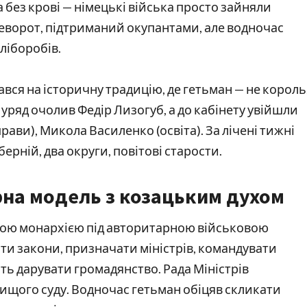
 без крові — німецькі війська просто зайняли
реворот, підтриманий окупантами, але водночас
ліборобів.
вся на історичну традицію, де гетьман — не король
уряд очолив Федір Лизогуб, а до кабінету увійшли
рави), Микола Василенко (освіта). За лічені тижні
ерній, два округи, повітові старости.
рна модель з козацьким духом
ною монархією під авторитарною військовою
и закони, призначати міністрів, командувати
ть дарувати громадянство. Рада Міністрів
вищого суду. Водночас гетьман обіцяв скликати