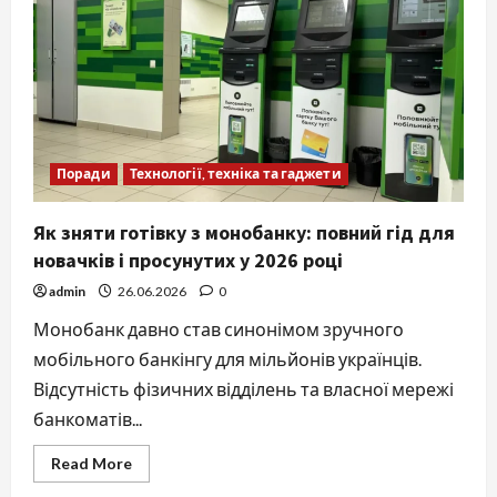
актуальна
чисельність
ЗСУ
у
2026
році
Поради
Технології, техніка та гаджети
Як зняти готівку з монобанку: повний гід для
новачків і просунутих у 2026 році
admin
26.06.2026
0
Монобанк давно став синонімом зручного
мобільного банкінгу для мільйонів українців.
Відсутність фізичних відділень та власної мережі
банкоматів...
Read
Read More
more
about