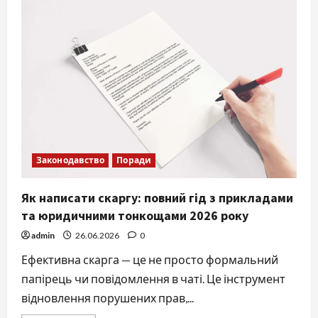
довідку
про
реєстрацію
місця
проживання:
повний
гід
2026
Законодавство
Поради
Як написати скаргу: повний гід з прикладами
та юридичними тонкощами 2026 року
admin
26.06.2026
0
Ефективна скарга — це не просто формальний
папірець чи повідомлення в чаті. Це інструмент
відновлення порушених прав,...