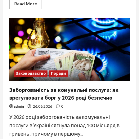
Read
Read More
more
about
Як
написати
скаргу:
повний
гід
з
прикладами
та
юридичними
тонкощами
2026
року
Законодавство
Поради
Заборгованість за комунальні послуги: як
врегулювати борг у 2026 році безпечно
admin
26.06.2026
0
У 2026 році заборгованість за комунальні
послуги в Україні сягнула понад 100 мільярдів
гривень, причому в першому...