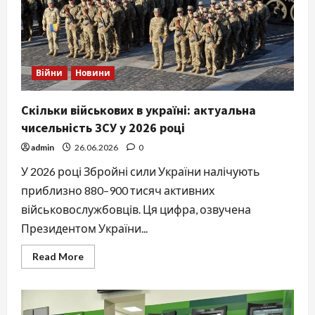
вершин
Війни
Новини
Скільки військових в україні: актуальна
чисельність ЗСУ у 2026 році
admin
26.06.2026
0
У 2026 році Збройні сили України налічують
приблизно 880–900 тисяч активних
військовослужбовців. Ця цифра, озвучена
Президентом України...
Read
Read More
more
about
Скільки
військових
в
україні: