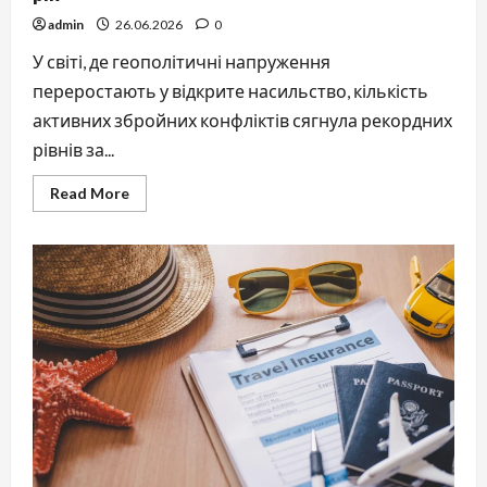
admin
26.06.2026
0
У світі, де геополітичні напруження
переростають у відкрите насильство, кількість
активних збройних конфліктів сягнула рекордних
рівнів за...
Read
Read More
more
about
Які
країни
зараз
воюють:
актуальний
огляд
збройних
конфліктів
у
світі
станом
на
2026
рік