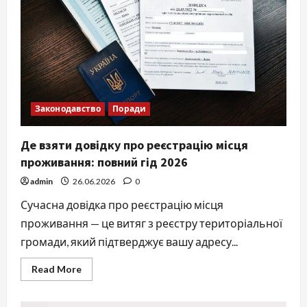
Законодавство
Поради
Де взяти довідку про реєстрацію місця
проживання: повний гід 2026
admin
26.06.2026
0
Сучасна довідка про реєстрацію місця
проживання — це витяг з реєстру територіальної
громади, який підтверджує вашу адресу...
Read
Read More
more
about
Де
взяти