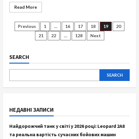
Read
Read More
more
about
Як
збирати
Posts
Previous
1
…
16
17
18
19
20
гроші:
стратегії,
21
22
…
128
Next
що
pagination
дають
результат
у
2026
SEARCH
році
SEARCH
НЕДАВНІ ЗАПИСИ
Найдорожчий танк у світі у 2026 році: Leopard 2A8
та реальна вартість сучасних бойових машин