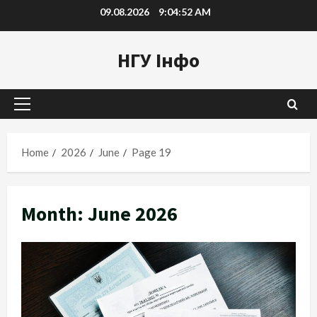
Skip
09.08.2026
9:04:53 AM
to
content
НГУ Інфо
Primary
Menu
Home
2026
June
Page 19
Month:
June 2026