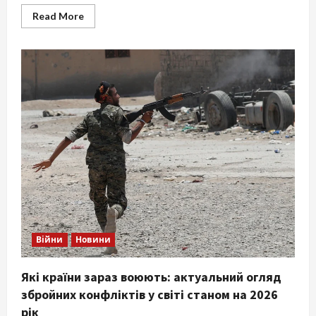
Read
Read More
more
about
Заборгованість
за
комунальні
послуги:
як
врегулювати
борг
у
2026
році
безпечно
Війни
Новини
Які країни зараз воюють: актуальний огляд
збройних конфліктів у світі станом на 2026
рік