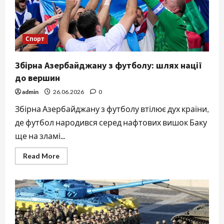
мандрівника
Спорт
Збірна Азербайджану з футболу: шлях нації
до вершин
admin
26.06.2026
0
Збірна Азербайджану з футболу втілює дух країни,
де футбол народився серед нафтових вишок Баку
ще на зламі...
Read
Read More
more
about
Збірна
Азербайджану
з
футболу:
шлях
нації
до