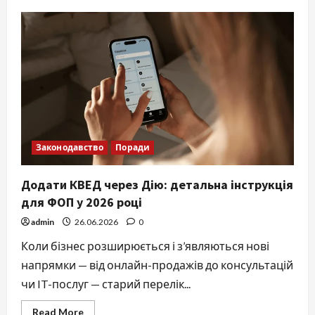
Як
зняти
готівку
з
монобанку:
повний
гід
для
новачків
і
просунутих
у
2026
році
Законодавство
Поради
Додати КВЕД через Дію: детальна інструкція
для ФОП у 2026 році
admin
26.06.2026
0
Коли бізнес розширюється і з’являються нові
напрямки — від онлайн-продажів до консультацій
чи IT-послуг — старий перелік...
Read
Read More