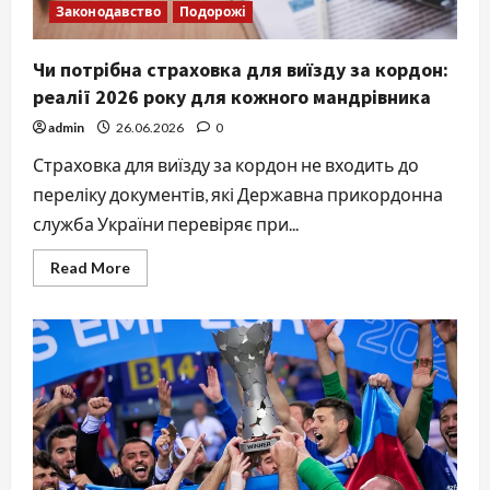
Законодавство
Подорожі
Чи потрібна страховка для виїзду за кордон:
реалії 2026 року для кожного мандрівника
admin
26.06.2026
0
Страховка для виїзду за кордон не входить до
переліку документів, які Державна прикордонна
служба України перевіряє при...
Read
Read More
more
about
Чи
потрібна
страховка
для
виїзду
за
кордон:
реалії
2026
року
для
кожного