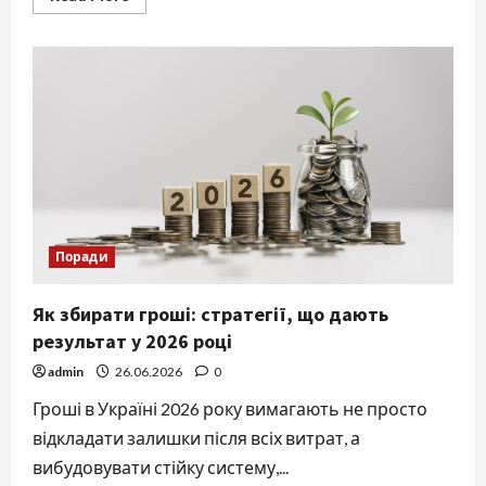
more
about
Додати
КВЕД
через
Дію:
детальна
інструкція
для
ФОП
у
2026
році
Поради
Як збирати гроші: стратегії, що дають
результат у 2026 році
admin
26.06.2026
0
Гроші в Україні 2026 року вимагають не просто
відкладати залишки після всіх витрат, а
вибудовувати стійку систему,...