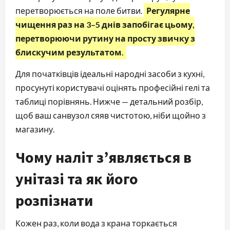
перетворюється на поле битви.
Регулярне
чищення раз на 3–5 днів запобігає цьому,
перетворюючи рутину на просту звичку з
блискучим результатом.
Для початківців ідеальні народні засоби з кухні,
просунуті користувачі оцінять професійні гелі та
таблиці порівнянь. Нижче — детальний розбір,
щоб ваш санвузол сяяв чистотою, ніби щойно з
магазину.
Чому наліт з’являється в
унітазі та як його
розпізнати
Кожен раз, коли вода з крана торкається