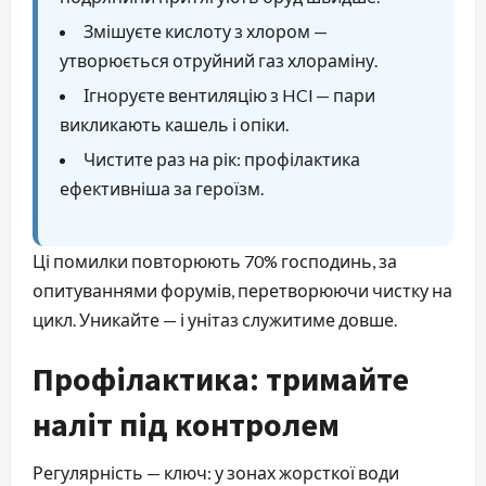
Змішуєте кислоту з хлором —
утворюється отруйний газ хлораміну.
Ігноруєте вентиляцію з HCl — пари
викликають кашель і опіки.
Чистите раз на рік: профілактика
ефективніша за героїзм.
Ці помилки повторюють 70% господинь, за
опитуваннями форумів, перетворюючи чистку на
цикл. Уникайте — і унітаз служитиме довше.
Профілактика: тримайте
наліт під контролем
Регулярність — ключ: у зонах жорсткої води