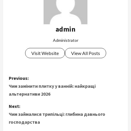
admin
Administrator
Visit Website
View All Posts
P
Previous:
o
Чим замінити плитку у ванній: найкращі
альтернативи 2026
s
Next:
t
Чим займалися трипільці: глибина давнього
господарства
n