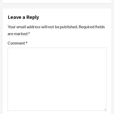
a
v
Leave a Reply
i
Your email address will not be published.
Required fields
are marked
*
g
Comment
*
a
t
i
o
n