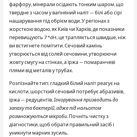
фарфору, мінерали осідають тонким шаром, що
твердне з часом у вапняний наліт — білі або сірі
нашарування під обрієм води. У регіонах з
жорсткою водою, як Київ чи Харків, де показники
перевищують 7 °dH, це трапляється швидше, ніж
ви встигнете помітити. Сечовий камінь
утворюється від солей сечовини, утворюючи
жовту смугу на стінках, а іржа — помаранчеві
плями від металів у трубах.
Розпізнайте тип: гладкий білий наліт реагує на
кислоти, шорсткий сечовий потребує абразивів,
іржа — редуцентів.
Ігнорування призводить до
запаху та бактерій, адже під нальотом
розмножуються мікроби.
Почніть чистку з
діагностики, щоб обрати правильний засіб і
уникнути марних зусиль.