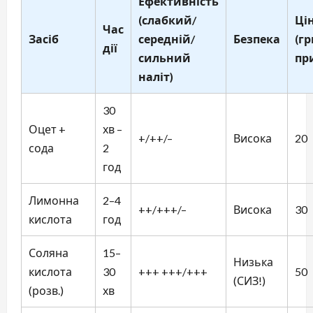
Ефективність
(слабкий/
Ці
Час
Засіб
середній/
Безпека
(гр
дії
сильний
пр
наліт)
30
Оцет +
хв –
+/++/–
Висока
20
сода
2
год
Лимонна
2–4
++/+++/–
Висока
30
кислота
год
Соляна
15–
Низька
кислота
30
+++ +++/+++
50
(СИЗ!)
(розв.)
хв