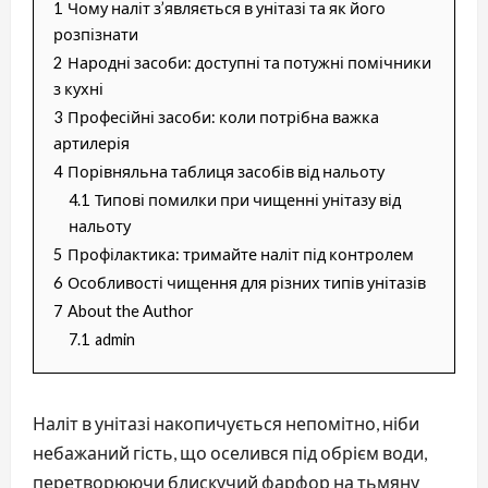
1
Чому наліт з’являється в унітазі та як його
розпізнати
2
Народні засоби: доступні та потужні помічники
з кухні
3
Професійні засоби: коли потрібна важка
артилерія
4
Порівняльна таблиця засобів від нальоту
4.1
Типові помилки при чищенні унітазу від
нальоту
5
Профілактика: тримайте наліт під контролем
6
Особливості чищення для різних типів унітазів
7
About the Author
7.1
admin
Наліт в унітазі накопичується непомітно, ніби
небажаний гість, що оселився під обрієм води,
перетворюючи блискучий фарфор на тьмяну