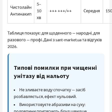
5–
Чистолайн
10
+++ +++/++
Середня
15
Антинакип
хв
Таблиця показує: для щоденного — народні, для
разового — профі. Дані з sant-market.ua та відгуків
2026.
Типові помилки при чищенні
унітазу від нальоту
Не зливаєте воду спочатку — засіб
розбавляється, ефект нульовий.
Використовуєте абразиви на суху:
подряпини притягують бруд швидше.