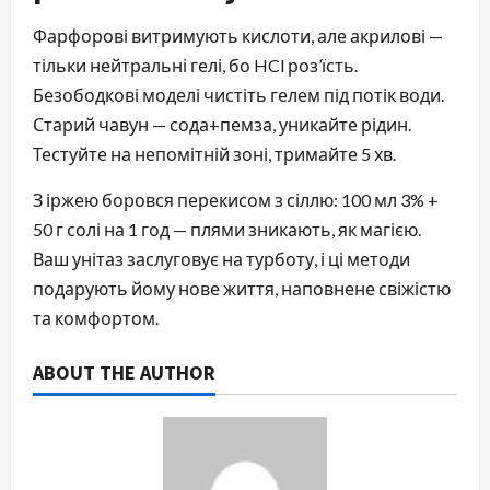
Фарфорові витримують кислоти, але акрилові —
тільки нейтральні гелі, бо HCl роз’їсть.
Безободкові моделі чистіть гелем під потік води.
Старий чавун — сода+пемза, уникайте рідин.
Тестуйте на непомітній зоні, тримайте 5 хв.
З іржею боровся перекисом з сіллю: 100 мл 3% +
50 г солі на 1 год — плями зникають, як магією.
Ваш унітаз заслуговує на турботу, і ці методи
подарують йому нове життя, наповнене свіжістю
та комфортом.
ABOUT THE AUTHOR