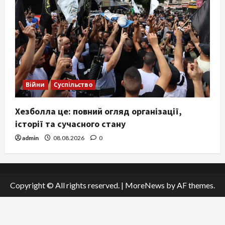
Війни
Суспільство
Хезболла це: повний огляд організації,
історії та сучасного стану
admin
08.08.2026
0
Copyright © All rights reserved.
|
MoreNews
by AF themes.