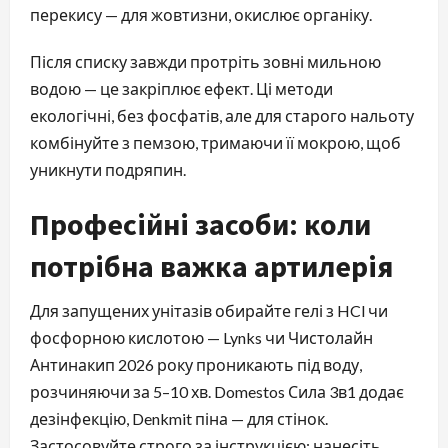
перекису — для жовтизни, окислює органіку.
Після списку завжди протріть зовні мильною
водою — це закріплює ефект. Ці методи
екологічні, без фосфатів, але для старого нальоту
комбінуйте з пемзою, тримаючи її мокрою, щоб
уникнути подряпин.
Професійні засоби: коли
потрібна важка артилерія
Для запущених унітазів обирайте гелі з HCl чи
фосфорною кислотою — Lynks чи Чистолайн
Антинакип 2026 року проникають під воду,
розчиняючи за 5–10 хв. Domestos Сила 3в1 додає
дезінфекцію, Denkmit піна — для стінок.
Застосовуйте строго за інструкцією: нанесіть,