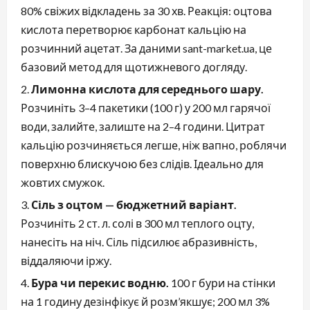
80% свіжих відкладень за 30 хв. Реакція: оцтова
кислота перетворює карбонат кальцію на
розчинний ацетат. За даними sant-market.ua, це
базовий метод для щотижневого догляду.
Лимонна кислота для середнього шару.
Розчиніть 3–4 пакетики (100 г) у 200 мл гарячої
води, залийте, залиште на 2–4 години. Цитрат
кальцію розчиняється легше, ніж вапно, роблячи
поверхню блискучою без слідів. Ідеально для
жовтих смужок.
Сіль з оцтом — бюджетний варіант.
Розчиніть 2 ст. л. солі в 300 мл теплого оцту,
нанесіть на ніч. Сіль підсилює абразивність,
віддаляючи іржу.
Бура чи перекис водню.
100 г бури на стінки
на 1 годину дезінфікує й розм’якшує; 200 мл 3%