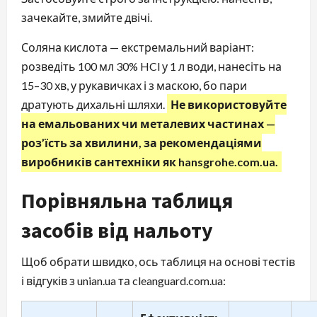
зачекайте, змийте двічі.
Соляна кислота — екстремальний варіант:
розведіть 100 мл 30% HCl у 1 л води, нанесіть на
15–30 хв, у рукавичках і з маскою, бо пари
дратують дихальні шляхи.
Не використовуйте
на емальованих чи металевих частинах —
роз’їсть за хвилини, за рекомендаціями
виробників сантехніки як hansgrohe.com.ua.
Порівняльна таблиця
засобів від нальоту
Щоб обрати швидко, ось таблиця на основі тестів
і відгуків з unian.ua та cleanguard.com.ua: