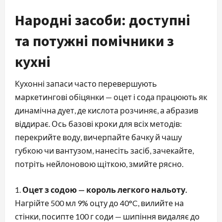
Народні засоби: доступні
та потужні помічники з
кухні
Кухонні запаси часто перевершують
маркетингові обіцянки — оцет і сода працюють як
динамічна дует, де кислота розчиняє, а абразив
віддирає. Ось базові кроки для всіх методів:
перекрийте воду, вичерпайте бачку й чашу
губкою чи вантузом, нанесіть засіб, зачекайте,
потріть нейлоновою щіткою, змийте рясно.
Оцет з содою — король легкого нальоту.
Нагрійте 500 мл 9% оцту до 40°C, вилийте на
стінки, посипте 100 г соди — шипіння видаляє до