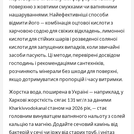
поверхню з жовтими смужками чи вапняними
нашаруваннями. Найефективніші способи
відмити його — комбінація оцтової кислоти з
харчовою содою для свіжих відкладень, лимонної
кислоти для стійких шарів і розведеної соляної
кислоти для запущених випадків, коли звичайні
засоби пасують. Ці методи, перевірені досвідом
господинь і рекомендаціями сантехніків,
розчиняють мінерали без шкоди для поверхні,
якщо дотримуватися пропорцій і часу витримки.
Жорстка вода, поширена в Україні — наприклад, у
Харкові жорсткість сягає 131 мг/л за даними
Kharkivvodokanal станом на 2026 рік, — стає
головним винуватцем вапняного нальоту з солей
кальцію та магнію. Додайте сечовий камінь від
бактерій у сечі чи іржу від старих труб, і унітаз