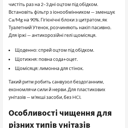
чистіть раз на 2–3 дні оцтом під обідком.
Встановіть фільтр з іонообмінником — зменшує
Ca/Mg на 90%. Гігієнічні блоки з цитратом, як
Туалетний Утенок, розчиняють накіп пасивно.
Для іржі — антикорозійні гелі щомісяця.
Щоденно: спрей оцтом під обідком.
Щотижня: повна сода+оцет.
Щомісяця: лимонна для стінок.
Такий ритм робить санвузол бездоганним,
економлячи сили й нерви. Для пластикових
унітазів — м’якші засоби, без HCl.
Особливості чищення для
різних типів унітазів