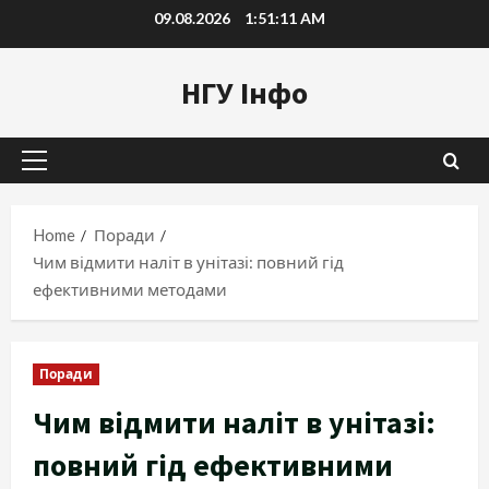
Skip
09.08.2026
1:51:12 AM
to
content
НГУ Інфо
Primary
Menu
Home
Поради
Чим відмити наліт в унітазі: повний гід
ефективними методами
Поради
Чим відмити наліт в унітазі:
повний гід ефективними