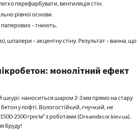
 легко перефарбувати, вентиляція стін.
льно рівної основи.
 паперових – гниють.
), шпалери – акцентну стіну. Результат – ванна, що
мікробетон: монолітний ефект
ій шкурі: наноситься шаром 2-3 мм прямо на стару
бетон у лофті. Вологостійкий, гнучкий, не
 1500-2500 грн/м² з роботами (Dreamdecor.kiev.ua).
ля бруду!