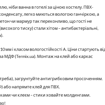
лю, ніби ванна в готелі за ціною хостелу. ПВХ-
конденсату, легко миються вологою ганчіркою, а
етон чи мармур так переконливо, що гості не
 (високого тиску) стали хітом – антибактеріальні,
).
 мм і класом вологостійкості А. Ціни стартують ві
 за МДФ (Termix.ua). Монтаж на клей або каркас
що треба), загрунтуйте антигрибковим просоченням.
) або напрямте клей для ПВХ.
иками чи клеєм – стики ховайте молдингами.
во!