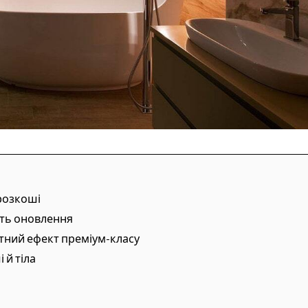
 розкоші
сть оновлення
тний ефект преміум-класу
 й тіла