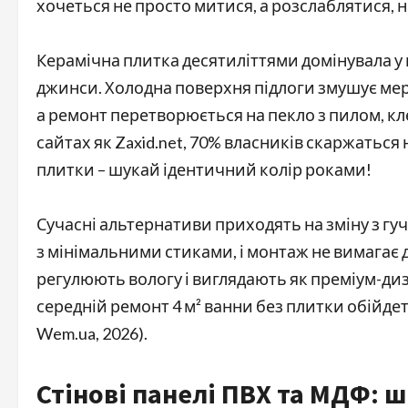
хочеться не просто митися, а розслаблятися, ні
Керамічна плитка десятиліттями домінувала у ва
джинси. Холодна поверхня підлоги змушує мерз
а ремонт перетворюється на пекло з пилом, кл
сайтах як Zaxid.net, 70% власників скаржаться н
плитки – шукай ідентичний колір роками!
Сучасні альтернативи приходять на зміну з гу
з мінімальними стиками, і монтаж не вимагає 
регулюють вологу і виглядають як преміум-диз
середній ремонт 4 м² ванни без плитки обійдетьс
Wem.ua, 2026).
Стінові панелі ПВХ та МДФ: ш