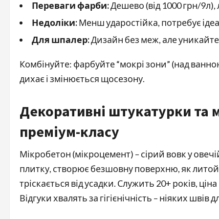
Переваги фарби:
Дешево (від 1000 грн/9л),
Недоліки:
Менш ударостійка, потребує ідеа
Для шпалер:
Дизайн без меж, але уникайте
Комбінуйте: фарбуйте “мокрі зони” (над ванною
дихає і змінюється щосезону.
Декоративні штукатурки та 
преміум-класу
Мікробетон (мікроцемент) – сірий вовк у овеч
плитку, створює безшовну поверхню, як литой 
тріскається від усадки. Служить 20+ років, ціна
Відгуки хвалять за гігієнічність – ніяких швів д