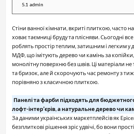
5.1
admin
Стіни ванної кімнати, вкриті плиткою, часто 
ховає таємниці бруду та плісняви. Сьогодні вс
роблять простір теплим, затишним і легким у
МДФ, що імітують дерево чи камінь за копійки
монолітну поверхню без швів. Ці матеріали не
та бризок, але й скорочують час ремонту з ти
порівняно з класичною плиткою.
Панелі та фарби підходять для бюджетного
лофт-інтер’єрів, а натуральне дерево чи к
За даними українських маркетплейсів як Epicent
безплиткові рішення зріс удвічі, бо вони прості