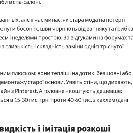
би в спа-салоні.
нных, але її час минає, як стара мода на потерті
нути босоніж, шви чорніють від вапняку та грибка
еєм і неделями простою. За відгуками на форумах т
а слизькість і складність заміни однієї тріснутої
чним плюском: вони тепліші на дотик, безшовні або
демонтажу старої основи. Уявіть стіни, що дихають,
айн з Pinterest. А головне – коштують дешевше:
я в 15-30 тис. грн, проти 40-60 тис. з кахлем (дані
видкість і імітація розкоші