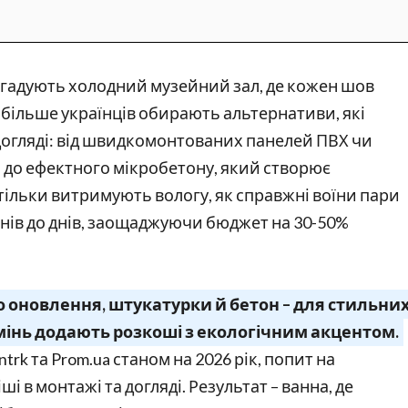
нагадують холодний музейний зал, де кожен шов
е більше українців обирають альтернативи, які
 догляді: від швидкомонтованих панелей ПВХ чи
, до ефектного мікробетону, який створює
 тільки витримують вологу, як справжні воїни пари
жнів до днів, заощаджуючи бюджет на 30-50%
 оновлення, штукатурки й бетон – для стильни
амінь додають розкоші з екологічним акцентом.
rk та Prom.ua станом на 2026 рік, попит на
ші в монтажі та догляді. Результат – ванна, де