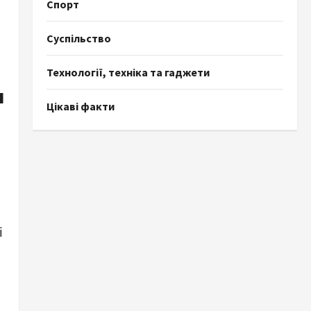
Спорт
Суспільство
Технології, техніка та гаджети
я
Цікаві факти
м
і