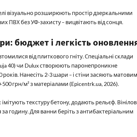
нелі візуально розширюють простір дзеркальними
х ПВХ без УФ-захисту – вицвітають від сонця.
ри: бюджет і легкість оновленн
 втомилися від плиткового гніту. Спеціальні склади
 (Luja 40) чи Dulux створюють паронепроникне
0 років. Нанесіть 2-3 шари – і стіни засяють матови
0 грн/м² з матеріалами (Epicentrk.ua, 2026).
 імітують текстуру бетону, додають рельєф. Вінілов
я за годину. Для ванни беріть з антибактеріальним