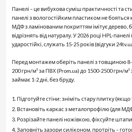
Панелі – це вибухова суміш практичності та сти
панелі з вологостійким пластиком не бояться 
МДФ з ламінованим покриттям імітує дерево, б
відрізнять від натуралу. У 2026 році HPL-панелі
ударостійкі, служать 15-25 років (відгуки 24tv.ua
Перед монтажем оберіть панелі з товщиною 8-10
200 грн/м² за ПВХ (Prom.ua) до 1500-2500 грн/м²
займає 1-2 дні, без бруду.
Підготуйте стіни: зніміть стару плитку (як
Встановіть каркас з металопрофілю (для МДФ
Розрізайте панелі ножівкою, фіксуйте штап
Заповніть зазори силіконом, протріть – гото