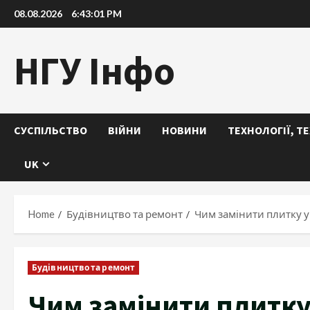
Skip
08.08.2026
6:43:03 PM
to
content
НГУ Інфо
СУСПІЛЬСТВО
ВІЙНИ
НОВИНИ
ТЕХНОЛОГІЇ, Т
UK
Home
Будівництво та ремонт
Чим замінити плитку у
Будівництво та ремонт
Чим замінити плитку