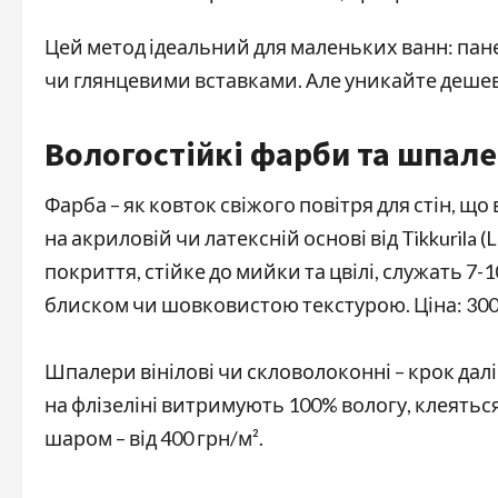
Цей метод ідеальний для маленьких ванн: па
чи глянцевими вставками. Але уникайте дешеви
Вологостійкі фарби та шпале
Фарба – як ковток свіжого повітря для стін, що
на акриловій чи латексній основі від Tikkurila
покриття, стійке до мийки та цвілі, служать 7-1
блиском чи шовковистою текстурою. Ціна: 300-50
Шпалери вінілові чи скловолоконні – крок далі:
на флізеліні витримують 100% вологу, клеятьс
шаром – від 400 грн/м².