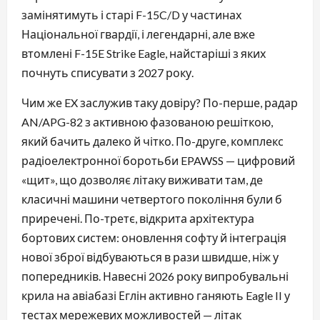
замінятимуть і старі F-15C/D у частинах
Національної гвардії, і легендарні, але вже
втомлені F-15E Strike Eagle, найстаріші з яких
почнуть списувати з 2027 року.
Чим же EX заслужив таку довіру? По-перше, радар
AN/APG-82 з активною фазованою решіткою,
який бачить далеко й чітко. По-друге, комплекс
радіоелектронної боротьби EPAWSS — цифровий
«щит», що дозволяє літаку виживати там, де
класичні машини четвертого покоління були б
приречені. По-третє, відкрита архітектура
бортових систем: оновлення софту й інтеграція
нової зброї відбуваються в рази швидше, ніж у
попередників. Навесні 2026 року випробувальні
крила на авіабазі Еглін активно ганяють Eagle II у
тестах мережевих можливостей — літак