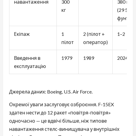
навантаження
300
380 кг
кг
(29 500
фунтів)
Екіпаж
1
2 (пілот +
1–2
пілот
оператор)
Введення в
1979
1989
2024
експлуатацію
Джерела даних: Boeing, U.S. Air Force.
Окремої уваги заслуговує озброєння. F-15EX
здатен нести до 12 ракет «повітря-повітря»
одночасно — це вдвічі більше, ніж типове
навантаження стелс-винищувача у внутрішніх