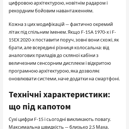
цифровою архітектурою, новітнім радаром і
рекордним бойовим навантаженням.
Кожна з цих модифікацій — фактично окремий
літак під спільним іменем. Якщо F-15A 1970-х і F-
15EX 2020-х поставити поруч, зовні вони схожі, як
брати, але всередині різниця колосальна: від
аналогових приладів до скляної кабіни з
величезним сенсорним дисплеєм і відкритою
програмною архітектурою, яка дозволяє
оновлювати системи, наче додатки на смартфоні.
Технічні характеристики:
що під капотом
Сухі цифри F-15 і сьогодні викликають повагу.
Максимальна швидкість — близько 2,5 Маха,