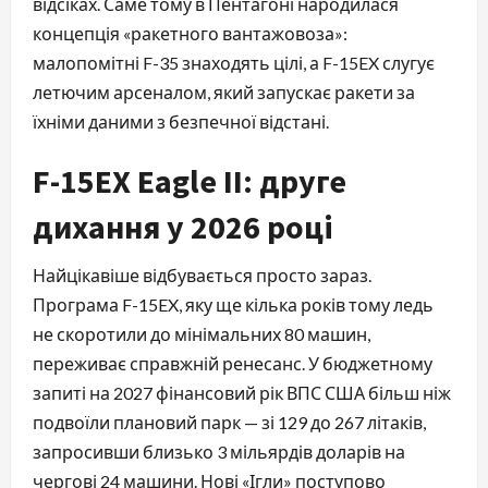
відсіках. Саме тому в Пентагоні народилася
концепція «ракетного вантажовоза»:
малопомітні F-35 знаходять цілі, а F-15EX слугує
летючим арсеналом, який запускає ракети за
їхніми даними з безпечної відстані.
F-15EX Eagle II: друге
дихання у 2026 році
Найцікавіше відбувається просто зараз.
Програма F-15EX, яку ще кілька років тому ледь
не скоротили до мінімальних 80 машин,
переживає справжній ренесанс. У бюджетному
запиті на 2027 фінансовий рік ВПС США більш ніж
подвоїли плановий парк — зі 129 до 267 літаків,
запросивши близько 3 мільярдів доларів на
чергові 24 машини. Нові «Ігли» поступово