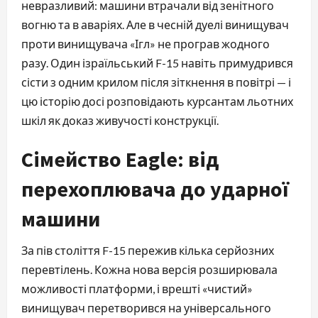
невразливий: машини втрачали від зенітного
вогню та в аваріях. Але в чесній дуелі винищувач
проти винищувача «Ігл» не програв жодного
разу. Один ізраїльський F-15 навіть примудрився
сісти з одним крилом після зіткнення в повітрі — і
цю історію досі розповідають курсантам льотних
шкіл як доказ живучості конструкції.
Сімейство Eagle: від
перехоплювача до ударної
машини
За пів століття F-15 пережив кілька серйозних
перевтілень. Кожна нова версія розширювала
можливості платформи, і врешті «чистий»
винищувач перетворився на універсального