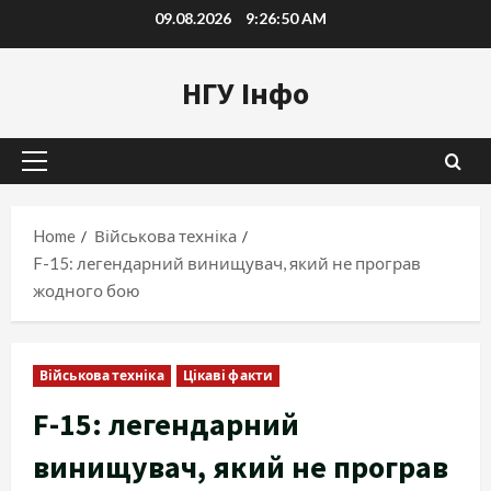
Skip
09.08.2026
9:26:51 AM
to
content
НГУ Інфо
Primary
Menu
Home
Військова техніка
F-15: легендарний винищувач, який не програв
жодного бою
Військова техніка
Цікаві факти
F-15: легендарний
винищувач, який не програв