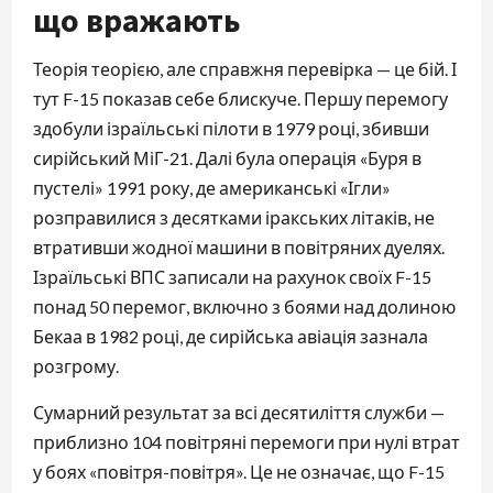
що вражають
Теорія теорією, але справжня перевірка — це бій. І
тут F-15 показав себе блискуче. Першу перемогу
здобули ізраїльські пілоти в 1979 році, збивши
сирійський МіГ-21. Далі була операція «Буря в
пустелі» 1991 року, де американські «Ігли»
розправилися з десятками іракських літаків, не
втративши жодної машини в повітряних дуелях.
Ізраїльські ВПС записали на рахунок своїх F-15
понад 50 перемог, включно з боями над долиною
Бекаа в 1982 році, де сирійська авіація зазнала
розгрому.
Сумарний результат за всі десятиліття служби —
приблизно 104 повітряні перемоги при нулі втрат
у боях «повітря-повітря». Це не означає, що F-15