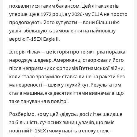
похвалитися таким балансом. Цей літак злетів
уперше ще в 1972 році, а у 2026-му США не просто
продовжують його купувати — вони більш ніж
удвічі збільшують замовлення на найновішу
версію F-15EX Eagle II.
Історія «Ігла» — це історія про те, як гірка поразка
народжує шедевр. Американці створювали його
після неприємних сюрпризів В’єтнамської війни,
коли стало зрозуміло: ставка лише на ракети без
маневреності — шлях у глухий кут. Результатом
стала машина, яка десятиліттями визначала, що
таке панування в повітрі.
Розберімо, чому цей «дідусь» досі літає швидше
за більшість сучасних винищувачів, що вміє
новітній F-15EX і чому навіть в епоху стелс-