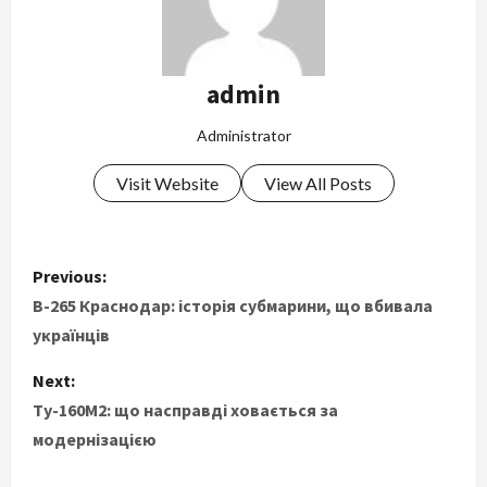
admin
Administrator
Visit Website
View All Posts
P
Previous:
o
B-265 Краснодар: історія субмарини, що вбивала
українців
s
Next:
t
Ту-160М2: що насправді ховається за
модернізацією
n