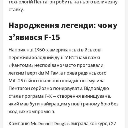
технологій Пентагон робить на нього величезну
ставку.
Народження легенди: чому
з’явився F-15
Наприкінці 1960-х американські військові
пережили холодний душ. У В’єтнамі важкі
«Фантоми» несподівано часто програвали
легким і верткім МіГам, а поява радянського
МіГ-25 із його шаленою швидкістю змусила
Пентагон серйозно понервувати. Відповіддю
стала програма F-X — створення винищувача,
який мав бути найкращим у повітряному бою без
жодних компромісів.
Компанія McDonnell Douglas виграла конкурс, і 27