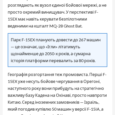
розглядають як вузол єдиної бойової мережі, а не
просто окремий винищувач. У перспективі F-
15EX має навіть керувати безпілотними
веденими на кшталт MQ-28 Ghost Bat.
Парк F-15EX планують довести до 267 машин
— це означає, що «Ігли» літатимуть
щонайменше до 2050-х років, а сумарна
історія платформи перевалить за 80 років.
Географія розгортання теж промовиста. Перші F-
15EX уже несуть бойове чергування в Орегоні,
наступного року вони прибудуть на стратегічно
важливу базу Кадена на Окінаві, просто навпроти
Китаю. Серед іноземних замовників — Ізраїль,
який погодив купівлю 50 машин у версії F-15IA, а