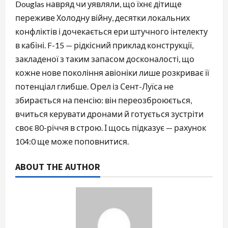
Douglas навряд чи уявляли, що їхнє дітище
переживе Холодну війну, десятки локальних
конфліктів і дочекається ери штучного інтелекту
в кабіні. F-15 — рідкісний приклад конструкції,
закладеної з таким запасом досконалості, що
кожне нове покоління авіоніки лише розкриває її
потенціал глибше. Орел із Сент-Луїса не
збирається на пенсію: він переозброюється,
вчиться керувати дронами й готується зустріти
своє 80-річчя в строю. І щось підказує — рахунок
104:0 ще може поповнитися.
ABOUT THE AUTHOR