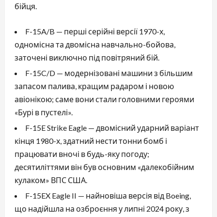
бійця.
F-15A/B — перші серійні версії 1970-х,
одномісна та двомісна навчально-бойова,
заточені виключно під повітряний бій.
F-15C/D — модернізовані машини з більшим
запасом палива, кращим радаром і новою
авіонікою; саме вони стали головними героями
«Бурі в пустелі».
F-15E Strike Eagle — двомісний ударний варіант
кінця 1980-х, здатний нести тонни бомб і
працювати вночі в будь-яку погоду;
десятиліттями він був основним «далекобійним
кулаком» ВПС США.
F-15EX Eagle II — найновіша версія від Boeing,
що надійшла на озброєння у липні 2024 року, з