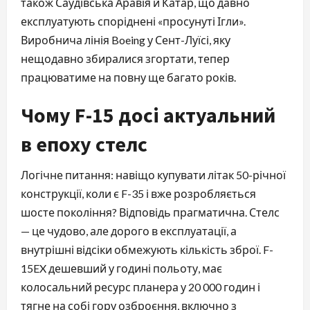
також Саудівська Аравія й Катар, що давно
експлуатують споріднені «просунуті Ігли».
Виробнича лінія Boeing у Сент-Луїсі, яку
нещодавно збиралися згортати, тепер
працюватиме на повну ще багато років.
Чому F-15 досі актуальний
в епоху стелс
Логічне питання: навіщо купувати літак 50-річної
конструкції, коли є F-35 і вже розробляється
шосте покоління? Відповідь прагматична. Стелс
— це чудово, але дорого в експлуатації, а
внутрішні відсіки обмежують кількість зброї. F-
15EX дешевший у годині польоту, має
колосальний ресурс планера у 20 000 годин і
тягне на собі гору озброєння, включно з