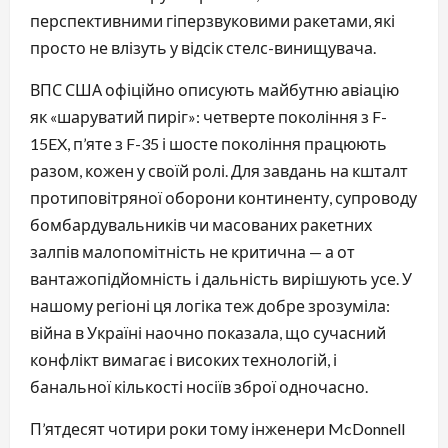
перспективними гіперзвуковими ракетами, які
просто не влізуть у відсік стелс-винищувача.
ВПС США офіційно описують майбутню авіацію
як «шаруватий пиріг»: четверте покоління з F-
15EX, п’яте з F-35 і шосте покоління працюють
разом, кожен у своїй ролі. Для завдань на кшталт
протиповітряної оборони континенту, супроводу
бомбардувальників чи масованих ракетних
залпів малопомітність не критична — а от
вантажопідйомність і дальність вирішують усе. У
нашому регіоні ця логіка теж добре зрозуміла:
війна в Україні наочно показала, що сучасний
конфлікт вимагає і високих технологій, і
банальної кількості носіїв зброї одночасно.
П’ятдесят чотири роки тому інженери McDonnell