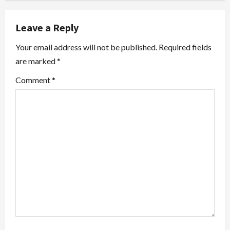
a
v
Leave a Reply
i
Your email address will not be published.
Required fields
are marked
*
g
Comment
*
a
t
i
o
n