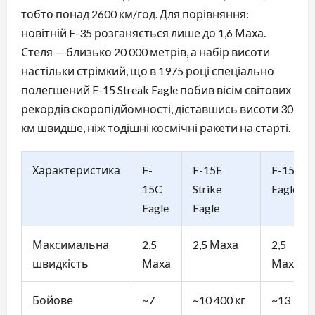
тобто понад 2600 км/год. Для порівняння:
новітній F-35 розганяється лише до 1,6 Маха.
Стеля — близько 20 000 метрів, а набір висоти
настільки стрімкий, що в 1975 році спеціально
полегшений F-15 Streak Eagle побив вісім світових
рекордів скоропідйомності, діставшись висоти 30
км швидше, ніж тодішні космічні ракети на старті.
Характеристика
F-
F-15E
F-15EX
15C
Strike
Eagle II
Eagle
Eagle
Максимальна
2,5
2,5 Маха
2,5
швидкість
Маха
Маха
Бойове
~7
~10 400 кг
~13