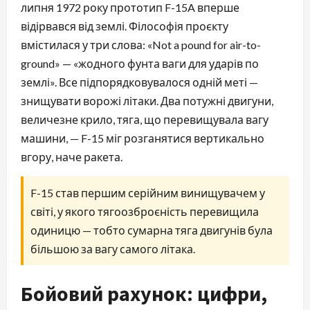
липня 1972 року прототип F-15A вперше
відірвався від землі. Філософія проєкту
вмістилася у три слова: «Not a pound for air-to-
ground» — «жодного фунта ваги для ударів по
землі». Все підпорядковувалося одній меті —
знищувати ворожі літаки. Два потужні двигуни,
величезне крило, тяга, що перевищувала вагу
машини, — F-15 міг розганятися вертикально
вгору, наче ракета.
F-15 став першим серійним винищувачем у
світі, у якого тягоозброєність перевищила
одиницю — тобто сумарна тяга двигунів була
більшою за вагу самого літака.
Бойовий рахунок: цифри,