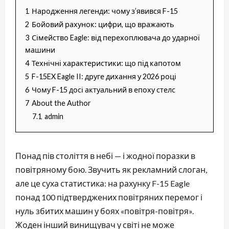
1
Народження легенди: чому з’явився F-15
2
Бойовий рахунок: цифри, що вражають
3
Сімейство Eagle: від перехоплювача до ударної
машини
4
Технічні характеристики: що під капотом
5
F-15EX Eagle II: друге дихання у 2026 році
6
Чому F-15 досі актуальний в епоху стелс
7
About the Author
7.1
admin
Понад пів століття в небі — і жодної поразки в
повітряному бою. Звучить як рекламний слоган,
але це суха статистика: на рахунку F-15 Eagle
понад 100 підтверджених повітряних перемог і
нуль збитих машин у боях «повітря-повітря».
Жоден інший винищувач у світі не може