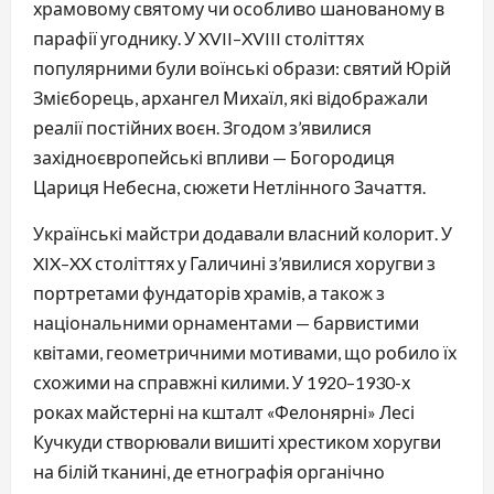
храмовому святому чи особливо шанованому в 
парафії угоднику. У XVII–XVIII століттях 
популярними були воїнські образи: святий Юрій 
Змієборець, архангел Михаїл, які відображали 
реалії постійних воєн. Згодом з’явилися 
західноєвропейські впливи — Богородиця 
Цариця Небесна, сюжети Нетлінного Зачаття.
Українські майстри додавали власний колорит. У 
XIX–XX століттях у Галичині з’явилися хоругви з 
портретами фундаторів храмів, а також з 
національними орнаментами — барвистими 
квітами, геометричними мотивами, що робило їх 
схожими на справжні килими. У 1920–1930-х 
роках майстерні на кшталт «Фелонярні» Лесі 
Кучкуди створювали вишиті хрестиком хоругви 
на білій тканині, де етнографія органічно 