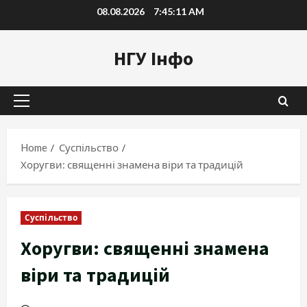
Skip
08.08.2026
7:45:12 AM
to
content
НГУ Інфо
Primary
Menu
Home
Суспільство
Хоругви: священні знамена віри та традицій
Суспільство
Хоругви: священні знамена
віри та традицій