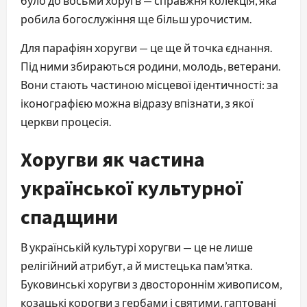
було до восьми хоругв — справжня колекція, яка 
робила богослужіння ще більш урочистим.
Для парафіян хоругви — це ще й точка єднання. 
Під ними збираються родини, молодь, ветерани. 
Вони стають частиною місцевої ідентичності: за 
іконографією можна відразу впізнати, з якої 
церкви процесія.
Хоругви як частина
української культурної
спадщини
В українській культурі хоругви — це не лише 
релігійний атрибут, а й мистецька пам’ятка. 
Буковинські хоругви з двостороннім живописом, 
козацькі корогви з гербами і святими, гаптовані 