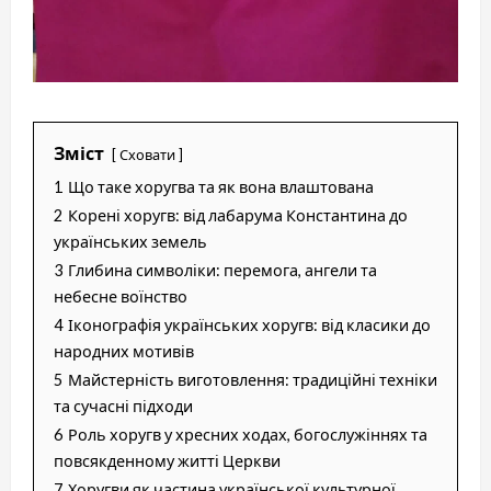
Зміст
Сховати
1
Що таке хоругва та як вона влаштована
2
Корені хоругв: від лабарума Константина до
українських земель
3
Глибина символіки: перемога, ангели та
небесне воїнство
4
Іконографія українських хоругв: від класики до
народних мотивів
5
Майстерність виготовлення: традиційні техніки
та сучасні підходи
6
Роль хоругв у хресних ходах, богослужіннях та
повсякденному житті Церкви
7
Хоругви як частина української культурної