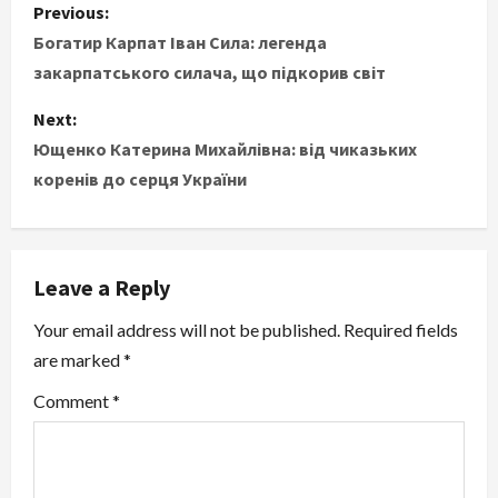
P
Previous:
o
Богатир Карпат Іван Сила: легенда
закарпатського силача, що підкорив світ
s
Next:
t
Ющенко Катерина Михайлівна: від чиказьких
коренів до серця України
n
a
v
Leave a Reply
i
Your email address will not be published.
Required fields
are marked
*
g
Comment
*
a
t