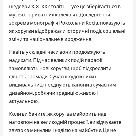
шедеври XIX–XX століть — усе це зберігається в 
музеях і приватних колекціях. Дослідження, 
зокрема монографія Роксолани Косів, показують, 
як хоругви відображали історичні події, соціальні 
зміни та національне відродження.
Навіть у складні часи вони продовжують 
надихати. Під час великих подій парафії 
замовляють нові хоругви, щоб підкреслити 
єдність громади. Сучасні художники і 
вишивальниці поєднують канони з сучасним 
дизайном, роблячи традицію живою і 
актуальною.
Коли ви бачите, як хоругва майорить над 
натовпом на великодній процесії, ви відчуваєте 
зв’язок з минулим і надією на майбутнє. Це не 