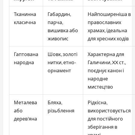
Тканинна
Габардин,
Найпоширеніша в
класична
парча,
православних
вишивка або
храмах, ідеальна
живопис
для хресних ходів
Гаптована
Шовк, золоті
Характерна для
народна
нитки, етно-
Галичини, XX ст.,
орнамент
поєднує канон і
народне
мистецтво
Металева
Бляха,
Рідкісна,
або
різьблення
використовується
дерев’яна
для постійного
зберігання в
храмі