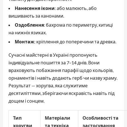
Нанесення ікони
: або малюють, або
вишивають за канонами.
Оздоблення
: бахрома по периметру, китиці
на нижніх язиках.
Монтаж
: кріплення до поперечини та древка.
Сучасні майстерні в Україні пропонують 
індивідуальне пошиття за 7–14 днів. Вони 
враховують побажання парафії щодо кольорів, 
орнаментів і навіть додають герб чи назву храму. 
Результат — хоругва, яка служитиме 
десятиліттями, зберігаючи яскравість навіть під 
дощем і сонцем.
Тип
Матеріали
Особливості та
хоругви
та техніка
застосування