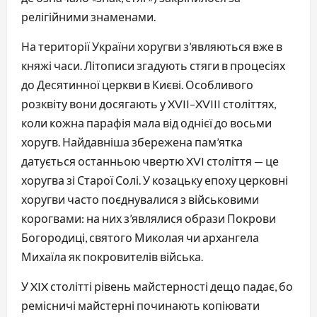
релігійними знаменами.
На території України хоругви з’являються вже в 
княжі часи. Літописи згадують стяги в процесіях 
до Десятинної церкви в Києві. Особливого 
розквіту вони досягають у XVII–XVIII століттях, 
коли кожна парафія мала від однієї до восьми 
хоругв. Найдавніша збережена пам’ятка 
датується останньою чвертю XVI століття — це 
хоругва зі Старої Солі. У козацьку епоху церковні 
хоругви часто поєднувалися з військовими 
корогвами: на них з’являлися образи Покрови 
Богородиці, святого Миколая чи архангела 
Михаїла як покровителів війська.
У XIX столітті рівень майстерності дещо падає, бо 
ремісничі майстерні починають копіювати 