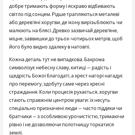
добре тримають форму і яскраво відбивають 
світло під сонцем. Рідше трапляються металеві 
або дерев’яні хоругви, де ікону вирізьблюють чи 
малюють на блясі. Древко зазвичай дерев’яне, 
міцне, заввишки до трьох-чотирьох метрів, щоб 
його було видно здалеку в натовпі.
Кожна деталь тут не випадкова. Бахрома 
символізує небесну славу, китиці — радість і 
щедрість Божої благодаті, а хрест нагорі нагадує 
про перемогу, здобуту саме через хресні 
страждання. Коли процесія рухається, хоругви 
стають справжнім центром уваги: їх несуть 
спеціально призначені люди — часто піддяки чи 
братчики — з особливою урочистістю, тримаючи 
рівно і не дозволяючи полотнищу торкатися 
землі.