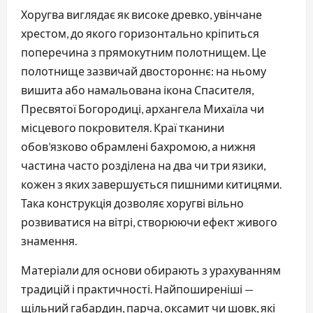
Хоругва виглядає як високе древко, увінчане 
хрестом, до якого горизонтально кріпиться 
поперечина з прямокутним полотнищем. Це 
полотнище зазвичай двостороннє: на ньому 
вишита або намальована ікона Спасителя, 
Пресвятої Богородиці, архангела Михаїла чи 
місцевого покровителя. Краї тканини 
обов’язково обрамлені бахромою, а нижня 
частина часто розділена на два чи три язики, 
кожен з яких завершується пишними китицями. 
Така конструкція дозволяє хоругві вільно 
розвиватися на вітрі, створюючи ефект живого 
знамення.
Матеріали для основи обирають з урахуванням 
традицій і практичності. Найпоширеніші — 
щільний габардин, парча, оксамит чи шовк, які 