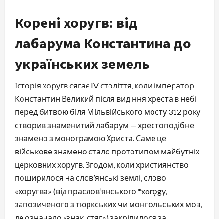
Корені хоругв: від
лабарума Константина до
українських земель
Історія хоругв сягає IV століття, коли імператор 
Константин Великий після видіння хреста в небі 
перед битвою біля Мільвійського мосту 312 року 
створив знаменитий лабарум — хрестоподібне 
знамено з монограмою Христа. Саме це 
військове знамено стало прототипом майбутніх 
церковних хоругв. Згодом, коли християнство 
поширилося на слов’янські землі, слово 
«хоругва» (від праслов’янського *xorǫgy, 
запозиченого з тюркських чи монгольських мов, 
де означало «знак, стяг») закріпилося за 