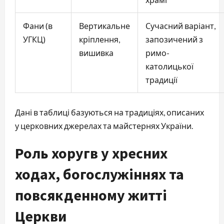
Фани (в
Вертикальне
Сучасний варіант,
УГКЦ)
кріплення,
запозичений з
вишивка
римо-
католицької
традиції
Дані в таблиці базуються на традиціях, описаних 
у церковних джерелах та майстернях України.
Роль хоругв у хресних
ходах, богослужіннях та
повсякденному житті
Церкви