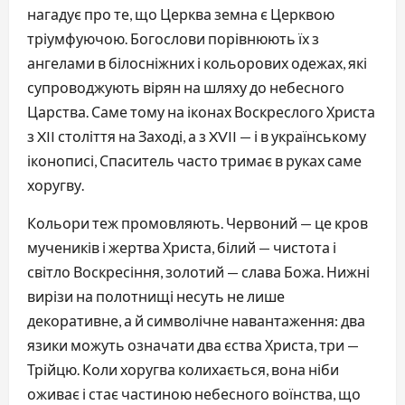
нагадує про те, що Церква земна є Церквою 
тріумфуючою. Богослови порівнюють їх з 
ангелами в білосніжних і кольорових одежах, які 
супроводжують вірян на шляху до небесного 
Царства. Саме тому на іконах Воскреслого Христа 
з XII століття на Заході, а з XVII — і в українському 
іконописі, Спаситель часто тримає в руках саме 
хоругву.
Кольори теж промовляють. Червоний — це кров 
мучеників і жертва Христа, білий — чистота і 
світло Воскресіння, золотий — слава Божа. Нижні 
вирізи на полотнищі несуть не лише 
декоративне, а й символічне навантаження: два 
язики можуть означати два єства Христа, три — 
Трійцю. Коли хоругва колихається, вона ніби 
оживає і стає частиною небесного воїнства, що 