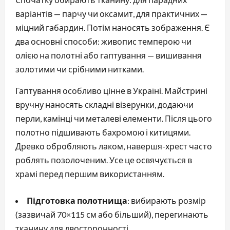
варіантів — парчу чи оксамит, для практичних — 
міцний габардин. Потім наносять зображення. Є 
два основні способи: живопис темперою чи 
олією на полотні або гаптування — вишивання 
золотими чи срібними нитками.
Гаптування особливо цінне в Україні. Майстрині 
вручну наносять складні візерунки, додаючи 
перли, камінці чи металеві елементи. Після цього 
полотно підшивають бахромою і китицями. 
Древко обробляють лаком, навершя-хрест часто 
роблять позолоченим. Усе це освячується в 
храмі перед першим використанням.
Підготовка полотнища
: вибирають розмір
(зазвичай 70×115 см або більший), перегинають
тканину для двосторонності.