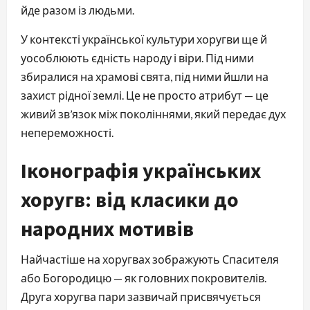
йде разом із людьми.
У контексті української культури хоругви ще й 
уособлюють єдність народу і віри. Під ними 
збиралися на храмові свята, під ними йшли на 
захист рідної землі. Це не просто атрибут — це 
живий зв’язок між поколіннями, який передає дух 
непереможності.
Іконографія українських
хоругв: від класики до
народних мотивів
Найчастіше на хоругвах зображують Спасителя 
або Богородицю — як головних покровителів. 
Друга хоругва пари зазвичай присвячується 