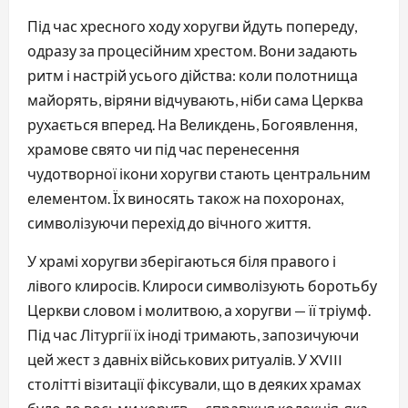
Під час хресного ходу хоругви йдуть попереду, 
одразу за процесійним хрестом. Вони задають 
ритм і настрій усього дійства: коли полотнища 
майорять, віряни відчувають, ніби сама Церква 
рухається вперед. На Великдень, Богоявлення, 
храмове свято чи під час перенесення 
чудотворної ікони хоругви стають центральним 
елементом. Їх виносять також на похоронах, 
символізуючи перехід до вічного життя.
У храмі хоругви зберігаються біля правого і 
лівого клиросів. Клироси символізують боротьбу 
Церкви словом і молитвою, а хоругви — її тріумф. 
Під час Літургії їх іноді тримають, запозичуючи 
цей жест з давніх військових ритуалів. У XVIII 
столітті візитації фіксували, що в деяких храмах 