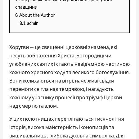
спадщини
8
About the Author
8.1
admin
Хоругви — це священні церковні знамена, які 
несуть зображення Христа, Богородиці чи 
улюблених святих і стають невід’ємною частиною 
кожного хресного ходу та великого богослужіння. 
Вони колихаються на вітрі, наче живі свідки 
перемоги світла над темрявою, і нагадують 
кожному учаснику процесії про тріумф Церкви 
над смертю та злом.
У цих полотнищах переплітаються тисячолітня 
історія, висока майстерність іконописців та 
вишивальниць, глибока духовна символіка. Для 