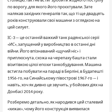
по ворогу, для якого його проєктували. Зате
налякав західних генералів так, що ті ще двадцять
років конструювали свої машини з оглядкою на
цей силует.
ІС-3 — це останній важкий танк радянської серії
«ИС», запущений у виробництво в останні дні
війни. Його впізнаваний «щучий ніс» і
приплюснута, схожа на черепаху башта стали
візитівкою цілої епохи танкобудування. Машина
встигла побувати на параді в Берліні, в Будапешті
1956-го, на Синайському півострові 1967-го — і
навіть, хоч як дивно це звучить, у бойових діях на
Донбасі 2014 року.
Розберемо детально, як народився цей сталевий
«хижак», чому його конструкція виявилася