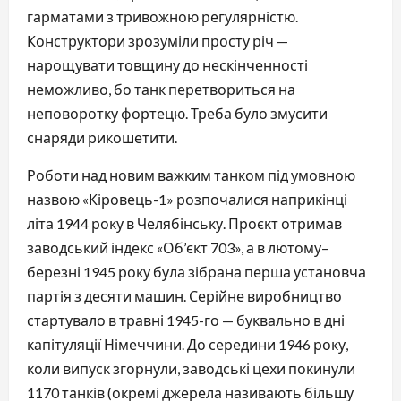
гарматами з тривожною регулярністю.
Конструктори зрозуміли просту річ —
нарощувати товщину до нескінченності
неможливо, бо танк перетвориться на
неповоротку фортецю. Треба було змусити
снаряди рикошетити.
Роботи над новим важким танком під умовною
назвою «Кіровець-1» розпочалися наприкінці
літа 1944 року в Челябінську. Проєкт отримав
заводський індекс «Об’єкт 703», а в лютому–
березні 1945 року була зібрана перша установча
партія з десяти машин. Серійне виробництво
стартувало в травні 1945-го — буквально в дні
капітуляції Німеччини. До середини 1946 року,
коли випуск згорнули, заводські цехи покинули
1170 танків (окремі джерела називають більшу