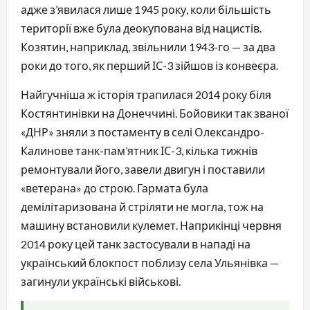
адже з’явилася лише 1945 року, коли більшість
території вже була деокупована від нацистів.
Козятин, наприклад, звільнили 1943-го — за два
роки до того, як перший ІС-3 зійшов із конвеєра.
Найгучніша ж історія трапилася 2014 року біля
Костянтинівки на Донеччині. Бойовики так званої
«ДНР» зняли з постаменту в селі Олександро-
Калинове танк-пам’ятник ІС-3, кілька тижнів
ремонтували його, завели двигун і поставили
«ветерана» до строю. Гармата була
демілітаризована й стріляти не могла, тож на
машину встановили кулемет. Наприкінці червня
2014 року цей танк застосували в нападі на
український блокпост поблизу села Ульянівка —
загинули українські військові.