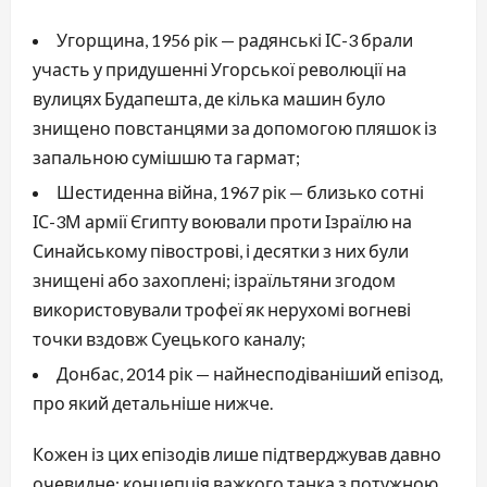
Угорщина, 1956 рік — радянські ІС-3 брали
участь у придушенні Угорської революції на
вулицях Будапешта, де кілька машин було
знищено повстанцями за допомогою пляшок із
запальною сумішшю та гармат;
Шестиденна війна, 1967 рік — близько сотні
ІС-3М армії Єгипту воювали проти Ізраїлю на
Синайському півострові, і десятки з них були
знищені або захоплені; ізраїльтяни згодом
використовували трофеї як нерухомі вогневі
точки вздовж Суецького каналу;
Донбас, 2014 рік — найнесподіваніший епізод,
про який детальніше нижче.
Кожен із цих епізодів лише підтверджував давно
очевидне: концепція важкого танка з потужною