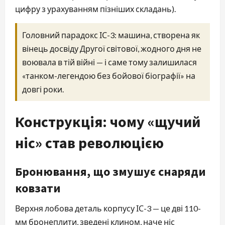
цифру з урахуванням пізніших складань).
Головний парадокс ІС-3: машина, створена як
вінець досвіду Другої світової, жодного дня не
воювала в тій війні — і саме тому залишилася
«танком-легендою без бойової біографії» на
довгі роки.
Конструкція: чому «щучий
ніс» став революцією
Бронювання, що змушує снаряди
ковзати
Верхня лобова деталь корпусу ІС-3 — це дві 110-
мм бронеплити, зведені клином, наче ніс