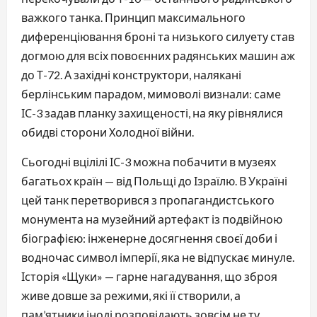
важкого танка. Принцип максимального
диференціювання броні та низького силуету став
догмою для всіх повоєнних радянських машин аж
до Т-72. А західні конструктори, налякані
берлінським парадом, мимоволі визнали: саме
ІС-3 задав планку захищеності, на яку рівнялися
обидві сторони Холодної війни.
Сьогодні вцілілі ІС-3 можна побачити в музеях
багатьох країн — від Польщі до Ізраїлю. В Україні
цей танк перетворився з пропагандистського
монумента на музейний артефакт із подвійною
біографією: інженерне досягнення своєї доби і
водночас символ імперії, яка не відпускає минуле.
Історія «Щуки» — гарне нагадування, що зброя
живе довше за режими, які її створили, а
пам’ятники іноді розповідають зовсім не ту