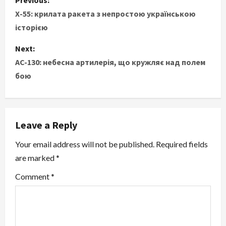
o
Х-55: крилата ракета з непростою українською
історією
s
Next:
t
AC-130: небесна артилерія, що кружляє над полем
бою
n
a
v
Leave a Reply
i
Your email address will not be published.
Required fields
are marked
*
g
Comment
*
a
t