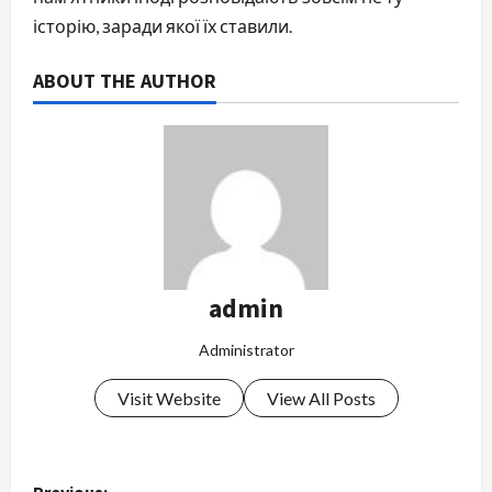
історію, заради якої їх ставили.
ABOUT THE AUTHOR
admin
Administrator
Visit Website
View All Posts
P
Previous: