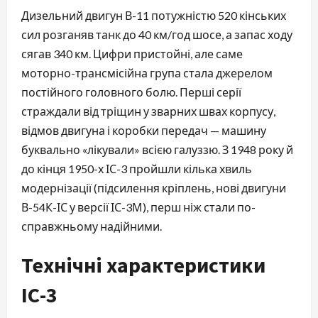
Дизельний двигун В-11 потужністю 520 кінських
сил розганяв танк до 40 км/год шосе, а запас ходу
сягав 340 км. Цифри пристойні, але саме
моторно-трансмісійна група стала джерелом
постійного головного болю. Перші серії
страждали від тріщин у зварних швах корпусу,
відмов двигуна і коробки передач — машину
буквально «лікували» всією галуззю. З 1948 року й
до кінця 1950-х ІС-3 пройшли кілька хвиль
модернізації (підсилення кріплень, нові двигуни
В-54К-ІС у версії ІС-3М), перш ніж стали по-
справжньому надійними.
Технічні характеристики
ІС-3