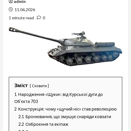
admin
11.06.2026
1 minute read
0
Зміст
Сховати
1
Народження «Щуки»: від Курської дуги до
Об’єкта 703
2
Конструкція: чому «щучий ніс» став революцією
2.1
Бронювання, що змушує снаряди ковзати
2.2
Озброєння та екіпаж