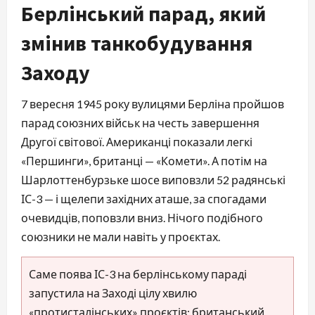
Берлінський парад, який
змінив танкобудування
Заходу
7 вересня 1945 року вулицями Берліна пройшов
парад союзних військ на честь завершення
Другої світової. Американці показали легкі
«Першинги», британці — «Комети». А потім на
Шарлоттенбурзьке шосе виповзли 52 радянські
ІС-3 — і щелепи західних аташе, за спогадами
очевидців, поповзли вниз. Нічого подібного
союзники не мали навіть у проєктах.
Саме поява ІС-3 на берлінському параді
запустила на Заході цілу хвилю
«протисталінських» проєктів: британський