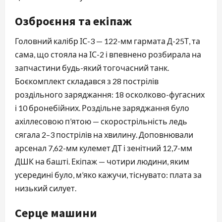
Озброєння та екіпаж
Головний калібр ІС-3 — 122-мм гармата Д-25Т, та
сама, що стояла на ІС-2 і впевнено розбирала на
запчастини будь-який тогочасний танк.
Боєкомплект складався з 28 пострілів
роздільного заряджання: 18 осколково-фугасних
і 10 бронебійних. Роздільне заряджання було
ахіллесовою п’ятою — скорострільність ледь
сягала 2–3 пострілів на хвилину. Доповнювали
арсенал 7,62-мм кулемет ДТ і зенітний 12,7-мм
ДШК на башті. Екіпаж — чотири людини, яким
усередині було, м’яко кажучи, тіснувато: плата за
низький силует.
Серце машини