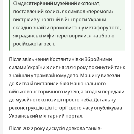
Сімдесятирічний музейний експонат,
поставлений колись як символ «перемоги»,
вистрілив у новітній війні проти України —
складно знайти промовистішу метафору того,
як радянські міфи перетворилися на зброю
російської агресії.
Після звільнення Костянтинівки Збройними
силами України 8 липня 2014 року покинутий танк
знайшли у трамвайному депо. Машину вивезли
до Києва й виставили біля Національного
військово-історичного музею, а згодом передали
до музейної експозиції просто неба. Детальну
реконструкцію цієї історії свого часу опублікував
Український мілітарний портал.
Після 2022 року дискусія довкола танків-