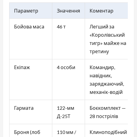
Параметр
Значення
Коментар
Бойова маса
46 т
Легший за
«Королівський
тигр» майже на
третину
Екіпаж
4 особи
Командир,
навідник,
заряджаючий,
механік-водій
Гармата
122-мм
Боєкомплект —
Д-25Т
28 пострілів
Броня (лоб
110 мм /
Клиноподібний