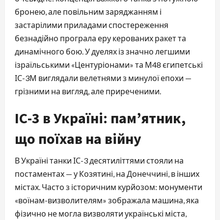
бронею, але повільним заряджанням і
застарілими приладами спостереження
безнадійно програла еру керованих ракет та
динамічного бою. У дуелях із значно легшими
ізраїльськими «Центуріонами» та М48 єгипетські
ІС-3М виглядали велетнями з минулої епохи —
грізними на вигляд, але приреченими.
ІС-3 в Україні: пам’ятник,
що поїхав на війну
В Україні танки ІС-3 десятиліттями стояли на
постаментах — у Козятині, на Донеччині, в інших
містах. Часто з історичним курйозом: монументи
«воїнам-визволителям» зображала машина, яка
фізично не могла визволяти українські міста,