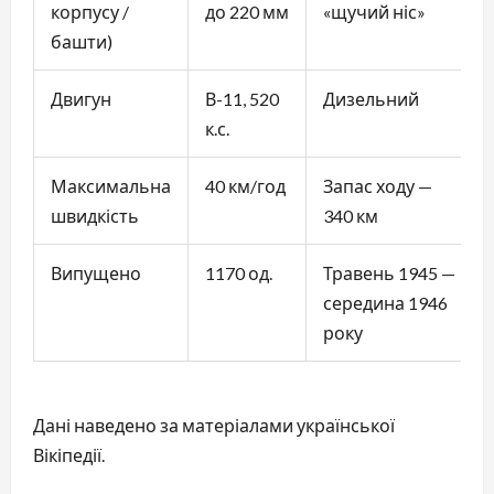
корпусу /
до 220 мм
«щучий ніс»
башти)
Двигун
В-11, 520
Дизельний
к.с.
Максимальна
40 км/год
Запас ходу —
швидкість
340 км
Випущено
1170 од.
Травень 1945 —
середина 1946
року
Дані наведено за матеріалами української
Вікіпедії.