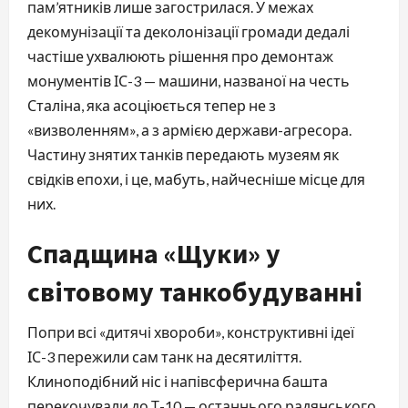
пам’ятників лише загострилася. У межах
декомунізації та деколонізації громади дедалі
частіше ухвалюють рішення про демонтаж
монументів ІС-3 — машини, названої на честь
Сталіна, яка асоціюється тепер не з
«визволенням», а з армією держави-агресора.
Частину знятих танків передають музеям як
свідків епохи, і це, мабуть, найчесніше місце для
них.
Спадщина «Щуки» у
світовому танкобудуванні
Попри всі «дитячі хвороби», конструктивні ідеї
ІС-3 пережили сам танк на десятиліття.
Клиноподібний ніс і напівсферична башта
перекочували до Т-10 — останнього радянського