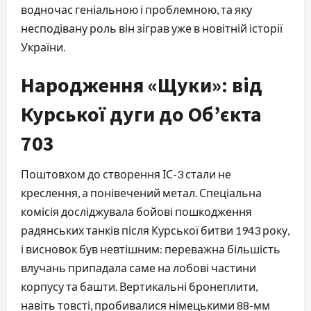
водночас геніальною і проблемною, та яку
несподівану роль він зіграв уже в новітній історії
України.
Народження «Щуки»: від
Курської дуги до Об’єкта
703
Поштовхом до створення ІС-3 стали не
креслення, а понівечений метал. Спеціальна
комісія досліджувала бойові пошкодження
радянських танків після Курської битви 1943 року,
і висновок був невтішним: переважна більшість
влучань припадала саме на лобові частини
корпусу та башти. Вертикальні бронеплити,
навіть товсті, пробивалися німецькими 88-мм