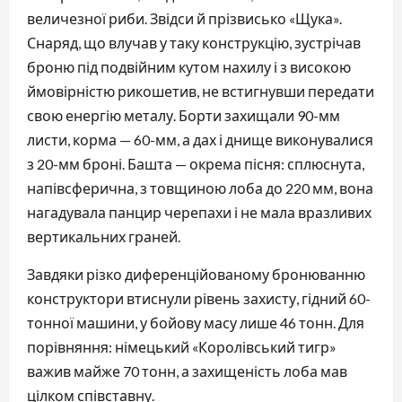
величезної риби. Звідси й прізвисько «Щука».
Снаряд, що влучав у таку конструкцію, зустрічав
броню під подвійним кутом нахилу і з високою
ймовірністю рикошетив, не встигнувши передати
свою енергію металу. Борти захищали 90-мм
листи, корма — 60-мм, а дах і днище виконувалися
з 20-мм броні. Башта — окрема пісня: сплюснута,
напівсферична, з товщиною лоба до 220 мм, вона
нагадувала панцир черепахи і не мала вразливих
вертикальних граней.
Завдяки різко диференційованому бронюванню
конструктори втиснули рівень захисту, гідний 60-
тонної машини, у бойову масу лише 46 тонн. Для
порівняння: німецький «Королівський тигр»
важив майже 70 тонн, а захищеність лоба мав
цілком співставну.