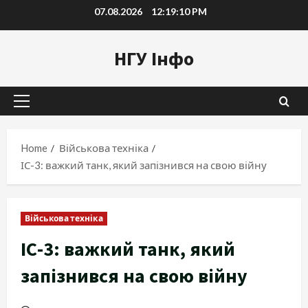
Skip
07.08.2026
12:19:11 PM
to
content
НГУ Інфо
Primary
Menu
Home
Військова техніка
ІС-3: важкий танк, який запізнився на свою війну
Військова техніка
ІС-3: важкий танк, який
запізнився на свою війну