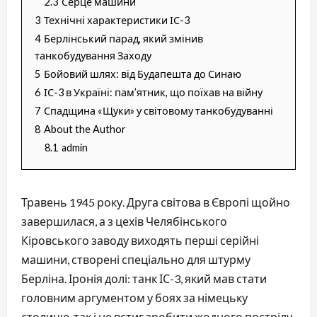
2.3
Серце машини
3
Технічні характеристики ІС-3
4
Берлінський парад, який змінив
танкобудування Заходу
5
Бойовий шлях: від Будапешта до Синаю
6
ІС-3 в Україні: пам’ятник, що поїхав на війну
7
Спадщина «Щуки» у світовому танкобудуванні
8
About the Author
8.1
admin
Травень 1945 року. Друга світова в Європі щойно
завершилася, а з цехів Челябінського
Кіровського заводу виходять перші серійні
машини, створені спеціально для штурму
Берліна. Іронія долі: танк ІС-3, який мав стати
головним аргументом у боях за німецьку
столицю, так і не встиг зробити жодного пострілу