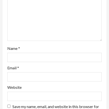
i
o
n
Name
*
Email
*
Website
Save my name, email, and website in this browser for