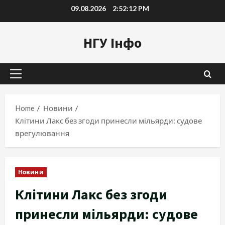
Skip
09.08.2026
2:52:13 PM
to
content
НГУ Інфо
Primary
Menu
Home
Новини
Клітини Лакс без згоди принесли мільярди: судове
врегулювання
Новини
Клітини Лакс без згоди
принесли мільярди: судове