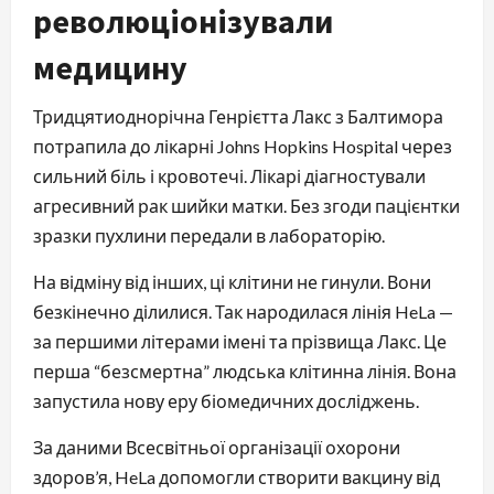
революціонізували
медицину
Тридцятиоднорічна Генрієтта Лакс з Балтимора
потрапила до лікарні Johns Hopkins Hospital через
сильний біль і кровотечі. Лікарі діагностували
агресивний рак шийки матки. Без згоди пацієнтки
зразки пухлини передали в лабораторію.
На відміну від інших, ці клітини не гинули. Вони
безкінечно ділилися. Так народилася лінія HeLa —
за першими літерами імені та прізвища Лакс. Це
перша “безсмертна” людська клітинна лінія. Вона
запустила нову еру біомедичних досліджень.
За даними Всесвітньої організації охорони
здоров’я, HeLa допомогли створити вакцину від