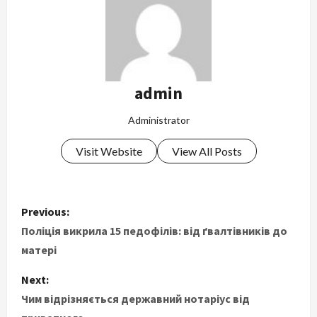
admin
Administrator
Visit Website
View All Posts
P
Previous:
o
Поліція викрила 15 педофілів: від ґвалтівників до
матері
s
Next:
t
Чим відрізняється державний нотаріус від