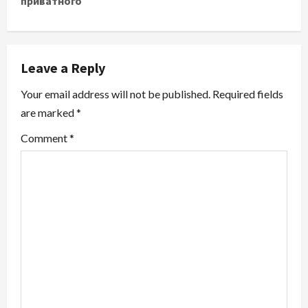
приватного
n
a
v
Leave a Reply
i
Your email address will not be published.
Required fields
are marked
*
g
Comment
*
a
t
i
o
n