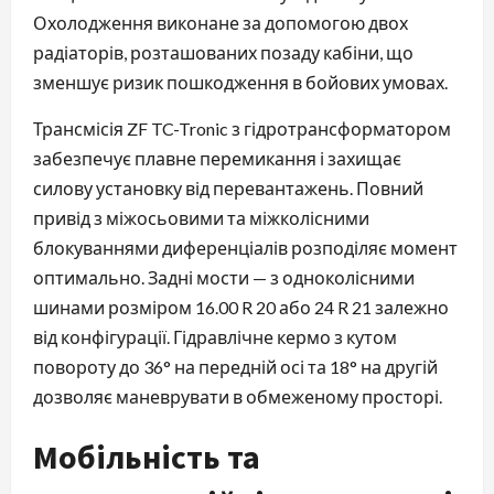
Охолодження виконане за допомогою двох
радіаторів, розташованих позаду кабіни, що
зменшує ризик пошкодження в бойових умовах.
Трансмісія ZF TC-Tronic з гідротрансформатором
забезпечує плавне перемикання і захищає
силову установку від перевантажень. Повний
привід з міжосьовими та міжколісними
блокуваннями диференціалів розподіляє момент
оптимально. Задні мости — з одноколісними
шинами розміром 16.00 R 20 або 24 R 21 залежно
від конфігурації. Гідравлічне кермо з кутом
повороту до 36° на передній осі та 18° на другій
дозволяє маневрувати в обмеженому просторі.
Мобільність та