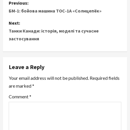
P
Previous:
o
БМ-1: бойова машина ТОС-1А «Солнцепёк»
s
Next:
Танки Канади: історія, моделі та сучасне
t
застосування
n
a
Leave a Reply
v
Your email address will not be published.
Required fields
i
are marked
*
g
Comment
*
a
t