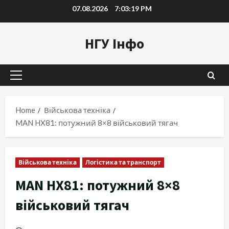
Skip
07.08.2026
7:03:20 PM
to
content
НГУ Інфо
Primary
Menu
Home
Військова техніка
MAN HX81: потужний 8×8 військовий тягач
Військова техніка
Логістика та транспорт
MAN HX81: потужний 8×8
військовий тягач