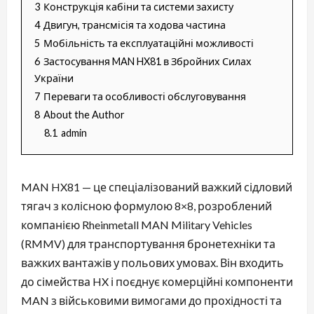
3
Конструкція кабіни та системи захисту
4
Двигун, трансмісія та ходова частина
5
Мобільність та експлуатаційні можливості
6
Застосування MAN HX81 в Збройних Силах
України
7
Переваги та особливості обслуговування
8
About the Author
8.1
admin
MAN HX81 — це спеціалізований важкий сідловий
тягач з колісною формулою 8×8, розроблений
компанією Rheinmetall MAN Military Vehicles
(RMMV) для транспортування бронетехніки та
важких вантажів у польових умовах. Він входить
до сімейства HX і поєднує комерційні компоненти
MAN з військовими вимогами до прохідності та