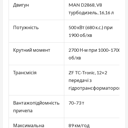
Двигун
MAN D2868, V8
турбодизель, 16,16 л
Потужність
500 кВт (680 к.с.) при
1900 об/хв
Крутний момент
2700 Н·м при 1000–1700
об/хв
Трансмісія
ZF TC-Tronic, 12+2
передачі з
гідротрансформатором
Вантажопідйомність
70–73 т
причепа
Максимальна
89 км/год