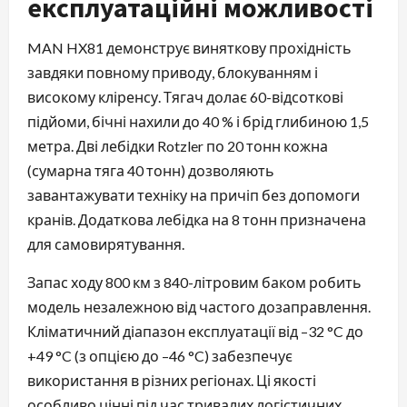
експлуатаційні можливості
MAN HX81 демонструє виняткову прохідність
завдяки повному приводу, блокуванням і
високому кліренсу. Тягач долає 60-відсоткові
підйоми, бічні нахили до 40 % і брід глибиною 1,5
метра. Дві лебідки Rotzler по 20 тонн кожна
(сумарна тяга 40 тонн) дозволяють
завантажувати техніку на причіп без допомоги
кранів. Додаткова лебідка на 8 тонн призначена
для самовирятування.
Запас ходу 800 км з 840-літровим баком робить
модель незалежною від частого дозаправлення.
Кліматичний діапазон експлуатації від –32 °C до
+49 °C (з опцією до –46 °C) забезпечує
використання в різних регіонах. Ці якості
особливо цінні під час тривалих логістичних