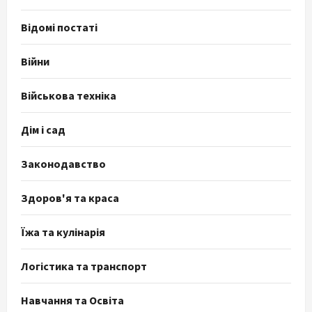
Відомі постаті
Війни
Військова техніка
Дім і сад
Законодавство
Здоров'я та краса
Їжа та кулінарія
Логістика та транспорт
Навчання та Освіта