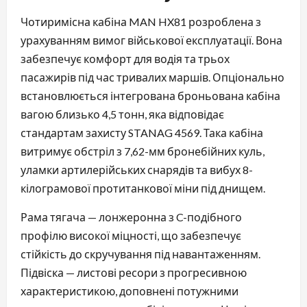
Чотиримісна кабіна MAN HX81 розроблена з
урахуванням вимог військової експлуатації. Вона
забезпечує комфорт для водія та трьох
пасажирів під час тривалих маршів. Опціонально
встановлюється інтегрована броньована кабіна
вагою близько 4,5 тонн, яка відповідає
стандартам захисту STANAG 4569. Така кабіна
витримує обстріл з 7,62-мм бронебійних куль,
уламки артилерійських снарядів та вибух 8-
кілограмової протитанкової міни під днищем.
Рама тягача — лонжеронна з C-подібного
профілю високої міцності, що забезпечує
стійкість до скручування під навантаженням.
Підвіска — листові ресори з прогресивною
характеристикою, доповнені потужними