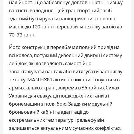
надійності, що забезпечує довговічність і низьку
вартість володіння. Цей транспортний засіб
здатний буксирувати напівпричепи з повною
масою до 130 тонн і перевозити техніку вагою до
70–73 тонн.
Його конструкція передбачає повний привід на
всі колеса, потужний дизельний двигун і систему
лебідок, які дозволяють самостійно
завантажувати вантаж або витягувати застряглу
техніку. MAN HX81 активно використовується в
арміях кількох країн, зокрема в Збройних Силах
України для евакуації пошкоджених танків і
бронемашин з поля бою. Завдяки модульній
броньованій кабіні та адаптації до
екстремальних температур і рельєфу він
залишається актуальним у сучасних конфліктах.