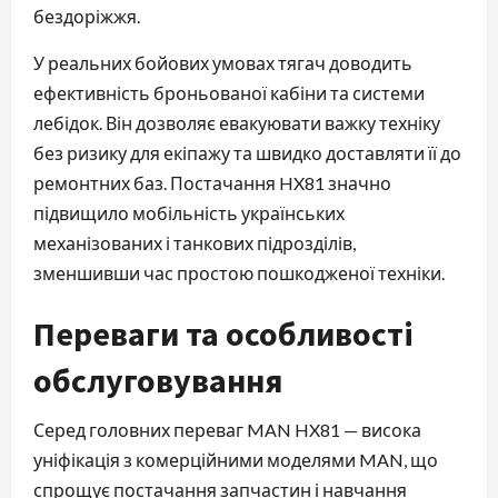
бездоріжжя.
У реальних бойових умовах тягач доводить
ефективність броньованої кабіни та системи
лебідок. Він дозволяє евакуювати важку техніку
без ризику для екіпажу та швидко доставляти її до
ремонтних баз. Постачання HX81 значно
підвищило мобільність українських
механізованих і танкових підрозділів,
зменшивши час простою пошкодженої техніки.
Переваги та особливості
обслуговування
Серед головних переваг MAN HX81 — висока
уніфікація з комерційними моделями MAN, що
спрощує постачання запчастин і навчання