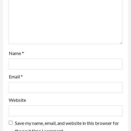
i
o
n
Name
*
Email
*
Website
Save my name, email, and website in this browser for
the next time I comment.