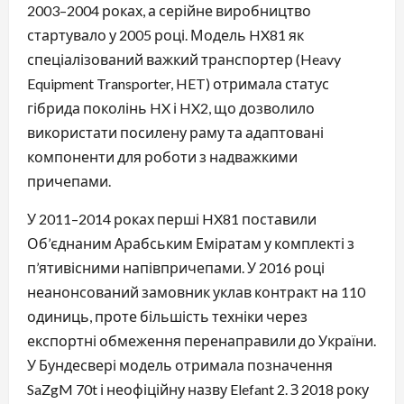
2003–2004 роках, а серійне виробництво
стартувало у 2005 році. Модель HX81 як
спеціалізований важкий транспортер (Heavy
Equipment Transporter, HET) отримала статус
гібрида поколінь HX і HX2, що дозволило
використати посилену раму та адаптовані
компоненти для роботи з надважкими
причепами.
У 2011–2014 роках перші HX81 поставили
Об’єднаним Арабським Еміратам у комплекті з
п’ятивісними напівпричепами. У 2016 році
неанонсований замовник уклав контракт на 110
одиниць, проте більшість техніки через
експортні обмеження перенаправили до України.
У Бундесвері модель отримала позначення
SaZgM 70t і неофіційну назву Elefant 2. З 2018 року