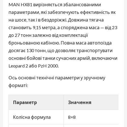
MAN HX81 вирізняється збалансованими
параметрами, які забезпечують ефективність як
на шосе, так і в бездоріжжі. Довжина тягача
становить 9,15 метра, а споряджена маса — від 23
до 27 тонн залежно від комплектації
броньованою кабіною. Повна маса автопоїзда
досягає 130 тонн, що дозволяє транспортувати
основні бойові танки сучасних армій, включаючи
Leopard 2 або PzH 2000.
Ось основні технічні параметри у зручному
форматі:
Параметр
Значення
Колісна формула
8×8