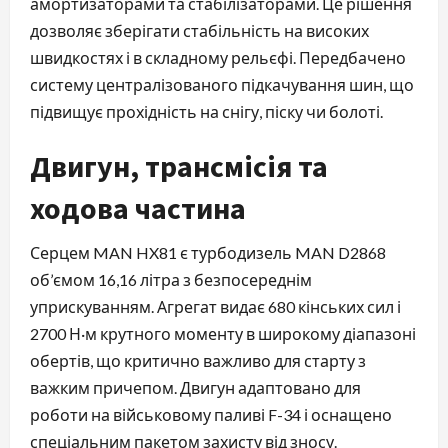
амортизаторами та стабілізаторами. Це рішення
дозволяє зберігати стабільність на високих
швидкостях і в складному рельєфі. Передбачено
систему централізованого підкачування шин, що
підвищує прохідність на снігу, піску чи болоті.
Двигун, трансмісія та
ходова частина
Серцем MAN HX81 є турбодизель MAN D2868
об’ємом 16,16 літра з безпосереднім
уприскуванням. Агрегат видає 680 кінських сил і
2700 Н·м крутного моменту в широкому діапазоні
обертів, що критично важливо для старту з
важким причепом. Двигун адаптовано для
роботи на військовому паливі F-34 і оснащено
спеціальним пакетом захисту від зносу.