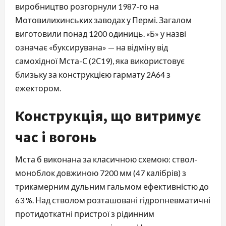
виробництво розгорнули 1987-го на
Мотовилихинських заводах у Пермі. Загалом
виготовили понад 1200 одиниць. «Б» у назві
означає «буксирувана» — на відміну від
самохідної Мста-С (2С19), яка використовує
близьку за конструкцією гармату 2А64 з
ежектором.
Конструкція, що витримує
час і вогонь
Мста б виконана за класичною схемою: ствол-
моноблок довжиною 7200 мм (47 калібрів) з
трикамерним дульним гальмом ефективністю до
63 %. Над стволом розташовані гідропневматичні
протидоткатні пристрої з рідинним