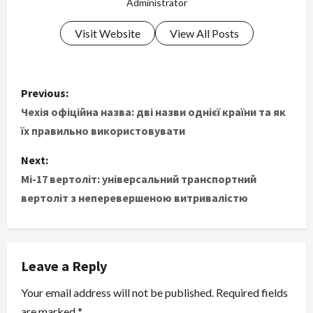
Administrator
Visit Website
View All Posts
P
Previous:
o
Чехія офіційна назва: дві назви однієї країни та як
їх правильно використовувати
s
Next:
t
Мі-17 вертоліт: універсальний транспортний
вертоліт з неперевершеною витривалістю
n
a
v
Leave a Reply
i
Your email address will not be published.
Required fields
are marked
*