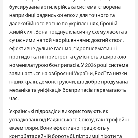
буксирувана артилерійська система, створена
наприкінці радянської епохи для точного та
далекобійного вогню по укріпленнях, броні й
живій силі. Вона поєднує класичну схему лафета з
сучасними на той час рішеннями: довгий ствол,
ефективне дульне гальмо, гідропневматичні
протидоткатні пристрої та сумісність з широкою
номенклатурою боєприпасів. У 2026 році система
залишається на озброєнні України, Росії та низки
інших країн, демонструючи, що добре продумана
механіка та уніфікація боєприпасів перемагають
час.
Українські підрозділи використовують як
успадковані від Радянського Союзу, так і трофейні
екземпляри. Вони ефективно працюють у
контрбатарейній боротьбі, підтримці піхоти та