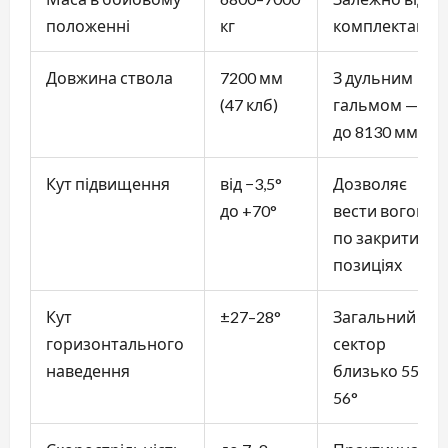
положенні
кг
комплектації
Довжина ствола
7200 мм
З дульним
(47 клб)
гальмом —
до 8130 мм
Кут підвищення
від −3,5°
Дозволяє
до +70°
вести вогонь
по закритих
позиціях
Кут
±27–28°
Загальний
горизонтального
сектор
наведення
близько 55–
56°