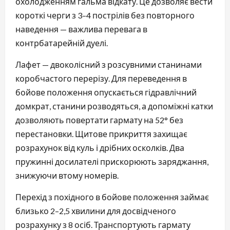
охолодженням гальма відкату. Це дозволяє вести
короткі черги з 3–4 пострілів без повторного
наведення — важлива перевага в
контрбатарейній дуелі.
Лафет — двоколісний з розсувними станинами
коробчастого перерізу. Для переведення в
бойове положення опускається гідравлічний
домкрат, станини розводяться, а допоміжні катки
дозволяють повертати гармату на 52° без
перестановки. Щитове прикриття захищає
розрахунок від куль і дрібних осколків. Два
пружинні досилателі прискорюють заряджання,
знижуючи втому номерів.
Перехід з похідного в бойове положення займає
близько 2–2,5 хвилини для досвідченого
розрахунку з 8 осіб. Транспортують гармату