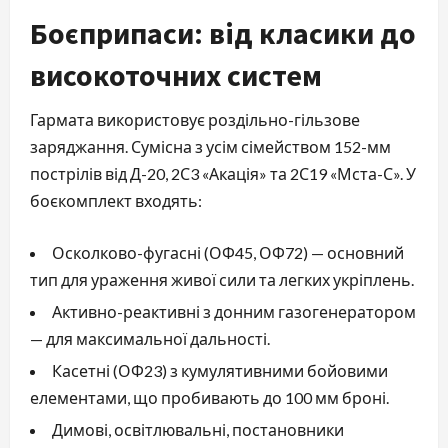
Боєприпаси: від класики до
високоточних систем
Гармата використовує роздільно-гільзове
заряджання. Сумісна з усім сімейством 152-мм
пострілів від Д-20, 2С3 «Акація» та 2С19 «Мста-С». У
боєкомплект входять:
Осколково-фугасні (ОФ45, ОФ72) — основний
тип для ураження живої сили та легких укріплень.
Активно-реактивні з донним газогенератором
— для максимальної дальності.
Касетні (ОФ23) з кумулятивними бойовими
елементами, що пробивають до 100 мм броні.
Димові, освітлювальні, постановники