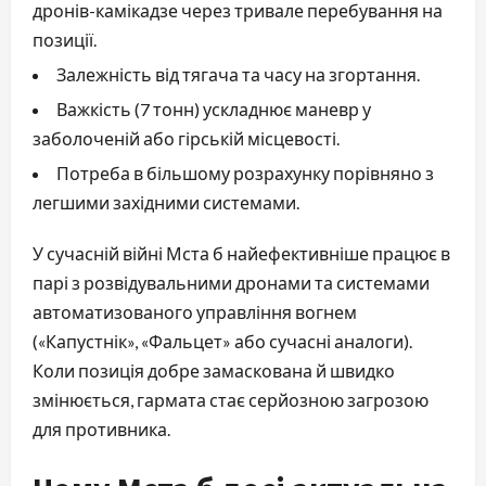
дронів-камікадзе через тривале перебування на
позиції.
Залежність від тягача та часу на згортання.
Важкість (7 тонн) ускладнює маневр у
заболоченій або гірській місцевості.
Потреба в більшому розрахунку порівняно з
легшими західними системами.
У сучасній війні Мста б найефективніше працює в
парі з розвідувальними дронами та системами
автоматизованого управління вогнем
(«Капустнік», «Фальцет» або сучасні аналоги).
Коли позиція добре замаскована й швидко
змінюється, гармата стає серйозною загрозою
для противника.