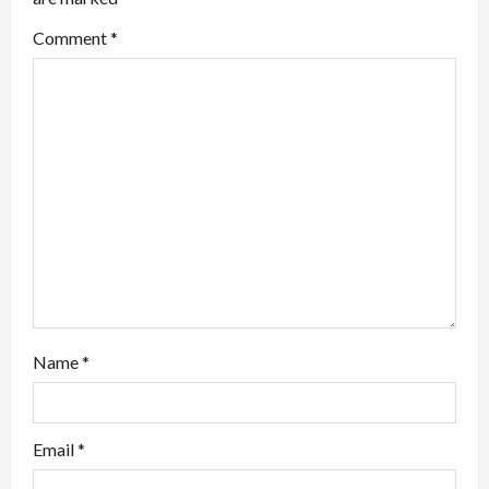
g
Comment
*
a
t
i
o
n
Name
*
Email
*