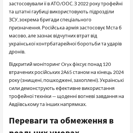
застосовували її в АТО/ООС. З 2022 року трофейні
та штатні гаубиці використовують підрозділи
ЗСУ, зокрема бригади спеціального
призначення. Російська армія застосовує Мста б
масово, але зазнає відчутних втрат від
української контрбатарейної боротьби та ударів
дронів.
Відкритий моніторинг Oryx фіксує понад 120
втрачених російських 2А65 станом на кінець 2024
року (знищені, пошкоджені, захоплені). Українські
сили демонструють ефективне використання
трофейної техніки — щоденні вогневі завдання на
Авдіївському та інших напрямках.
Переваги та обмеження в
реальних умовах