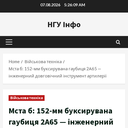
Skip
07.08.2026
5:26:10 AM
to
content
НГУ Інфо
Primary
Menu
Home
Військова техніка
Мста б: 152-мм буксирувана гаубиця 2А65 —
інженерний довговічний інструмент артилерії
Військова техніка
Мста б: 152-мм буксирувана
гаубиця 2А65 — інженерний