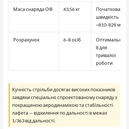
Маса снаряда ОФ
43,56 кг
Початкова
швидкість
~810–828 м/с
Розрахунок
6–8 осіб
Оптимально
8 для
тривалої
роботи
Кучність стрільби досягає високих показників
завдяки спеціально спроектованому снаряду з
покращеною аеродинамікою та стабільності
лафета — відхилення по дальності в межах
1/363 від дальності.