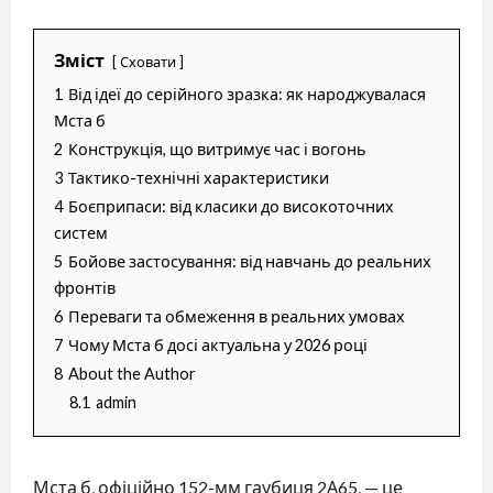
Зміст
Сховати
1
Від ідеї до серійного зразка: як народжувалася
Мста б
2
Конструкція, що витримує час і вогонь
3
Тактико-технічні характеристики
4
Боєприпаси: від класики до високоточних
систем
5
Бойове застосування: від навчань до реальних
фронтів
6
Переваги та обмеження в реальних умовах
7
Чому Мста б досі актуальна у 2026 році
8
About the Author
8.1
admin
Мста б, офіційно 152-мм гаубиця 2А65, — це