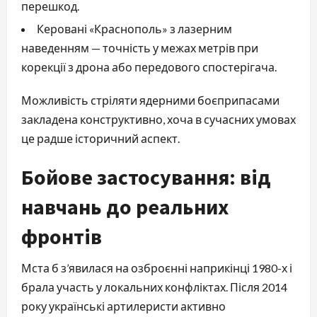
перешкод.
Керовані «Краснополь» з лазерним
наведенням — точність у межах метрів при
корекції з дрона або передового спостерігача.
Можливість стріляти ядерними боєприпасами
закладена конструктивно, хоча в сучасних умовах
це радше історичний аспект.
Бойове застосування: від
навчань до реальних
фронтів
Мста б з’явилася на озброєнні наприкінці 1980-х і
брала участь у локальних конфліктах. Після 2014
року українські артилеристи активно