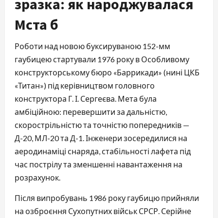
зразка: як народжувалася
Мста б
Роботи над новою буксируваною 152-мм
гаубицею стартували 1976 року в Особливому
конструкторському бюро «Баррикади» (нині ЦКБ
«Титан») під керівництвом головного
конструктора Г. І. Сергеєва. Мета була
амбіційною: перевершити за дальністю,
скорострільністю та точністю попередників —
Д-20, МЛ-20 та Д-1. Інженери зосередилися на
аеродинаміці снаряда, стабільності лафета під
час пострілу та зменшенні навантаження на
розрахунок.
Після випробувань 1986 року гаубицю прийняли
на озброєння Сухопутних військ СРСР. Серійне