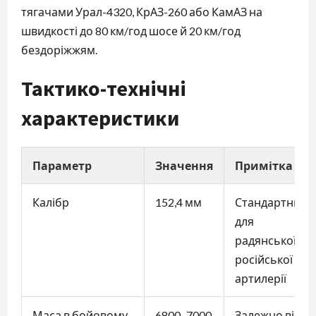
тягачами Урал-4320, КрАЗ-260 або КамАЗ на
швидкості до 80 км/год шосе й 20 км/год
бездоріжжям.
Тактико-технічні
характеристики
Параметр
Значення
Примітка
Калібр
152,4 мм
Стандартний
для
радянської/
російської
артилерії
Маса в бойовому
6800–7000
Залежно від