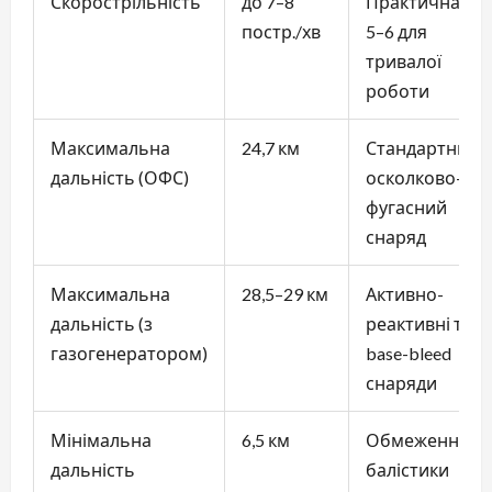
Скорострільність
до 7–8
Практична —
постр./хв
5–6 для
тривалої
роботи
Максимальна
24,7 км
Стандартний
дальність (ОФС)
осколково-
фугасний
снаряд
Максимальна
28,5–29 км
Активно-
дальність (з
реактивні та
газогенератором)
base-bleed
снаряди
Мінімальна
6,5 км
Обмеження
дальність
балістики