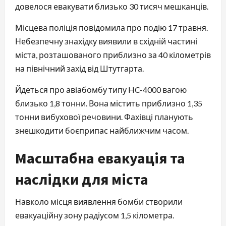
довелося евакувати близько 30 тисяч мешканців.
Місцева поліція повідомила про подію 17 травня.
Небезпечну знахідку виявили в східній частині
міста, розташованого приблизно за 40 кілометрів
на північний захід від Штутгарта.
Йдеться про авіабомбу типу HC-4000 вагою
близько 1,8 тонни. Вона містить приблизно 1,35
тонни вибухової речовини. Фахівці планують
знешкодити боєприпас найближчим часом.
Масштабна евакуація та
наслідки для міста
Навколо місця виявлення бомби створили
евакуаційну зону радіусом 1,5 кілометра.