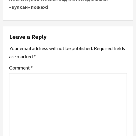
«вулкан» пожежі
n
a
v
Leave a Reply
i
Your email address will not be published.
Required fields
are marked
*
g
Comment
*
a
t
i
o
n