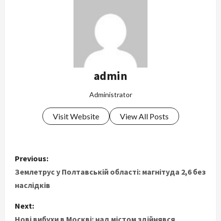
admin
Administrator
Visit Website
View All Posts
P
Previous:
o
Землетрус у Полтавській області: магнітуда 2,6 без
наслідків
s
Next:
t
Нові вибухи в Москві: над містом здійнявся