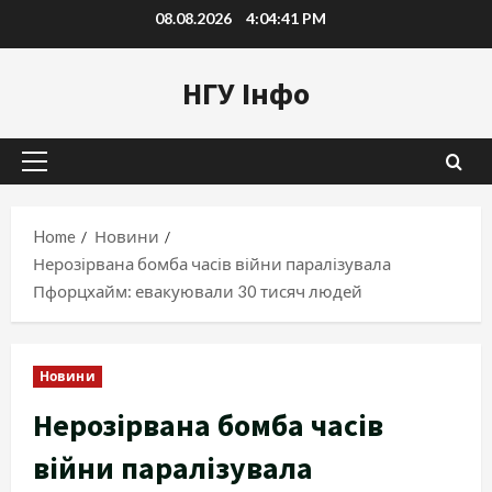
Skip
08.08.2026
4:04:42 PM
to
content
НГУ Інфо
Primary
Menu
Home
Новини
Нерозірвана бомба часів війни паралізувала
Пфорцхайм: евакуювали 30 тисяч людей
Новини
Нерозірвана бомба часів
війни паралізувала