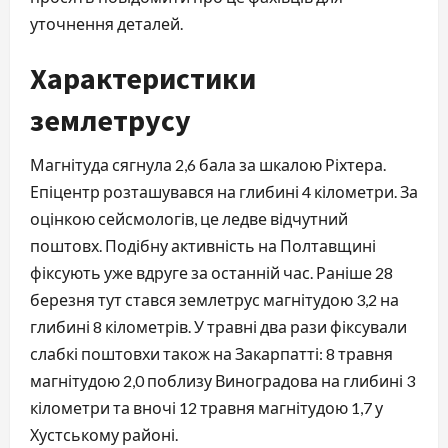
уточнення деталей.
Характеристики
землетрусу
Магнітуда сягнула 2,6 бала за шкалою Ріхтера.
Епіцентр розташувався на глибині 4 кілометри. За
оцінкою сейсмологів, це ледве відчутний
поштовх. Подібну активність на Полтавщині
фіксують уже вдруге за останній час. Раніше 28
березня тут стався землетрус магнітудою 3,2 на
глибині 8 кілометрів. У травні два рази фіксували
слабкі поштовхи також на Закарпатті: 8 травня
магнітудою 2,0 поблизу Виноградова на глибині 3
кілометри та вночі 12 травня магнітудою 1,7 у
Хустському районі.