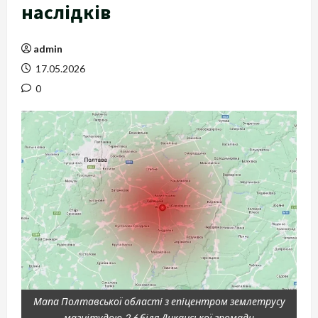
наслідків
admin
17.05.2026
0
Мапа Полтавської області з епіцентром землетрусу
магнітудою 2,6 біля Диканської громади