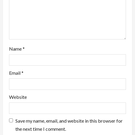
o
n
Name
*
Email
*
Website
Save my name, email, and website in this browser for
the next time I comment.