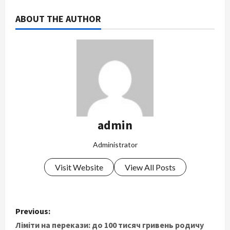
ABOUT THE AUTHOR
admin
Administrator
Visit Website
View All Posts
P
Previous:
o
Ліміти на перекази: до 100 тисяч гривень родичу