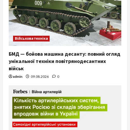
Військова техніка
БМД — бойова машина десанту: повний огляд
унікальної техніки повітрянодесантних
військ
admin
09.08.2026
0