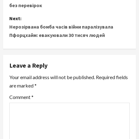
без перевірок
s
Next:
t
Нерозірвана бомба часів війни паралізувала
Пфорцхайм: евакуювали 30 тисяч людей
n
a
v
Leave a Reply
i
Your email address will not be published.
Required fields
are marked
*
g
Comment
*
a
t
i