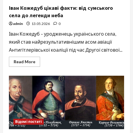
Іван Кожедуб цікаві факти: від сумського
села до легенди неба
admin
13.05.2026
0
Іван Кожедуб – уродженець українського села,
який став найрезультативнішим асом авіації
Антигітлерівської коаліції під час Другої світової...
Read
Read More
more
about
Іван
Кожедуб
цікаві
факти:
від
сумського
села
до
легенди
неба
Відомі постаті