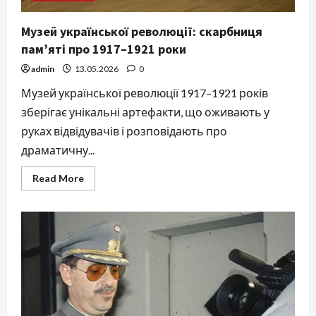
Музей української революції: скарбниця
пам’яті про 1917–1921 роки
admin
13.05.2026
0
Музей української революції 1917–1921 років
зберігає унікальні артефакти, що оживають у
руках відвідувачів і розповідають про
драматичну...
Read
Read More
more
about
Музей
української
революції:
скарбниця
пам’яті
про
1917–
1921
роки