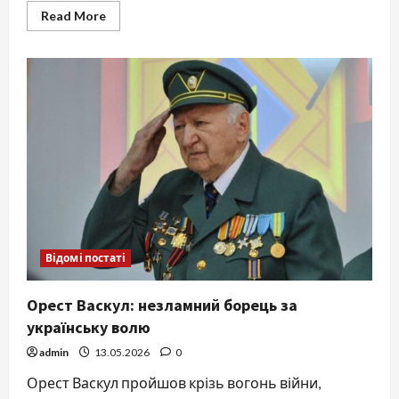
Read
Read More
more
about
Утиски
української
мови:
від
імперських
указів
до
сучасного
лінгвоциду
Відомі постаті
Орест Васкул: незламний борець за
українську волю
admin
13.05.2026
0
Орест Васкул пройшов крізь вогонь війни,