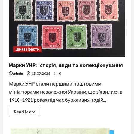
Цікаві факти
Марки УНР: історія, види та колекціонування
admin
13.05.2026
0
Марки УНР стали першими поштовими
мініатюрами незалежної України, що з’явилися в
1918–1921 роках під час бурхливих подій...
Read
Read More
more
about
Марки
УНР:
історія,