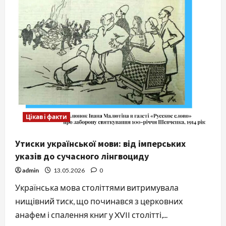
види
та
колекціонування
Цікаві факти
Утиски української мови: від імперських
указів до сучасного лінгвоциду
admin
13.05.2026
0
Українська мова століттями витримувала
нищівний тиск, що починався з церковних
анафем і спалення книг у XVII столітті,...