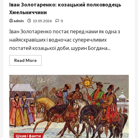
Іван Золотаренко: козацький полководець
Хмельниччини
admin
13.05.2026
0
Іван Золотаренко постає перед нами як одна з
найяскравіших і водночас суперечливих
постатей козацької доби, шурин Богдана...
Read
Read More
more
about
Іван
Золотаренко:
козацький
полководець
Хмельниччини
Цікаві факти