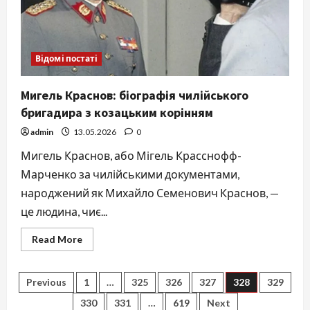
Відомі постаті
Мигель Краснов: біографія чилійського
бригадира з козацьким корінням
admin
13.05.2026
0
Мигель Краснов, або Мігель Красснофф-
Марченко за чилійськими документами,
народжений як Михайло Семенович Краснов, —
це людина, чиє...
Read
Read More
more
about
Мигель
Краснов:
Posts
Previous
1
…
325
326
327
328
329
біографія
чилійського
330
331
…
619
Next
бригадира