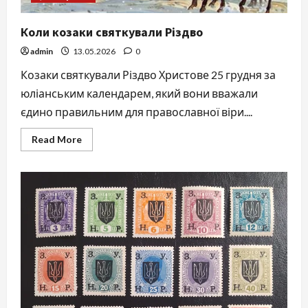
Коли козаки святкували Різдво
admin
13.05.2026
0
Козаки святкували Різдво Христове 25 грудня за
юліанським календарем, який вони вважали
єдино правильним для православної віри....
Read
Read More
more
about
Коли
козаки
святкували
Різдво