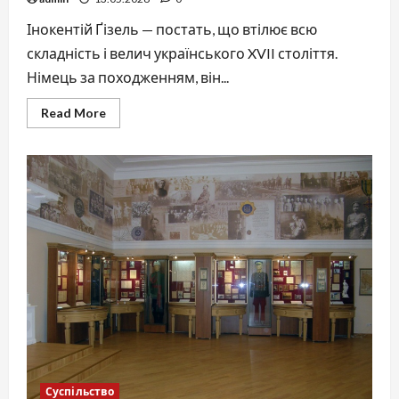
Інокентій Ґізель — постать, що втілює всю
складність і велич українського XVII століття.
Німець за походженням, він...
Read
Read More
more
about
Інокентій
Ґізель
Суспільство