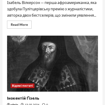
Ізабель Вілкерсон — перша афроамериканка, яка
здобула Пулітцерівську премію з журналістики,
авторка двох бестселерів, що змінили уявлення...
Read
Read More
more
about
Ізабель
Вілкерсон:
голос,
що
розкриває
приховані
ієрархії
Америки
Відомі постаті
Інокентій Ґізель
admin
13.05.2026
0