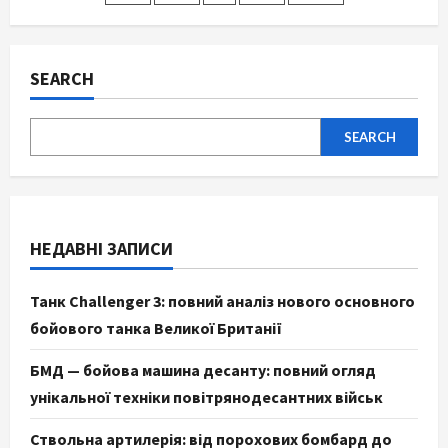
pagination
з
козацьким
корінням
SEARCH
SEARCH
НЕДАВНІ ЗАПИСИ
Танк Challenger 3: повний аналіз нового основного
бойового танка Великої Британії
БМД — бойова машина десанту: повний огляд
унікальної техніки повітрянодесантних військ
Ствольна артилерія: від порохових бомбард до