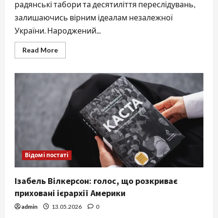
радянські табори та десятиліття переслідувань,
залишаючись вірним ідеалам незалежної
України. Народжений...
Read
Read More
more
about
Орест
Васкул:
незламний
борець
за
українську
волю
Відомі постаті
Ізабель Вілкерсон: голос, що розкриває
приховані ієрархії Америки
admin
13.05.2026
0