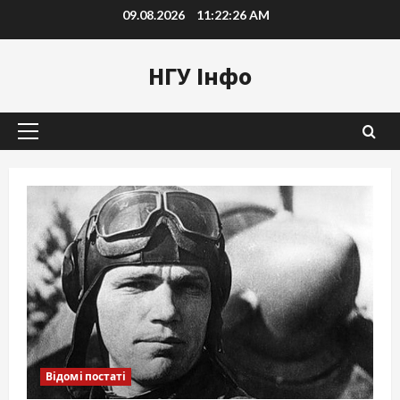
Skip
09.08.2026
11:22:27 AM
to
content
НГУ Інфо
Primary
Menu
Відомі постаті