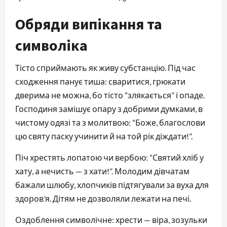
Обряди випікання та
символіка
Тісто сприймають як живу субстанцію. Під час
сходження панує тиша: сваритися, грюкати
дверима не можна, бо тісто “злякається” і опаде.
Господиня замішує опару з добрими думками, в
чистому одязі та з молитвою: “Боже, благослови
цю святу паску учинити й на той рік діждати!”.
Піч хрестять лопатою чи вербою: “Святий хліб у
хату, а нечисть — з хати!”. Молодим дівчатам
бажали шлюбу, хлопчиків підтягували за вуха для
здоров’я. Дітям не дозволяли лежати на печі.
Оздоблення символічне: хрести — віра, зозульки