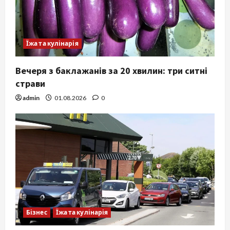
Їжа та кулінарія
Вечеря з баклажанів за 20 хвилин: три ситні
страви
admin
01.08.2026
0
Бізнес
Їжа та кулінарія