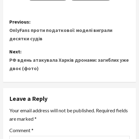
P
Previous:
o
OnlyFans проти податкової: моделі виграли
десятки судів
s
Next:
t
РФ вдень атакувала Харків дронами: загиблих уже
двоє (фото)
n
a
v
Leave a Reply
i
Your email address will not be published.
Required fields
are marked
*
g
Comment
*
a