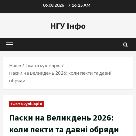
Skip
06.08.2026
7:16:26 AM
to
content
НГУ Інфо
Primary
Menu
Home
Їжа та кулінарія
Паски на Великдень 2026: коли пекти та давні
обряди
Їжа та кулінарія
Паски на Великдень 2026:
коли пекти та давні обряди