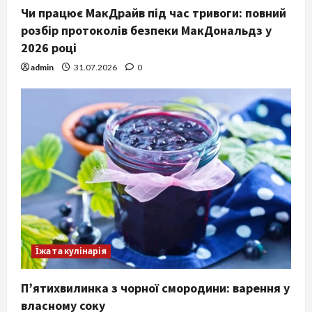
Чи працює МакДрайв під час тривоги: повний
розбір протоколів безпеки МакДональдз у
2026 році
admin
31.07.2026
0
Їжа та кулінарія
П’ятихвилинка з чорної смородини: варення у
власному соку