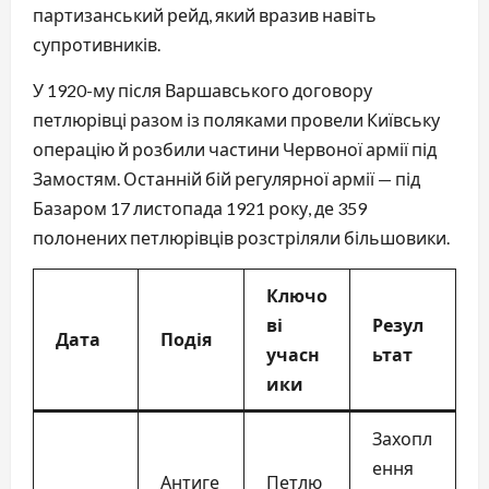
партизанський рейд, який вразив навіть
супротивників.
У 1920-му після Варшавського договору
петлюрівці разом із поляками провели Київську
операцію й розбили частини Червоної армії під
Замостям. Останній бій регулярної армії — під
Базаром 17 листопада 1921 року, де 359
полонених петлюрівців розстріляли більшовики.
Ключо
ві
Резул
Дата
Подія
учасн
ьтат
ики
Захопл
ення
Антиге
Петлю