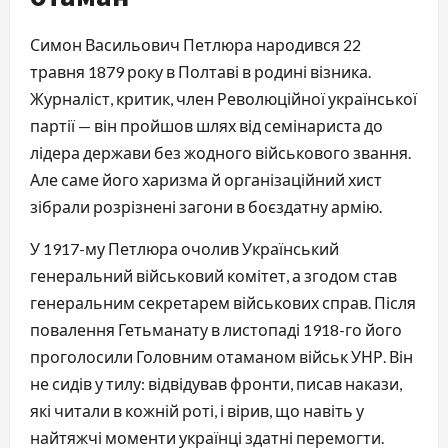
Симон Васильович Петлюра народився 22
травня 1879 року в Полтаві в родині візника.
Журналіст, критик, член Революційної української
партії — він пройшов шлях від семінариста до
лідера держави без жодного військового звання.
Але саме його харизма й організаційний хист
зібрали розрізнені загони в боєздатну армію.
У 1917-му Петлюра очолив Український
генеральний військовий комітет, а згодом став
генеральним секретарем військових справ. Після
повалення Гетьманату в листопаді 1918-го його
проголосили Головним отаманом військ УНР. Він
не сидів у тилу: відвідував фронти, писав накази,
які читали в кожній роті, і вірив, що навіть у
найтяжчі моменти українці здатні перемогти.