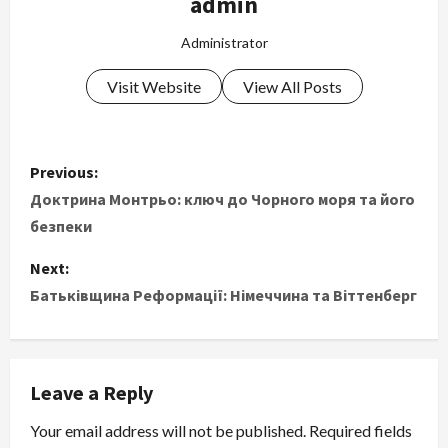
admin
Administrator
Visit Website
View All Posts
P
Previous:
o
Доктрина Монтрьо: ключ до Чорного моря та його
безпеки
s
Next:
t
Батьківщина Реформації: Німеччина та Віттенберг
n
a
Leave a Reply
v
Your email address will not be published.
Required fields