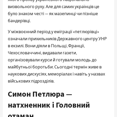
визвольного руху. Але для самих українців це
було знаком честі — як мазепинці чи пізніше
бандерівці.
У міжвоєнний період у еміграції «петлюрівці»
означали прихильників Державного центру УНР
в екзилі. Вони діяли в Польщі, Франції,
Чехословаччині, видавали газети,
організовували курси й готували молодь до
майбутньої боротьби. Сьогодні термін живе в
наукових дискусіях, меморіалах і навіть у назвах
військових підрозділів.
Симон Петлюра —
натхненник і Головний
отаман