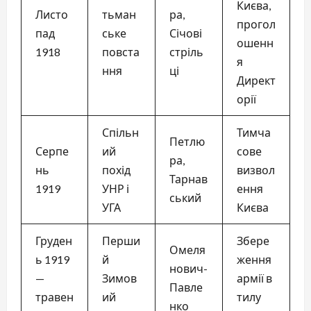
Києва,
Листо
тьман
ра,
прогол
пад
ське
Січові
ошенн
1918
повста
стріль
я
ння
ці
Директ
орії
Спільн
Тимча
Петлю
Серпе
ий
сове
ра,
нь
похід
визвол
Тарнав
1919
УНР і
ення
ський
УГА
Києва
Груден
Перши
Збере
Омеля
ь 1919
й
ження
нович-
—
Зимов
армії в
Павле
травен
ий
тилу
нко