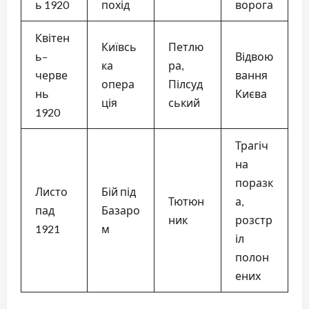
ь 1920
похід
ворога
Квітен
Київсь
Петлю
ь–
Відвою
ка
ра,
черве
вання
опера
Пілсуд
нь
Києва
ція
ський
1920
Трагіч
на
поразк
Листо
Бій під
Тютюн
а,
пад
Базаро
ник
розстр
1921
м
іл
полон
ених