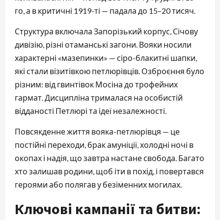
го, а в критичні 1919-ті — падала до 15–20 тисяч.
Структура включала Запорізький корпус, Січову
дивізію, різні отаманські загони. Вояки носили
характерні «мазепинки» — сіро-блакитні шапки,
які стали візитівкою петлюрівців. Озброєння було
різним: від гвинтівок Мосіна до трофейних
гармат. Дисципліна трималася на особистій
відданості Петлюрі та ідеї незалежності.
Повсякденне життя вояка-петлюрівця — це
постійні переходи, брак амуніції, холодні ночі в
окопах і надія, що завтра настане свобода. Багато
хто залишав родини, щоб іти в похід, і повертався
героями або полягав у безіменних могилах.
Ключові кампанії та битви: