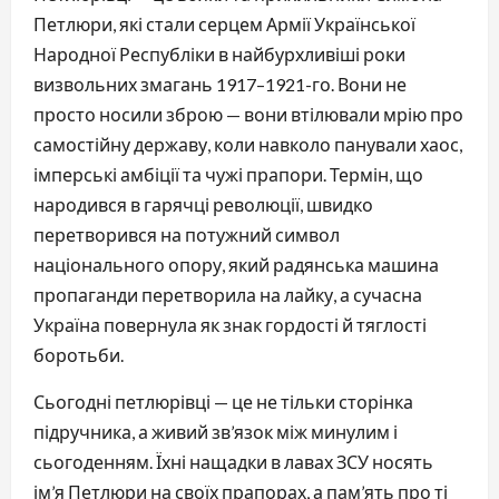
Петлюри, які стали серцем Армії Української
Народної Республіки в найбурхливіші роки
визвольних змагань 1917–1921-го. Вони не
просто носили зброю — вони втілювали мрію про
самостійну державу, коли навколо панували хаос,
імперські амбіції та чужі прапори. Термін, що
народився в гарячці революції, швидко
перетворився на потужний символ
національного опору, який радянська машина
пропаганди перетворила на лайку, а сучасна
Україна повернула як знак гордості й тяглості
боротьби.
Сьогодні петлюрівці — це не тільки сторінка
підручника, а живий зв’язок між минулим і
сьогоденням. Їхні нащадки в лавах ЗСУ носять
ім’я Петлюри на своїх прапорах, а пам’ять про ті