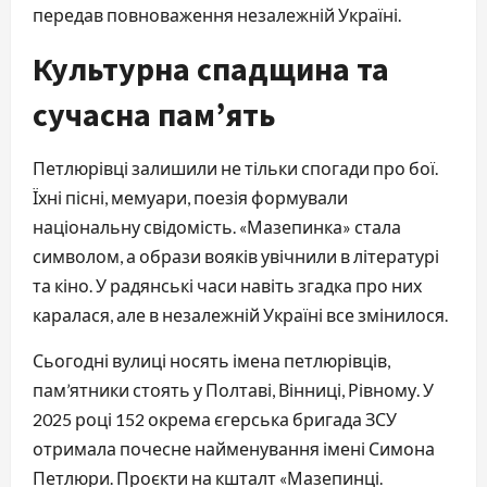
передав повноваження незалежній Україні.
Культурна спадщина та
сучасна пам’ять
Петлюрівці залишили не тільки спогади про бої.
Їхні пісні, мемуари, поезія формували
національну свідомість. «Мазепинка» стала
символом, а образи вояків увічнили в літературі
та кіно. У радянські часи навіть згадка про них
каралася, але в незалежній Україні все змінилося.
Сьогодні вулиці носять імена петлюрівців,
пам’ятники стоять у Полтаві, Вінниці, Рівному. У
2025 році 152 окрема єгерська бригада ЗСУ
отримала почесне найменування імені Симона
Петлюри. Проєкти на кшталт «Мазепинці.