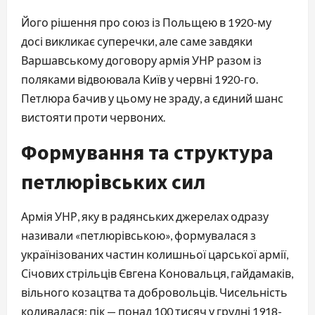
Його рішення про союз із Польщею в 1920-му
досі викликає суперечки, але саме завдяки
Варшавському договору армія УНР разом із
поляками відвоювала Київ у червні 1920-го.
Петлюра бачив у цьому не зраду, а єдиний шанс
вистояти проти червоних.
Формування та структура
петлюрівських сил
Армія УНР, яку в радянських джерелах одразу
називали «петлюрівською», формувалася з
українізованих частин колишньої царської армії,
Січових стрільців Євгена Коновальця, гайдамаків,
вільного козацтва та добровольців. Чисельність
коливалася: пік — понад 100 тисяч у грудні 1918-