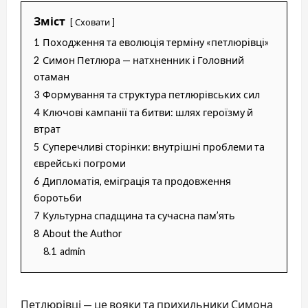
Зміст
Сховати
1
Походження та еволюція терміну «петлюрівці»
2
Симон Петлюра — натхненник і Головний
отаман
3
Формування та структура петлюрівських сил
4
Ключові кампанії та битви: шлях героїзму й
втрат
5
Суперечливі сторінки: внутрішні проблеми та
єврейські погроми
6
Дипломатія, еміграція та продовження
боротьби
7
Культурна спадщина та сучасна пам’ять
8
About the Author
8.1
admin
Петлюрівці — це вояки та прихильники Симона