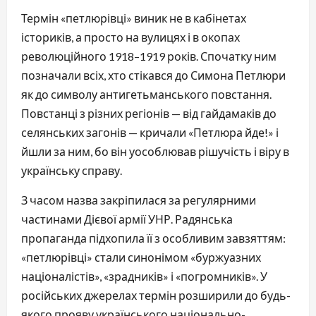
Термін «петлюрівці» виник не в кабінетах
істориків, а просто на вулицях і в окопах
революційного 1918–1919 років. Спочатку ним
позначали всіх, хто стікався до Симона Петлюри
як до символу антигетьманського повстання.
Повстанці з різних регіонів — від гайдамаків до
селянських загонів — кричали «Петлюра йде!» і
йшли за ним, бо він уособлював рішучість і віру в
українську справу.
З часом назва закріпилася за регулярними
частинами Дієвої армії УНР. Радянська
пропаганда підхопила її з особливим завзяттям:
«петлюрівці» стали синонімом «буржуазних
націоналістів», «зрадників» і «погромників». У
російських джерелах термін розширили до будь-
якого прояву українського національно-