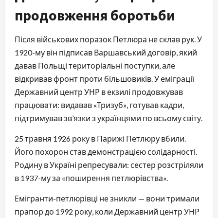
продовження боротьби
Після військових поразок Петлюра не склав рук. У
1920-му він підписав Варшавський договір, який
давав Польщі територіальні поступки, але
відкривав фронт проти більшовиків. У еміграції
Державний центр УНР в екзилі продовжував
працювати: видавав «Тризуб», готував кадри,
підтримував зв’язки з українцями по всьому світу.
25 травня 1926 року в Парижі Петлюру вбили.
Його похорон став демонстрацією солідарності.
Родину в Україні репресували: сестер розстріляли
в 1937-му за «поширення петлюрівства».
Емігранти-петлюрівці не зникли — вони тримали
прапор до 1992 року, коли Державний центр УНР