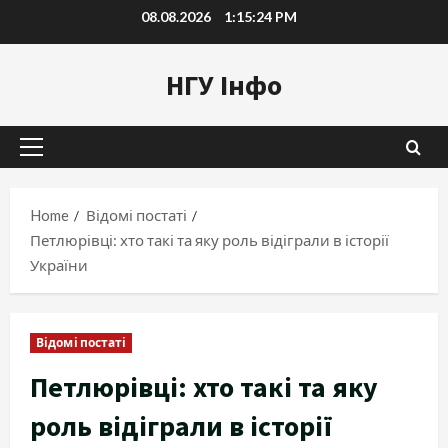
Skip
08.08.2026
1:15:25 PM
to
content
НГУ Інфо
Primary
Menu
Home
Відомі постаті
Петлюрівці: хто такі та яку роль відіграли в історії
України
Відомі постаті
Петлюрівці: хто такі та яку
роль відіграли в історії