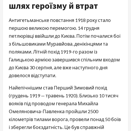
шлях героїзму й втрат
Антигетьманське повстання 1918 року стало
першою великою перемогою. 14 грудня
петлюрівці ввійшли до Києва. Потім почалися бої
з більшовиками Муравйова, денікінцями та
поляками. Літній похід 1919-го разом із
Галицькою армією завершився спільним входом
до Києва 30 серпня, але вже наступного дня
довелося відступати.
Найепічнішим став Перший Зимовий похід
(грудень 1919 — травень 1920). Близько 10 тисяч
вояків під проводом генерала Михайла
Омеляновича-Павленка пройшли 2500
кілометрів тилами ворога, провели понад 50 боїв
і зберегли боєздатність. Це був справжній