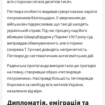
всіх сторонах сягала десятків тисяч.
Петлюра особисто видавав суворі накази: карати
погромників безпощадно. У зверненнях до
війська він підкреслював, що такі дії шкодять
українській справі. Під час процесу над його
вбивцею Шварцбардом у Парижі 1927 року суд
виправдав обвинуваченого, але історики
(зокрема Т. Гунчак) доводять непричетність
Петлюри до систематичних антисемітських дій.
Радянська пропаганда використала цю трагедію
на повну, створивши образ «петлюрівця-
погромника». Насправді більшість петлюрівців
боролися за свободу всіх жителів України,
незалежно від віри.
Дипломатія, еміграція та