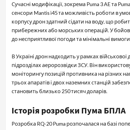
Сучасні модифікації, зокрема Puma 3 AE та Puma
сенсори Mantis i45 та можливість роботи в у
корпусу дрон здатний сідати на воду, що робит
прибережних або морських операцій. У бойов
до несприятливої погоди та мінімальні вимоги
В Україні дрон надходить у рамках військової 
підрозділах аеророзвідки ЗСУ. Він використов
моніторингу позицій противника на різних н
трьох апаратів і двох наземних станцій забезп
становить близько 250 тисяч доларів.
Історія розробки Пума БПЛА
Розробка RQ-20 Puma розпочалася на базі поп