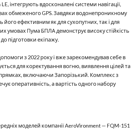
 LE, інтегрують вдосконалені системи навігації,
мовах обмеженого GPS. Завдяки водонепроникному
ь його ефективним як для сухопутних, так і для
их умовах Пума БПЛА демонструє високу стійкість
 до підготовки екіпажу.
допомоги з 2022 року і вже зарекомендував себе в
ується для коректування вогню, виявлення цілей та
апрямках, включаючи Запорізький. Комплекс з
ечує оперативність, а вартість одного набору
ередніх моделей компанії AeroVironment — FQM-151