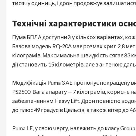
тисячу одиниць, і дрон продовжує залишатися 
Технічні характеристики ос
Пума БПЛА доступний у кількох варіантах, коже
Базова модель RQ-20A має розмах крил 2,8 метр
кілограмів. Максимальна швидкість сягає 83 к
дії становить 15 кілометрів, але з антеною дал
Модифікація Puma 3 AE пропонує покращену в
PS2500. Вага апарату — 7 кілограмів, корисне 
забезпеченням Heavy Lift. Дрон повністю водо
до плюс 49 градусів Цельсія, а також вітер до 46
Puma LE, у свою чергу, належить до класу Group 