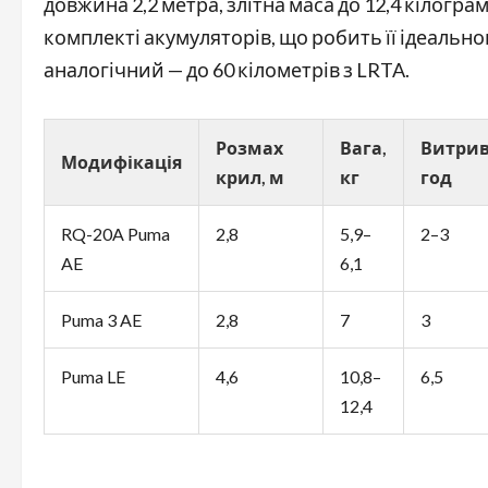
довжина 2,2 метра, злітна маса до 12,4 кілогра
комплекті акумуляторів, що робить її ідеально
аналогічний — до 60 кілометрів з LRTA.
Розмах
Вага,
Витрив
Модифікація
крил, м
кг
год
RQ-20A Puma
2,8
5,9–
2–3
AE
6,1
Puma 3 AE
2,8
7
3
Puma LE
4,6
10,8–
6,5
12,4