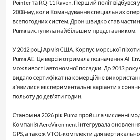
Pointer та RQ-11 Raven. Перший політ відбувся у
2008-му, коли Командування спеціальних опер
всепогодних систем. Дрон швидко став частиною
Puma виступила найбільшим представником.
У 2012 році Армія США, Корпус морської піхоти
Puma AE. Ця версія отримала позначення All E
можливості автономної посадки. До 2013 року 
видало сертифікат на комерційне використанн
з’явилися експериментальні варіанти з соня
польоту до дев’яти годин.
Станом на 2026 рік Puma пройшла численні моде
Компанія AeroVironment інтегрувала оновлення
GPS, а також VTOL-комплекти для вертикально