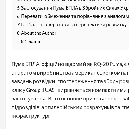
5
Застосування Пума БПЛА в Збройних Силах Укр
6
Переваги, обмеження та порівняння з аналога
7
Глобальні оператори та перспективи розвитку
8
About the Author
8.1
admin
Пума БПЛА, офіційно відомий як RQ-20 Puma, 
апаратом виробництва американської компані
завдань розвідки, спостереження та збору роз
класу Group 1 UAS і вирізняється компактними
застосування. Його основне призначення — за
підрозділів, артилерійських розрахунків та сп
інфраструктурі.