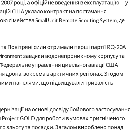
 2007 році, а офіційне введення в експлуатацію — у
ацій США уклало контракт на постачання
 сімейства Small Unit Remote Scouting System, де
 та Повітряні сили отримали перші партії RQ-20A
nvironment завдяки водонепроникному корпусу та
Федеральне управління цивільної авіації США
я дрона, зокрема в арктичних регіонах. Згодом
чними панелями, що підвищували тривалість
рнізації на основі досвіду бойового застосування.
 Project GOLD для роботи в умовах пригніченого
го зльоту та посадки. Загалом вироблено понад