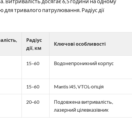
ма. Витривалість досягає 6,5 години на одному
ю для тривалого патрулювання. Радіус дії
алість,
Радіус
Ключові особливості
дії, км
15–60
Водонепроникний корпус
15–60
Mantis i45, VTOL-опція
20–60
Подовжена витривалість,
лазерний цілевказівник