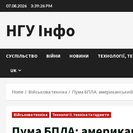
Skip
07.08.2026
3:39:27 PM
to
content
НГУ Інфо
СУСПІЛЬСТВО
ВІЙНИ
НОВИНИ
ТЕХНОЛОГІЇ, Т
UK
Home
Військова техніка
Пума БПЛА: американський
Військова техніка
Технології, техніка та гаджети
Пума БПЛА: америка