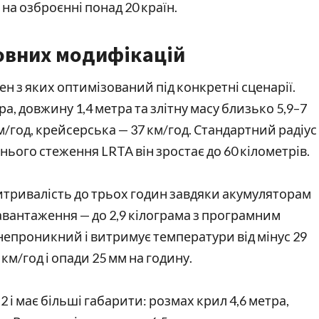
на озброєнні понад 20 країн.
новних модифікацій
н з яких оптимізований під конкретні сценарії.
а, довжину 1,4 метра та злітну масу близько 5,9–7
м/год, крейсерська — 37 км/год. Стандартний радіус
ьнього стеження LRTA він зростає до 60 кілометрів.
итривалість до трьох годин завдяки акумуляторам
навантаження — до 2,9 кілограма з програмним
непроникний і витримує температури від мінус 29
 км/год і опади 25 мм на годину.
2 і має більші габарити: розмах крил 4,6 метра,