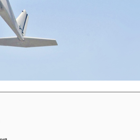
й
ння