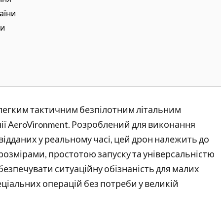
аїни
ми
є легким тактичним безпілотним літальним
ї AeroVironment. Розроблений для виконання
відданих у реальному часі, цей дрон належить до
 розмірами, простотою запуску та універсальністю
безпечувати ситуаційну обізнаність для малих
еціальних операцій без потреби у великій