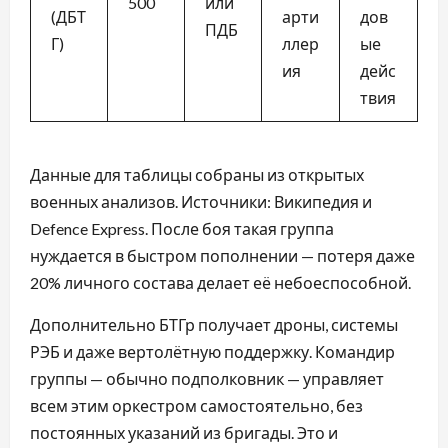
500
или
(ДБТ
арти
дов
ПДБ
Г)
ллер
ые
ия
дейс
твия
Данные для таблицы собраны из открытых
военных анализов. Источники: Википедия и
Defence Express. После боя такая группа
нуждается в быстром пополнении — потеря даже
20% личного состава делает её небоеспособной.
Дополнительно БТГр получает дроны, системы
РЭБ и даже вертолётную поддержку. Командир
группы — обычно подполковник — управляет
всем этим оркестром самостоятельно, без
постоянных указаний из бригады. Это и