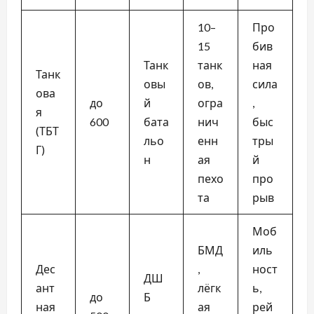
10–
Про
15
бив
Танк
танк
ная
Танк
овы
ов,
сила
ова
до
й
огра
,
я
600
бата
нич
быс
(ТБТ
льо
енн
тры
Г)
н
ая
й
пехо
про
та
рыв
Моб
БМД
иль
Дес
,
ност
ДШ
ант
лёгк
ь,
до
Б
ная
ая
рей