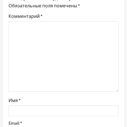
Обязательные поля помечены
*
я
Комментарий
*
п
о
з
а
п
и
с
Имя
*
я
м
Email
*