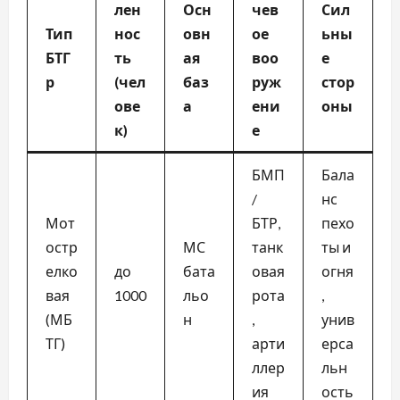
лен
Осн
чев
Сил
Тип
нос
овн
ое
ьны
БТГ
ть
ая
воо
е
р
(чел
баз
руж
стор
ове
а
ени
оны
к)
е
БМП
Бала
/
нс
Мот
БТР,
пехо
остр
МС
танк
ты и
елко
до
бата
овая
огня
вая
1000
льо
рота
,
(МБ
н
,
унив
ТГ)
арти
ерса
ллер
льн
ия
ость