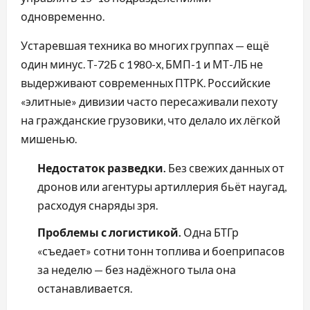
одновременно.
Устаревшая техника во многих группах — ещё
один минус. Т-72Б с 1980-х, БМП-1 и МТ-ЛБ не
выдерживают современных ПТРК. Российские
«элитные» дивизии часто пересаживали пехоту
на гражданские грузовики, что делало их лёгкой
мишенью.
Недостаток разведки.
Без свежих данных от
дронов или агентуры артиллерия бьёт наугад,
расходуя снаряды зря.
Проблемы с логистикой.
Одна БТГр
«съедает» сотни тонн топлива и боеприпасов
за неделю — без надёжного тыла она
останавливается.