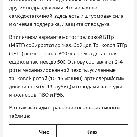
других подразделений. Это делает её
самодостаточной: здесь есть и штурмовая сила,
и огневая поддержка, и защита от воздуха.
В типичном варианте мотострелковой БТГр
(МБТГ) собирается до 1000 бойцов. Танковая БТГр
(ТБТГ) легче — около 600 человек, а десантная —
ещё компактнее, до 500. Основу составляют 2–4
роты механизированной пехоты, усиленные
танковой ротой (10–15 машин), артиллерийским
дивизионом (6–18 гаубиц) и взводами разведки,
инженеров, ПВО и РЭБ.
Вот как выглядит сравнение основных типов в
таблице:
Чис
Клю