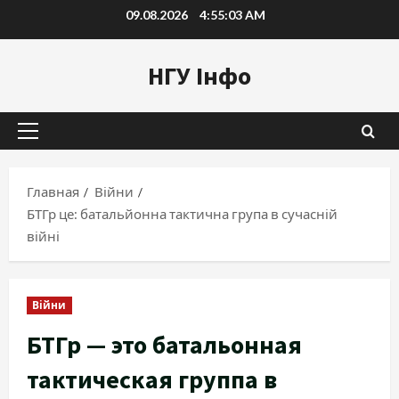
Перейти
09.08.2026
4:55:04 AM
к
содержимому
НГУ Інфо
Основное
меню
Главная
Війни
БТГр це: батальйонна тактична група в сучасній
війні
Війни
БТГр — это батальонная
тактическая группа в