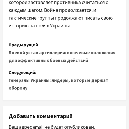
которое заставляет противника считаться с
каждым шагом. Война продолжается, и
тактические группы продолжают писать свою
историю на полях Украины.
Н
Предыдущий
а
Боевой устав артиллерии: ключевые положения
для эффективных боевых действий
в
Следующий:
и
Генералы Украины: лидеры, которые держат
оборону
г
а
ц
Добавить комментарий
и
Ваш адрес email не будет опубликован.