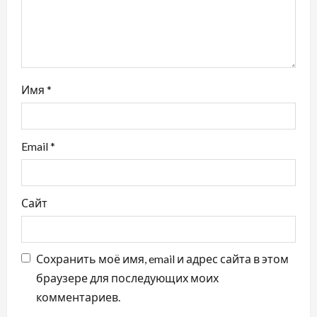
п
и
с
Имя
*
я
м
Email
*
Сайт
Сохранить моё имя, email и адрес сайта в этом
браузере для последующих моих
комментариев.