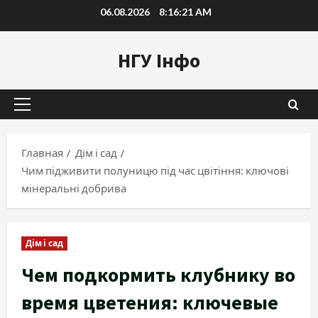
Перейти
06.08.2026
8:16:22 AM
к
содержимому
НГУ Інфо
Основное
меню
Главная
Дім і сад
Чим підживити полуницю під час цвітіння: ключові
мінеральні добрива
Дім і сад
Чем подкормить клубнику во
время цветения: ключевые