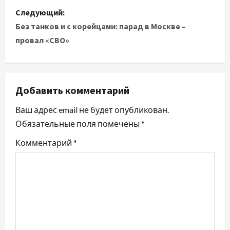
в
Следующий:
и
Без танков и с корейцами: парад в Москве –
провал «СВО»
г
а
ц
Добавить комментарий
и
Ваш адрес email не будет опубликован.
Обязательные поля помечены
*
я
Комментарий
*
п
о
з
а