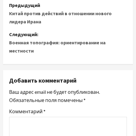
Н
Предыдущий
а
Китай против действий в отношении нового
лидера Ирана
в
Следующий:
и
Военная топография: ориентирование на
местности
г
а
ц
Добавить комментарий
и
Ваш адрес email не будет опубликован.
Обязательные поля помечены
*
я
Комментарий
*
п
о