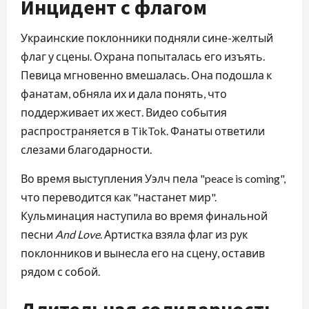
Инцидент с флагом
Украинские поклонники подняли сине-желтый
флаг у сцены. Охрана попыталась его изъять.
Певица мгновенно вмешалась. Она подошла к
фанатам, обняла их и дала понять, что
поддерживает их жест. Видео события
распространяется в TikTok. Фанаты ответили
слезами благодарности.
Во время выступления Уэлч пела "peace is coming",
что переводится как "настанет мир".
Кульминация наступила во время финальной
песни
And Love
. Артистка взяла флаг из рук
поклонников и вынесла его на сцену, оставив
рядом с собой.