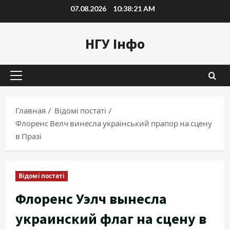
Перейти
07.08.2026
10:38:21 AM
к
содержимому
НГУ Інфо
Основное
меню
Главная
Відомі постаті
Флоренс Велч винесла український прапор на сцену
в Празі
Відомі постаті
Флоренс Уэлч вынесла
украинский флаг на сцену в