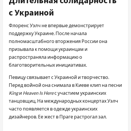
Длительная солидарность
с Украиной
Флоренс Уэлч не впервые демонстрирует
поддержку Украине. После начала
полномасштабного вторжения России она
призывала к помощи украинцам и
распространяла информацию о
благотворительных инициативах.
Певицу связывает с Украиной и творчество.
Перед войной она снимала в Киеве клип на песни
King
и
Heaven Is Here
с участием украинских
танцовщиц. На международных концертах Уэлч
часто появляется в одежде украинских
дизайнеров. Ее жест в Праге растрогал зал.