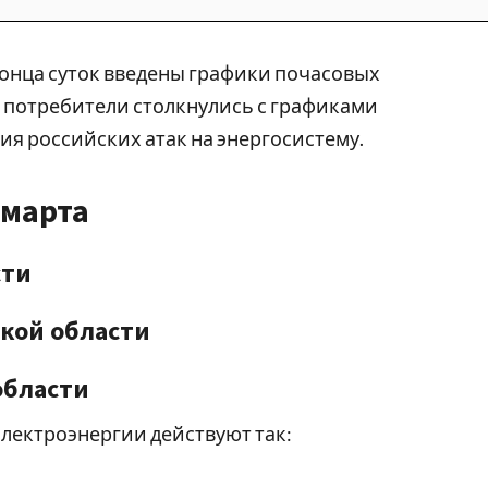
 конца суток введены графики почасовых
потребители столкнулись с графиками
я российских атак на энергосистему.
 марта
сти
кой области
области
ектроэнергии действуют так: