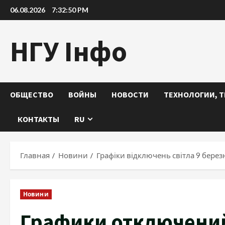
Перейти
06.08.2026
7:32:51 PM
к
содержимому
НГУ Інфо
ОБЩЕСТВО
ВОЙНЫ
НОВОСТИ
ТЕХНОЛОГИИ, Т
КОНТАКТЫ
RU
Главная
Новини
Графіки відключень світла 9 берез
Новини
Графики отключений 