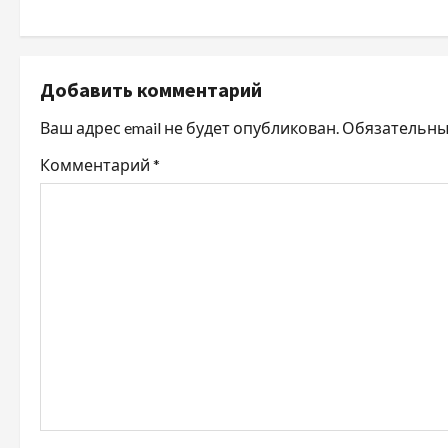
в
и
Добавить комментарий
г
Ваш адрес email не будет опубликован.
Обязательны
а
Комментарий
*
ц
и
я
п
о
з
а