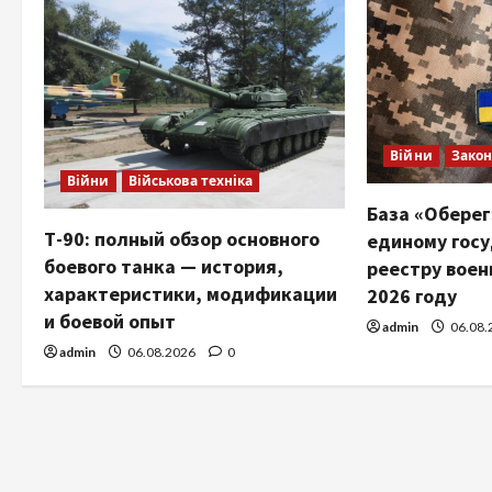
Війни
Закон
Війни
Військова техніка
База «Оберег
Т-90: полный обзор основного
единому гос
боевого танка — история,
реестру воен
характеристики, модификации
2026 году
и боевой опыт
admin
06.08.
admin
06.08.2026
0