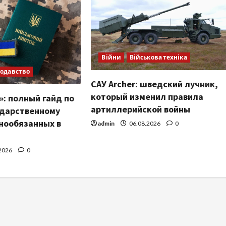
Війни
Військова техніка
одавство
САУ Archer: шведский лучник,
который изменил правила
»: полный гайд по
артиллерийской войны
ударственному
нообязанных в
admin
06.08.2026
0
2026
0