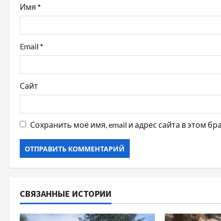
Имя
*
п
и
Email
*
с
я
Сайт
м
Сохранить моё имя, email и адрес сайта в этом 
СВЯЗАННЫЕ ИСТОРИИ