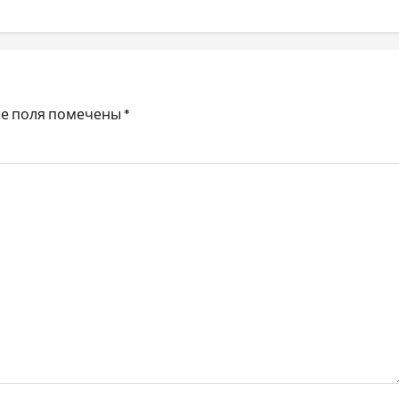
е поля помечены
*