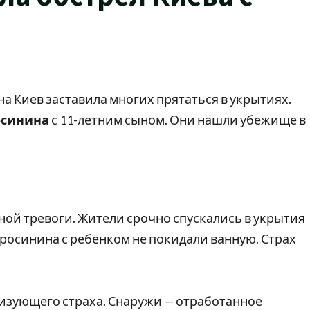
на Киев заставила многих прятаться в укрытиях.
осинина
с 11-летним сыном. Они нашли убежище в
ной тревоги. Жители срочно спускались в укрытия
росинина с ребёнком не покидали ванную. Страх
лизующего страха. Снаружи — отработанное