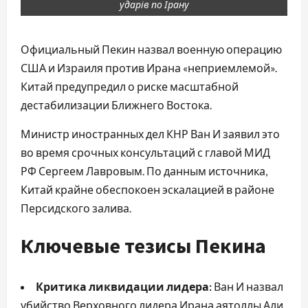
ударів по Ірану
Официальный Пекин назвал военную операцию
США и Израиля против Ирана «неприемлемой».
Китай предупредил о риске масштабной
дестабилизации Ближнего Востока.
Министр иностранных дел КНР Ван И заявил это
во время срочных консультаций с главой МИД
РФ Сергеем Лавровым. По данным источника,
Китай крайне обеспокоен эскалацией в районе
Персидского залива.
Ключевые тезисы Пекина
Критика ликвидации лидера:
Ван И назвал
убийство Верховного лидера Ирана аятоллы Али