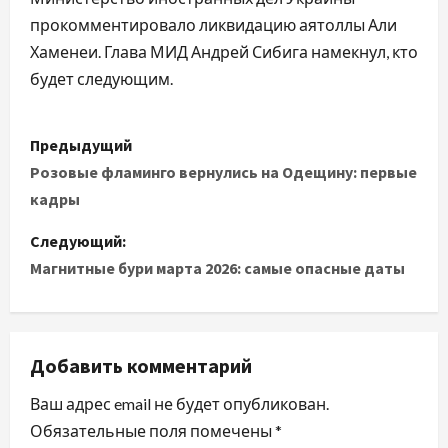
прокомментировало ликвидацию аятоллы Али
Хаменеи. Глава МИД Андрей Сибига намекнул, кто
будет следующим.
Н
Предыдущий
а
Розовые фламинго вернулись на Одещину: первые
кадры
в
Следующий:
и
Магнитные бури марта 2026: самые опасные даты
г
а
Добавить комментарий
ц
Ваш адрес email не будет опубликован.
и
Обязательные поля помечены
*