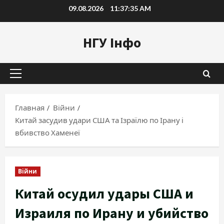
Перейти
09.08.2026
11:37:36 AM
к
содержимому
НГУ Інфо
Основное
меню
Главная
Війни
Китай засудив удари США та Ізраїлю по Ірану і
вбивство Хаменеї
Війни
Китай осудил удары США и
Израиля по Ирану и убийство