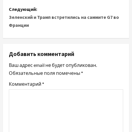
в
Следующий:
и
Зеленский и Трамп встретились на саммите G7 во
Франции
г
а
ц
Добавить комментарий
и
Ваш адрес email не будет опубликован.
Обязательные поля помечены
*
я
Комментарий
*
п
о
з
а