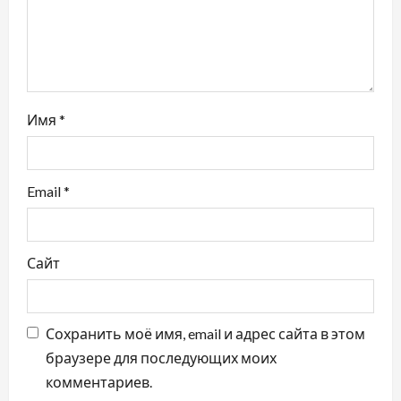
п
и
с
Имя
*
я
м
Email
*
Сайт
Сохранить моё имя, email и адрес сайта в этом
браузере для последующих моих
комментариев.