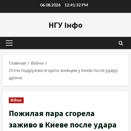
Перейти
06.08.2026
12:41:33 PM
к
содержимому
НГУ Інфо
Основное
меню
Главная
Війни
Літнє подружжя згоріло живцем у Києві після удару
дрона
Війни
Пожилая пара сгорела
заживо в Киеве после удара