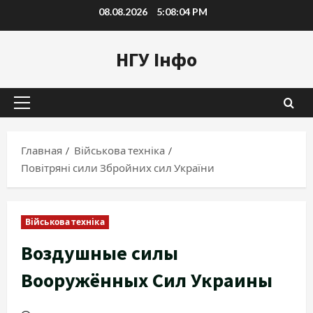
Перейти
08.08.2026
5:08:05 PM
к
содержимому
НГУ Інфо
Основное
меню
Главная
Військова техніка
Повітряні сили Збройних сил України
Військова техніка
Воздушные силы
Вооружённых Сил Украины