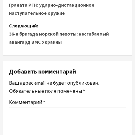
а
Граната РГН: ударно-дистанционное
наступательное оружие
в
Следующий:
и
36-я бригада морской пехоты: несгибаемый
авангард ВМС Украины
г
а
ц
Добавить комментарий
и
Ваш адрес email не будет опубликован.
Обязательные поля помечены
*
я
Комментарий
*
п
о
з