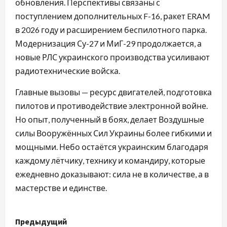
обновления. Перспективы связаны с
поступлением дополнительных F-16, ракет ERAM
в 2026 году и расширением беспилотного парка.
Модернизация Су-27 и МиГ-29 продолжается, а
новые РЛС украинского производства усиливают
радиотехнические войска.
Главные вызовы — ресурс двигателей, подготовка
пилотов и противодействие электронной войне.
Но опыт, полученный в боях, делает Воздушные
силы Вооружённых Сил Украины более гибкими и
мощными. Небо остаётся украинским благодаря
каждому лётчику, технику и командиру, которые
ежедневно доказывают: сила не в количестве, а в
мастерстве и единстве.
Н
Предыдущий