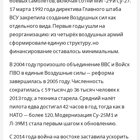
боевых самолётов, включая сотни МиГ-29 и Су-27.
17 марта 1992 года директива Главного штаба
ВСУ закрепила создание Воздушных сил как
отдельного вида. Первые годы ушли на
реорганизацию: из четырёх воздушных армий
сформировали единую структуру, но
финансирование оставалось минимальным.
В 2004 году произошло объединение ВВС и Войск
ПВО в единые Воздушные силы — реформа
завершилась в 2005 году. Численность
сократилась с 59 тысяч до 36 тысяч человек к
2013 году, а техника старела. Средний налёт
пилота едва достигал 42 часов в год, тогда как в
НАТО — более 120. Модернизация Су-25М1 и
Л-39М1 стала первым шагом к обновлению.
С 2014 года война на востоке заставила ускорить