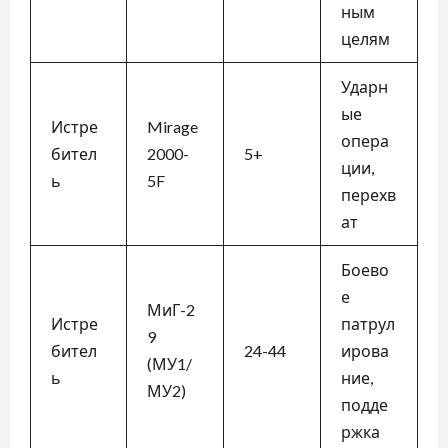
ным
целям
Ударн
ые
Истре
Mirage
опера
бител
2000-
5+
ции,
ь
5F
перехв
ат
Боево
е
МиГ-2
Истре
патрул
9
бител
24-44
ирова
(МУ1/
ь
ние,
МУ2)
подде
ржка