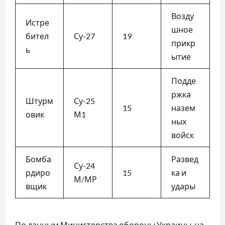
Возду
Истре
шное
бител
Су-27
19
прикр
ь
ытие
Подде
ржка
Штурм
Су-25
15
назем
овик
М1
ных
войск
Бомба
Развед
Су-24
рдиро
15
ка и
М/МР
вщик
удары
По данным Министерства обороны Украины, на