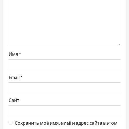
а
п
и
с
Имя
*
я
м
Email
*
Сайт
Сохранить моё имя, email и адрес сайта в этом