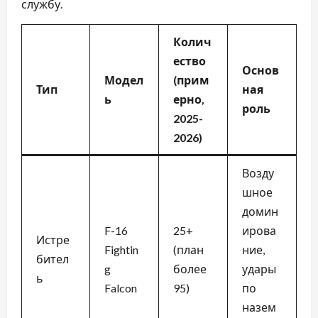
службу.
Колич
ество
Основ
Модел
(прим
Тип
ная
ь
ерно,
роль
2025-
2026)
Возду
шное
домин
F-16
25+
ирова
Истре
Fightin
(план
ние,
бител
g
более
удары
ь
Falcon
95)
по
назем